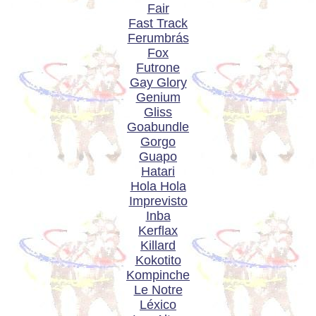
Fair
Fast Track
Ferumbrás
Fox
Futrone
Gay Glory
Genium
Gliss
Goabundle
Gorgo
Guapo
Hatari
Hola Hola
Imprevisto
Inba
Kerflax
Killard
Kokotito
Kompinche
Le Notre
Léxico