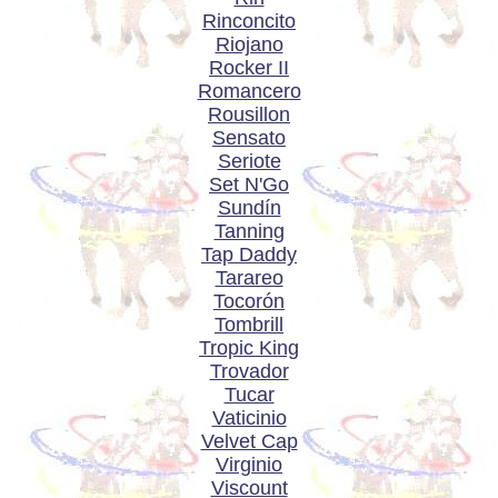
Rinconcito
Riojano
Rocker II
Romancero
Rousillon
Sensato
Seriote
Set N'Go
Sundín
Tanning
Tap Daddy
Tarareo
Tocorón
Tombrill
Tropic King
Trovador
Tucar
Vaticinio
Velvet Cap
Virginio
Viscount