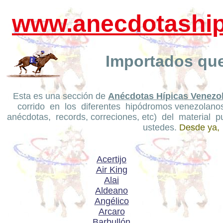
www.anecdotashi
Importados que
Esta es una sección de
Anécdotas Hípicas Venezo
corrido en los diferentes hipódromos venezolano
anécdotas, records, correciones, etc) del material
ustedes.
Desde ya, 
Acertijo
Air King
Alai
Aldeano
Angélico
Arcaro
Barbullón