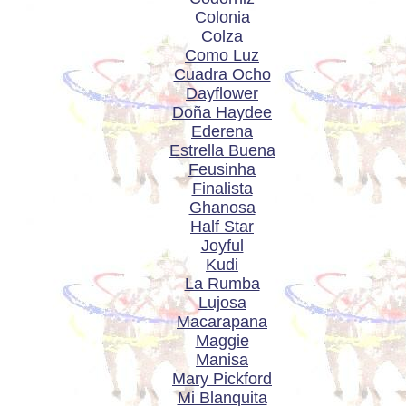
Colonia
Colza
Como Luz
Cuadra Ocho
Dayflower
Doña Haydee
Ederena
Estrella Buena
Feusinha
Finalista
Ghanosa
Half Star
Joyful
Kudi
La Rumba
Lujosa
Macarapana
Maggie
Manisa
Mary Pickford
Mi Blanquita