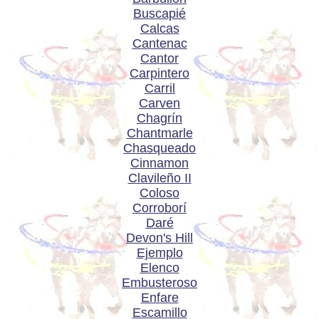
Buscapié
Calcas
Cantenac
Cantor
Carpintero
Carril
Carven
Chagrín
Chantmarle
Chasqueado
Cinnamon
Clavileño II
Coloso
Corroborí
Daré
Devon's Hill
Ejemplo
Elenco
Embusteroso
Enfare
Escamillo