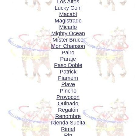
Los Altos
Lucky Coin
Macabí
Magistrado
Micarlo
Mighty Ocean
Míster Bruce
Mon Chanson
Pairo
Paraje
Paso Doble
Patrick
Piamem
Piave
Pincho
Provocón
Quinado
Regalón
Renombre
Rienda Suelta
Rimel
Rin