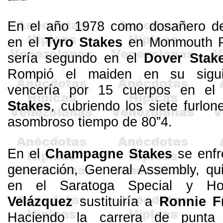
En el año 1978 como
dosañero
de
en el
Tyro
Stakes
en Monmouth Pa
sería segundo en el
Dover
Stak
Rompió el
maiden
en su siguie
vencería por 15 cuerpos en e
Stakes
, cubriendo los siete furlo
asombroso tiempo de 80”4.
En el
Champagne
Stakes
se enfre
generación, General
Assembly
, qu
en el Saratoga
Special
y
Ho
Velázquez
sustituiría a
Ronnie
Fr
Haciendo la carrera de punta a