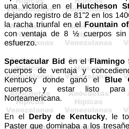
una victoria en el
Hutcheson
S
dejando registro de 81”2 en los 14
la racha triunfal en el
Fountain
o
con ventaja de 8 ½ cuerpos sin 
esfuerzo.
Spectacular
Bid
en el
Flamingo
cuerpos de ventaja y concedie
Kentucky donde ganó el
Blue
cuerpos y estar listo para
Norteamericana.
En el
Derby de Kentucky
, le t
Paster
que dominaba a los
tresañ