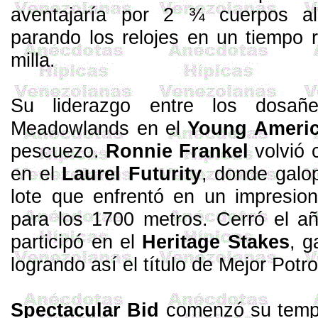
aventajaría por 2 ¾ cuerpos a
parando los relojes en un tiempo 
milla.
Su liderazgo entre los
dosañe
Meadowlands
en el
Young
Ameri
pescuezo.
Ronnie
Frankel
volvió 
en el
Laurel
Futurity
, donde galo
lote que enfrentó en un impresio
para los 1700 metros. Cerró el 
participó en el
Heritage
Stakes
, g
logrando así el título de Mejor Pot
Spectacular
Bid
comenzó su tempo