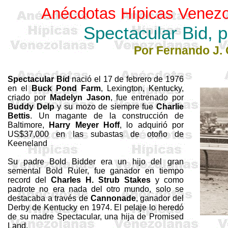
Anécdotas Hípicas Venezo
Spectacular
Bid
, 
Por Fernando J. 
Spectacular
Bid
nació el 17 de febrero de 1976
en el
Buck
Pond
Farm
, Lexington, Kentucky,
criado por
Madelyn
Jason
, fue entrenado por
Buddy
Delp
y su mozo de siempre fue
Charlie
Bettis
. Un magante de la construcción de
Baltimore,
Harry Meyer
Hoff
, lo adquirió por
US$37,000 en las subastas de otoño de
Keeneland
Su padre
Bold
Bidder
era un hijo del gran
semental Bold
Ruler
, fue ganador en tiempo
record del
Charles H.
Strub
Stakes
y como
padrote no era nada del otro mundo, solo se
destacaba a través de
Cannonade
, ganador del
Derby de Kentucky en 1974. El pelaje lo heredó
de su madre
Spectacular
, una hija de
Promised
Land
.