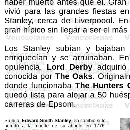
haber muerto antes que él. Gran s
vivió para las grandes fiestas e
Stanley, cerca de
Liverpoool
. En
gran hípico sin llegar a ser el más
Los Stanley subían y bajaban
enriquecían y se arruinaban. E
opulencia,
Lord Derby
adquirió 
conocida por
The
Oaks
. Origina
donde funcionaba
The
Hunters
C
quedó lista para alojar a 50 hués
carreras de
Epsom
.
Su hijo,
Edward Smith Stanley
, en cambio si lo
heredó a la muerte de su abuelo en 1776.