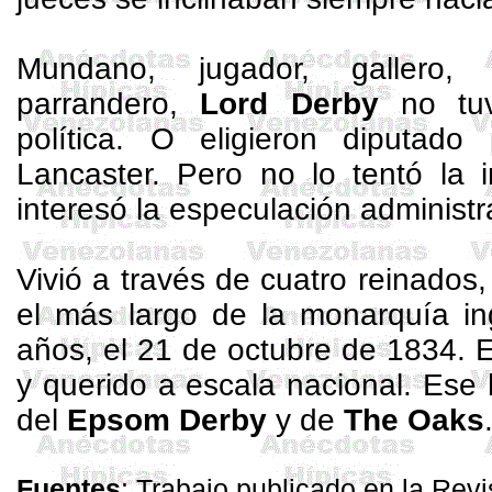
Mundano, jugador, gallero,
parrandero,
Lord Derby
no tuvo
política. O eligieron diputad
Lancaster. Pero no lo tentó la i
interesó la especulación administr
Vivió a través de cuatro reinados,
el más largo de la monarquía in
años, el 21 de octubre de 1834. 
y querido a escala nacional. Ese
del
Epsom
Derby
y de
The
Oaks
Fuentes
:
Trabajo publicado en
la Revi