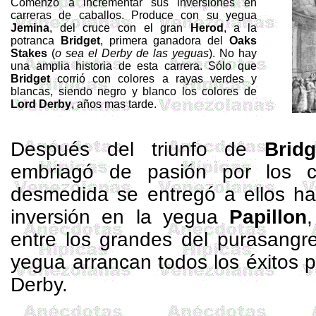
Comenzó a incrementar sus inversiones en
carreras de caballos. Produce con su yegua
Jemina
, del cruce con el gran
Herod
, a la
potranca
Bridget
, primera ganadora del
Oaks
Stakes
(
o sea el Derby de las yeguas
). No hay
una amplia historia de esta carrera. Sólo que
Bridget
corrió con colores a rayas verdes y
blancas, siendo negro y blanco los colores de
Lord Derby
, años mas tarde.
Después del triunfo de
Bridg
embriagó de pasión por los c
desmedida se entregó a ellos ha
inversión en la yegua
Papillon
entre los grandes del purasangr
yegua arrancan todos los éxitos pi
Derby.