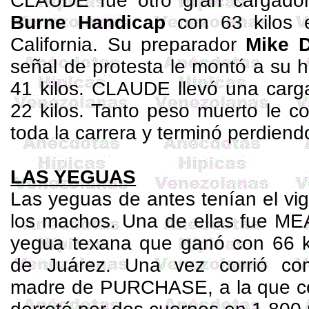
CLAUDE fue otro gran cargador
Burne
Handicap
con 63 kilos
California. Su preparador
Mike
D
señal de protesta le montó a su h
41 kilos. CLAUDE llevó una carg
22 kilos. Tanto peso muerto le cos
toda la carrera y terminó perdien
LAS YEGUAS
Las yeguas de antes tenían el vi
los machos. Una de ellas fue ME
yegua
texana
que ganó con 66 kil
de Juárez. Una vez corrió c
madre de PURCHASE, a la que con