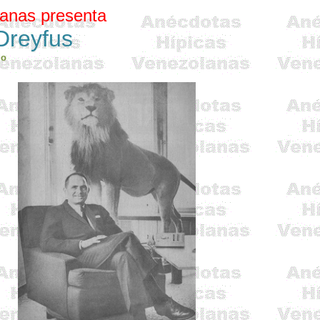
lanas
presenta
Dreyfus
do