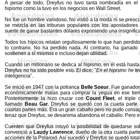
A pesar de todo,
Dreyfus
no tuvo tanta nombradía en el
hipismo como la tuvo en los negocios en Wall Street.
No fue un hombre vanidoso, No vistió a la moda ni se preocup
se mezcla en las tribunas populares con los apostadores 
suerte de ganar bastantes dólares exponiendo una insignifica
Todos los hípicos relatan orgullosamente lo que han perdid
lo contrario. No ha perdido nada. Al contrario, ha ganad
sostienen a sí mismos e incluso dejan utilidad.
Cuando un millonario se dedica al hipismo, en él está hasta
Dreyfus
no ha sido posible eso. El dice: "
En el hipismo he te
inteligencia
".
Se inició en 1947 con la potranca
Belle
Soeur
. Fue ganador
económicamente malas para comprar la yegua en ese tiem
Posteriormente la hizo cruzar con
Count
Fleet
, el tripl
llamado
Beau
Gar
.
Dreyfus
se quedó con la cuarta parte 
cuartas partes más. Era un gran caballo pero no pudo consa
tenaz que
Dreyfus
, se desanima
a
bandona el caballo. Pero e
Cuenten que
Dreyfus
intuyó la posibilidad de quedarse s
convenció a
Laudy
Lawrence
, dueño de la otra cuarta part
acciones de la Polaroid. Así sucedió y
Dreyfus
se quedó tota