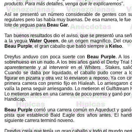
producto. Para más detalles, venga que le explicaremos
".
Así se presentó un número considerable de gentes con s
regulares pero las había muy buenas. De esa manera, le fue
lote de yeguas para
Beau
Gar
.
Tan buenos resultados dio el aviso, que se presentó una s
a la yegua
Water
Queen
, de un origen magnifico. Del cru
Beau
Purple
, el gran caballo que batió siempre a
Kelso
.
Dreyfus
anduvo con poca suerte con
Beau
Purple
. A los
sobrehueso en un nudo. A los tres años ganó el Derby Trial
aparentemente
y
al intervenir en el
Whiters
Stakes
, sal
Cuando
se
daba por liquidado, el caballo pudo correr a l
figurar en pizarra
y
otra vez lo enviaron a reposo. Ya con c
primera carrera con premio fijo en Hialeah. Lo arriesgaro
valía la pena seguir arriesgando. Lo metieron el
Gulfstream
Lo metieron antes en una carrera de poco premio y ganó por
Handicap
.
Beau
Purple
corrió una carrera común en
Aqueduct
y
ganó 
pista que estableció
Bald
Eagle dos años antes. El
hand
siguiente carrera terminó noveno.
Dreyfus
creía que tenía un gran caballo y todo el mundo p