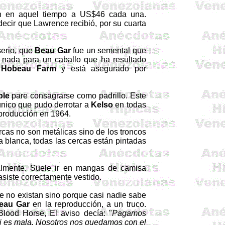
an en aquel tiempo a US$46 cada una.
ecir que Lawrence recibió, por su cuarta
serio, que
Beau
Gar
fue un semental que
 nada para un caballo que ha resultado
l
Hobeau
Farm
y está asegurado por
ple
pare consagrarse como padrillo. Este
único que pudo derrotar a
Kelso
en todas
eproducción en 1964.
cas no son metálicas sino de los troncos
a blanca, todas las cercas están pintadas
malmente. Suele ir en mangas de camisa
asiste correctamente vestido.
ue no existan sino porque casi nadie sabe
eau
Gar
en la reproducción, a un truco.
Blood
Horse
, El aviso decía: "
Pagamos
si es mala. Nosotros nos quedamos con el