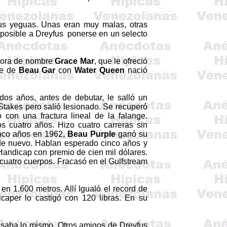
us yeguas. Unas eran muy malas, otras
 posible a
Dreyfus
ponerse en un selecto
eñora de nombre
Grace Mar
, que le ofreció
ce de
Beau
Gar
con
Water
Queen
nació
 dos años, antes de debutar, le salló un
Stakes
pero salió lesionado. Se recuperó
ió con una fractura lineal de la falange.
os cuatro años. Hizo cuatro carreras sin
inco años en 1962,
Beau
Purple
ganó su
n de nuevo. Hablan esperado cinco años
y
Handicap
con premio de cien mil dólares.
 cuatro cuerpos. Fracasó en el
Gulfstream
en 1.600 metros. Allí Igualó el record de
icaper
lo castigó con 120 libras. En su
ensaba lo mismo. Otros amigos de
Dreyfus