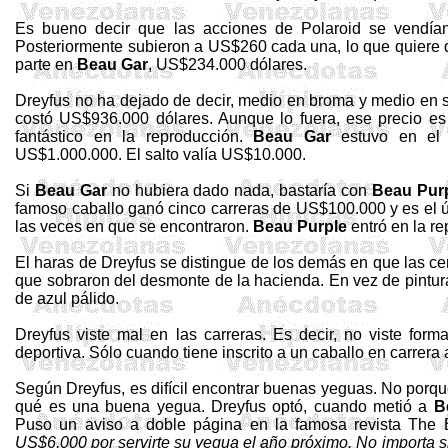
Es bueno decir que las acciones de Polaroid se vendí
Posteriormente subieron a US$260 cada una, lo que quiere d
parte en
Beau
Gar
, US$234.000 dólares.
Dreyfus
no ha dejado de decir, medio en broma y medio en 
costó US$936.000 dólares. Aunque lo fuera, ese precio es
fantástico en la reproducción.
Beau
Gar
estuvo en e
US$1.000.000. El salto valía US$10.000.
Si
Beau
Gar
no hubiera dado nada, bastaría con
Beau
Pur
famoso caballo ganó cinco carreras de US$100.000 y es el 
las veces en que se encontraron.
Beau
Purple
entró en la r
El
haras
de
Dreyfus
se distingue de los demás en que las cer
que sobraron del desmonte de la hacienda. En
vez
de pintur
de azul pálido.
Dreyfus
viste mal en las carreras. Es decir, no viste for
deportiva. Sólo cuando tiene inscrito a un caballo en carrera 
Según
Dreyfus
, es difícil encontrar buenas yeguas. No porq
qué es una buena yegua.
Dreyfus
optó, cuando metió a
B
Puso un aviso a doble página en la famosa revista
The
US$6,000 por servirte su yegua el año próximo. No importa 