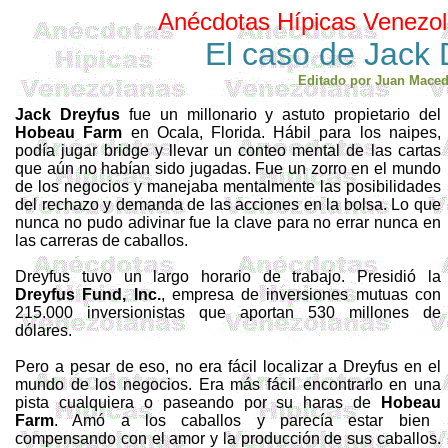
Anécdotas
Hípicas
Venezo
El
caso
de Jack 
Editado por Juan Mace
Jack
Dreyfus
fue un millonario
y
astuto propietario del
Hobeau
Farm
en Ocala, Florida. Hábil para los naipes,
podía jugar bridge y llevar un conteo mental de las cartas
que aún no habían sido jugadas. Fue un zorro en el mundo
de los negocios y manejaba mentalmente las posibilidades
del rechazo y demanda de las acciones en la bolsa. Lo que
nunca no pudo adivinar fue la clave para no errar nunca en
las carreras de caballos.
Dreyfus
tuvo un largo horario de trabajo. Presidió la
Dreyfus
Fund
, Inc.
, empresa de inversiones mutuas con
215.000 inversionistas que aportan 530 millones de
dólares.
Pero a pesar de eso, no era fácil localizar a
Dreyfus
en el
mundo de los negocios. Era más fácil encontrarlo en una
pista cualquiera o paseando por su
haras
de
Hobeau
Farm
. Amó a los caballos y parecía estar bien
compensando con el amor y la producción de sus caballos.