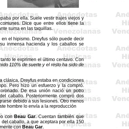
aba por ella. Suele vestir trajes viejos
y
comunes. Dice que entre ellos tiene la
nte suma en las taquillas.
o en el hipismo.
Dreyfus
sólo puede decir
o su inmensa hacienda y los caballos se
 tanto le exprimen el último centavo. Con
nido 110% de suerte y el resto ha sido de
a clásica.
Dreyfus
estaba en condiciones
po. Pero hizo un esfuerzo
y
la compró.
e coronado. De esa unión nació un potro
del caballo. Posteriormente compró dos
grarse debido a sus lesiones. Otro menos
ste hombre lo envía a la reproducción
olo con
Beau
Gar
. Cuentan también que
e del caballo, a que aceptara por ella 150
lmente con
Beau
Gar
.