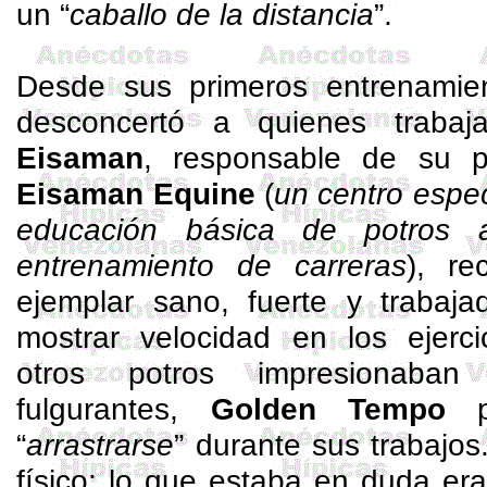
un “
caballo de la distancia
”.
Desde sus primeros entrenamie
desconcertó a quienes traba
Eisaman
, responsable de su pr
Eisaman
Equine
(
un centro espe
educación básica de potros 
entrenamiento de carreras
), r
ejemplar sano, fuerte y trabaja
mostrar velocidad en los ejerci
otros potros impresionaban
fulgurantes,
Golden Tempo
pa
“
arrastrarse
” durante sus trabajo
físico; lo que estaba en duda era