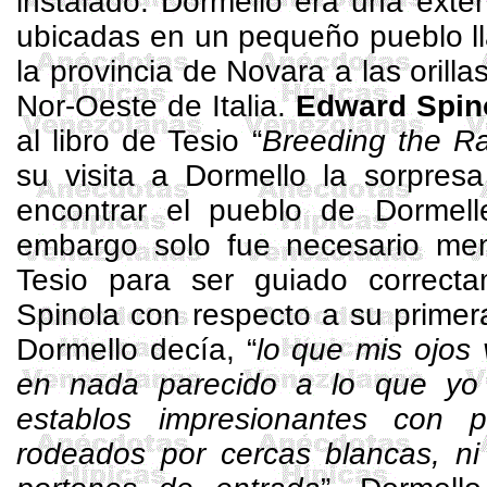
instalado.
Dormello
era una exte
ubicadas en un pequeño pueblo 
la provincia de Novara a las orill
Nor
-Oeste de Italia.
Edward
Spin
al libro de Tesio “
Breeding
the
Ra
su visita a
Dormello
la sorpresa
encontrar el pueblo de
Dormell
embargo solo fue necesario me
Tesio para ser guiado correctam
Spinola
con respecto a su primera
Dormello
decía, “
lo que mis ojos 
en nada parecido a lo que yo
establos impresionantes con p
rodeados por cercas blancas, ni