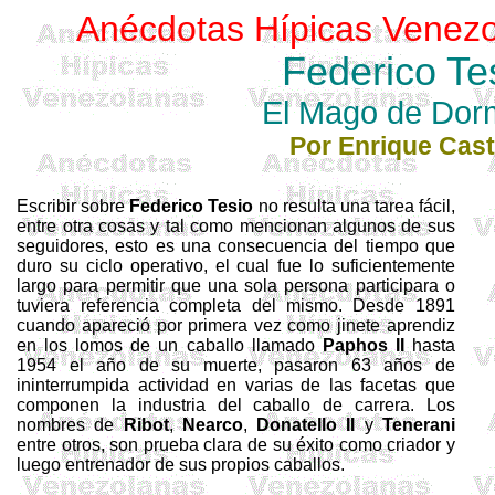
Anécdotas Hípicas Venezo
Federico
Te
El Mago de
Dorm
Por Enrique Casti
Escribir sobre
Federico Tesio
no resulta una tarea fácil,
entre otra cosas y tal como mencionan algunos de sus
seguidores, esto es una consecuencia del tiempo que
duro su ciclo operativo, el cual fue lo suficientemente
largo para permitir que una sola persona participara o
tuviera referencia completa del mismo. Desde 1891
cuando apareció por primera vez como jinete aprendiz
en los lomos de un caballo llamado
Paphos II
hasta
1954 el año de su muerte, pasaron 63 años de
ininterrumpida actividad en varias de las facetas que
componen la industria del caballo de carrera. Los
nombres de
Ribot
,
Nearco
,
Donatello
II
y
Tenerani
entre otros, son prueba clara de su éxito como criador y
luego entrenador de sus propios caballos.