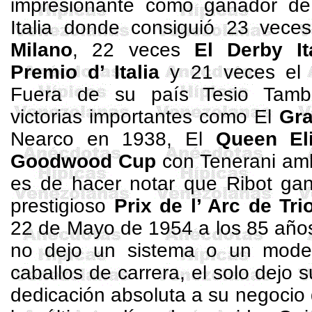
impresionante como ganador de 
Italia donde consiguió 23 vec
Milano
, 22 veces
El Derby It
Premio d’ Italia
y 21 veces el
Fuera de su país Tesio Tamb
victorias importantes como El
Gra
Nearco
en 1938, El
Queen El
Goodwood
Cup
con
Tenerani
amb
es de hacer notar que Ribot ga
prestigioso
Prix de l’ Arc de
Tr
22 de Mayo de
1954 a
los 85 años
no dejo un sistema o un mode
caballos de carrera, el solo dejo 
dedicación absoluta a su negocio