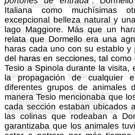
portones de entrada
”.
Dormello
Italiana como muchísimas o
excepcional belleza natural y una
lago Maggiore. Más que un
har
relata que
Dormello
era una agr
haras
cada uno con su establo y p
del
haras
en secciones, tal como l
Tesio a
Spinola
durante la visita, 
la propagación de cualquier e
diferentes grupos de animales d
manera Tesio mencionaba que los
cada sección estaban ubicados a 
las colinas que rodeaban a
Dor
garantizaba que los animales tuvi