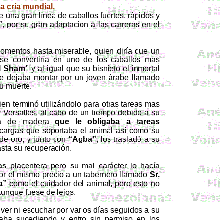
la cría mundial.
 una gran línea de caballos fuertes, rápidos y
”
, por su gran adaptación a las carreras en el
momentos hasta miserable, quien diría que un
se convertiría en uno de los caballos mas
l
Sham
”
y al igual que su bisnieto el inmortal
se dejaba montar por un joven árabe llamado
su muerte.
en terminó utilizándolo para otras tareas mas
y Versalles, al cabo de un tiempo debido a su
ista de madera
que le obligaba a tareas
cargas que soportaba el animal así como su
de oro, y junto con
“
Agba
”
, los trasladó a su
asta su recuperación.
as placentera pero su mal carácter lo hacía
por el mismo precio a un tabernero llamado
Sr.
a
”
como el cuidador del animal, pero esto no
aunque fuese de lejos.
er ni escuchar por varios días seguidos a su
aba sucediendo y entro sin permiso en los