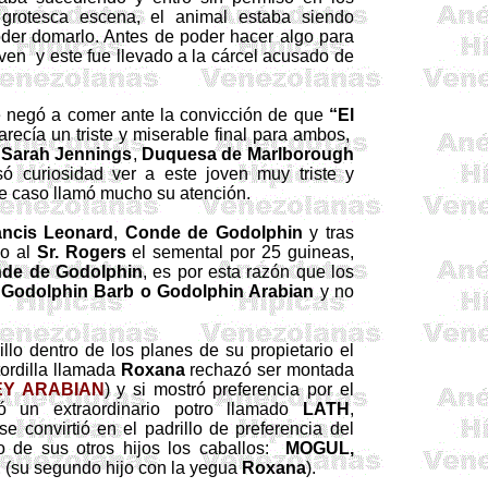
 grotesca escena, el animal estaba siendo
oder domarlo. Antes de poder hacer algo para
joven
y este fue llevado a la cárcel acusado de
 negó a comer ante la convicción de que
“El
arecía un triste y miserable final para ambos,
a
Sarah Jennings
,
Duquesa de Marlborough
só curiosidad ver a este joven muy triste y
ste caso llamó mucho su atención.
ancis Leonard
,
Conde de
Godolphin
y
tras
do al
Sr. Rogers
el semental por 25 guineas,
nde de
Godolphin
, es por esta razón que los
o
Godolphin
Barb
o
Godolphin
Arabian
y no
lo dentro de los planes de su propietario el
ordilla llamada
Roxana
rechazó ser montada
Y ARABIAN
) y si mostró preferencia por el
ió un extraordinario potro llamado
LATH
,
e convirtió en el padrillo de preferencia del
 de sus otros hijos los caballos:
MOGUL,
E
(su segundo hijo con la yegua
Roxana
).