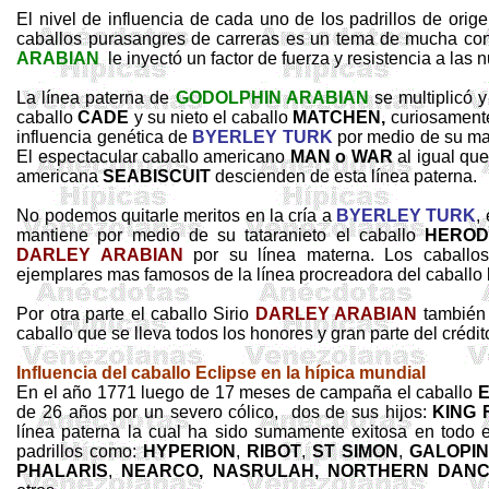
El nivel de influencia de cada uno de los padrillos de orig
caballos purasangres de carreras es un tema de mucha con
ARABIAN
le inyectó un factor de fuerza y resistencia a las
La línea paterna de
GODOLPHIN ARABIAN
se multiplicó y
caballo
CADE
y su nieto el caballo
MATCHEN,
curiosament
influencia genética de
BYERLEY TURK
por medio de su ma
El espectacular caballo americano
MAN o WAR
al igual que
americana
SEABISCUIT
descienden de esta línea paterna.
No podemos quitarle meritos en la cría a
BYERLEY TURK
,
mantiene por medio de su tataranieto el caballo
HERO
DARLEY ARABIAN
por su línea materna. Los caball
ejemplares mas famosos de la línea procreadora del caballo
Por otra parte el caballo Sirio
DARLEY ARABIAN
también 
caballo que se lleva todos los honores y gran parte del crédi
Influencia del caballo Eclipse en la hípica mundial
En el año 1771 luego de 17 meses de campaña el caballo
E
de 26 años por un severo cólico,
dos de sus hijos:
KING
línea paterna la cual ha sido sumamente exitosa en tod
padrillos como:
HYPERION
,
RIBOT
,
ST SIMON
,
GALOPIN
PHALARIS
,
NEARCO, NASRULAH,
NORTHERN DANCE