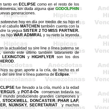
en tanto en
ECLIPSE
como en el resto de los
troversia, sin duda alguna que
GODOLPHIN
 nuevas generaciones.
 sobrevive hoy en día por medio de su hijo el
e el caballo
MATCHEN
también cuenta con la
dre la yegua
SISTER 2 TO MISS PARTNER.
 su hijo
WAR ADMIRAL
y su nieto la leyenda
 en la actualidad su
sire
line
o línea paterna se
D
, siendo este último también tataranieto de
os
LEXINGTON
y
HIGHFLYER
son los dos
HEROD
.
hizo su gran aporte a la cría, de hecho es el
to del
sire
line
o línea paterna de
Eclipse
.
CLIPSE
fue llevado a la cría, murió a la edad
 FERGUS
y
POT-8-Os
conservan todavía su
o el mundo produciendo grandes campeones y
,
STOCKWELL
,
DONCASTER
,
PHAR LAP,
R, NIJINSKY, SECRETARIAT
y
muchos