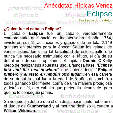
Anécdotas Hípicas Venez
Eclipse
Por Leonardo Castelo 
¿Quién fue el caballo Eclipse?
El caballo
Eclipse
fue un caballo verdaderamente
extraordinario que nació en Inglaterra en el año 1764,
invicto en sus 18 actuaciones y ganador de un total 2.149
guineas en premios para la época. Según los relatos de
varios historiadores era tal la calidad de este caballo que
nunca fue necesario estimularlo con el látigo, el día de su
debut uno de sus propietarios el capitán
Dennis
O’Kelly
luego de realizar sus apuestas uso la famosa frase: “
Eclipse
first
and
the
rest
nowhere
”
que quiere decir:
“
Eclipse
primero y el resto en ningún otro lugar
”
, en esa carrera
de su debut la cual fue a la edad de 5 años deslumbró a
todos ganando fácilmente, corría de una manera prodigiosa
y detrás de él, otro caballo que pretendía alcanzarle, pero
que no lo conseguía jamás.
Su nombre se debe a que el día de su nacimiento hubo un ec
el duque de
Cumberland
y al morir se deshizo la cuadra 
William
Wildman
.