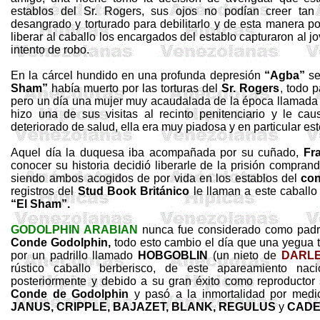
establos del Sr. Rogers, sus ojos no podían creer tan
desangrado y torturado para debilitarlo y de esta manera p
liberar al caballo los encargados del establo capturaron al 
intento de robo.
En la cárcel hundido en una profunda depresión
“
Agba
”
se
Sham
”
había muerto por las torturas
del
Sr. Rogers
, todo p
pero un día una mujer muy acaudalada de la época llamad
hizo una de sus visitas al recinto penitenciario y le cau
deteriorado de salud, ella era muy piadosa y en particular e
Aquel día la duquesa iba acompañada por su cuñado,
Fr
conocer su historia decidió liberarle de la prisión compran
siendo ambos acogidos de por vida en los establos del
co
registros del
Stud
Book
Británico
le llaman a este caball
“El
Sham
”.
GODOLPHIN ARABIAN
nunca fue considerado como padril
Conde
Godolphin
,
todo esto cambio el día que una yegua t
por un padrillo llamado
HOBGOBLIN
(un nieto de
DARLE
rústico caballo berberisco, de este apareamiento nac
posteriormente y debido a su gran éxito como reproductor s
Conde de
Godolphin
y pasó a la inmortalidad por medio
JANUS, CRIPPLE, BAJAZET, BLANK, REGULUS
y
CAD