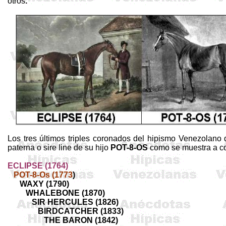
otros
.
Los tres últimos triples coronados del hipismo Venezolan
paterna o
sire
line
de su hijo
POT-8-OS
como se muestra a co
ECLIPSE (1764)
POT-8-Os (1773
)
WAXY (1790)
WHALEBONE (1870)
SIR HERCULES (1826)
BIRDCATCHER (1833)
THE BARON (1842)