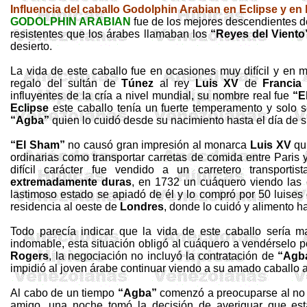
Influencia del caballo
Godolphin
Arabian
en Eclipse y en 
GODOLPHIN ARABIAN
fue de los mejores descendientes de
resistentes que los árabes llamaban los
“Reyes del Viento
desierto.
La vida de este caballo fue en ocasiones muy difícil y en 
regalo del sultán de
Túnez
al rey
Luis XV
de
Francia
influyentes de la cría a nivel mundial, su nombre real fue
“E
Eclipse
este caballo tenía un fuerte temperamento y solo 
“
Agba
”
quien lo cuidó desde su nacimiento hasta el día de 
“El
Sham
”
no causó gran impresión al monarca
Luis XV
qui
ordinarias como transportar carretas de comida entre Paris 
difícil carácter fue vendido a un carretero transport
extremadamente duras
, en 1732 un cuáquero viendo las 
lastimoso estado se apiadó de él y lo compró por 50
luises
residencia al oeste de
Londres
, donde lo cuidó y alimento h
Todo parecía indicar que la vida de este caballo sería m
indomable, esta situación obligó al cuáquero a vendérselo 
Rogers
, la negociación no incluyó la contratación de
“
Agb
impidió al joven árabe continuar viendo a su amado caballo 
Al cabo de un tiempo
“
Agba
”
comenzó a preocuparse al no v
amigo, una noche tomó la decisión de averiguar que est