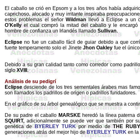
El caballo se crió en
Epsom
y a los tres años había adquiri
caprichoso, alocado y muy irritante inspiraba preocupaciones 
estos problemas el señor
Wildman
llevó a Eclipse a un 
O’Kelly
el cual compró la mitad del caballo y le encargó
hombre de confianza un Irlandés llamado
Sullivan.
Eclipse
no fue un caballo fácil de guiar debido a que corrí
fuerte temperamento solo el Jinete
Jhon
Oakley
fue el únic
Debido a su gran calidad tanto como corredor como padrill
siglo
XVIII
.
Análisis de su pedigrí
Eclipse
desciende de los tres sementales árabes mas famos
son llamados los padrillos de origen o padrillos fundadores.
En el gráfico de su árbol genealógico que se muestra a cont
De su padre el caballo
MARSKE
heredó la línea paterna 
SQUIRT,
adicionalmente se puede ver que también por s
genética de
BYERLEY TURK
por medio de
THE RUB
generaciones atrás del mejor hijo de
BYERLEY TURK
en la 