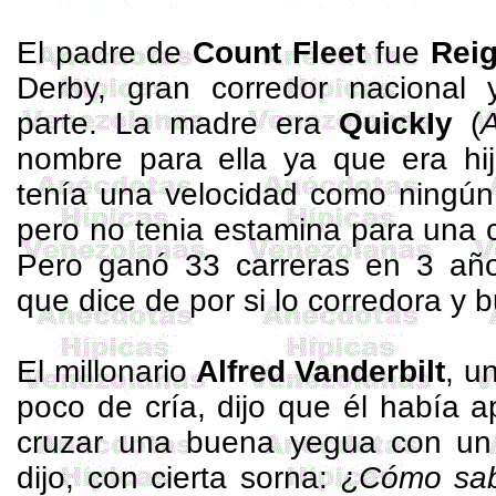
El padre de
Count
Fleet
fue
Rei
Derby, gran corredor nacional y
parte. La madre era
QuickIy
(
nombre para ella ya que era h
tenía una velocidad como ningún
pero no tenia
estamina
para una c
Pero ganó 33 carreras en 3 añ
que dice de por si lo corredora y 
El millonario
Alfred Vanderbilt
, u
poco de cría, dijo que él había a
cruzar una buena yegua con un
dijo, con cierta sorna: ¿
Cómo sab