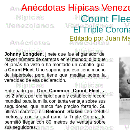
Anécdotas Hípicas Venez
Count
Flee
El Triple Coro
Editado por Juan M
Johnny
Longden
, jinete que fue el ganador del
mayor número de carreras en el mundo, dijo que
él jamás ha visto o ha montado un caballo igual
a
Count
Fleet
. Uno supone que eso tiene mucho
de hipérbole, pero tiene qua meditar sobre la
veracidad de esa declaración.
Entrenado por
Don Cameron
,
Count
Fleet
, a
los 2 años, por ejemplo, ganó y estableció record
mundial para la milla con tanta ventaja sobre sus
seguidores, que nunca fue preciso forzarlo. Su
última carrera, el
Belmont
Stakes
, en
2400
metros
y con la cual ganó
la Triple Corona
, le
permitió llegar con
80 metros
de ventaja sobre
sus seguidores.