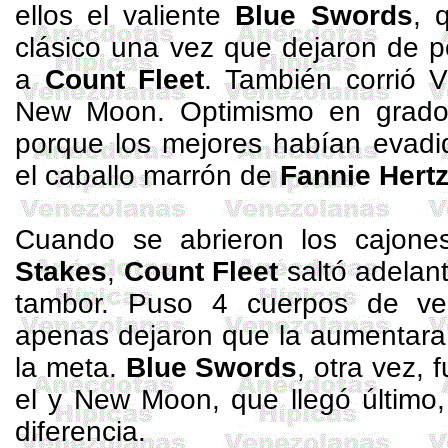
ellos el valiente
Blue
Swords
, 
clásico una vez que dejaron de p
a
Count
Fleet
. También corrió
V
New
Moon
. Optimismo en grad
porque los mejores habían evadi
el caballo marrón de
Fannie Hertz
Cuando se abrieron los cajon
Stakes
,
Count
Fleet
saltó adelan
tambor. Puso 4 cuerpos de ven
apenas dejaron que la aumentara
la meta.
Blue
Swords
, otra vez, 
el y
New
Moon
, que llegó últim
diferencia.