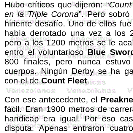
Hubo críticos que dijeron: “
Count
en
la Triple
Corona
”. Pero sobró
hiriente desafío. Uno de ellos fu
había derrotado una vez a los 2
pero a los
1200 metros
se le aca
entro el voluntarioso
Blue
Swor
800 finales, pero nunca estuv
cuerpos. Ningún Derby se ha ga
con el de
Count
Fleet
.
Con ese antecedente, el
Preakn
fácil. Eran
1900 metros
de carrer
handicap
era igual. Por eso cas
disputa. Apenas entraron cuatro