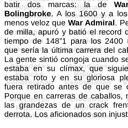
batir dos marcas: la de
Wa
Bolingbroke
. A los 1600 y a lo
menos veloz que
War
Admiral
. P
de milla, apuró y batió el record
tiempo de 148”1 para los
2400 
que sería la última carrera del ca
La gente sintió congoja cuando se 
estaba en su clímax, que siguie
estaba roto y en su gloriosa pl
fuera retirado antes de que se 
Porque en carreras de caballos, 
las grandezas de un crack fre
derrota. Los aficionados son injus