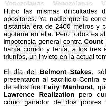
Hubo las mismas dificultades d
opositores. Ya nadie quería corr
distancia era de
2400 metros
y c
agotaría en ella. Pero todos est
impotencia general contra
Count
había corrido y tenía, a los tres
triunfos, un invicto en la actual t
El día del
Belmont
Stakes
, só
presentaron al sacrificio Contra
de ellos fue
Fairy
Manhurst
, qu
Lawrence
Realization
pero que
como ganador de dos pobres ca