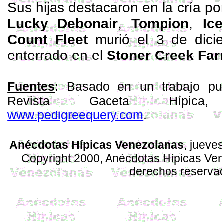
Sus hijas destacaron en la cría p
Lucky
Debonair
,
Tompion
,
Ic
Count
Fleet
murió el 3 de dici
enterrado en el
Stoner
Creek
Fa
Fuentes
:
Basado en un trabajo p
Revista Gaceta
Hípic
www.pedigreequery.com
.
Anécdotas Hípicas Venezolanas
, jueve
Copyright 2000, Anécdotas Hípicas V
derechos reserva