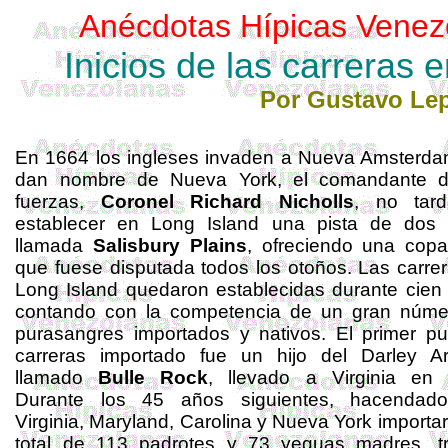
Anécdotas Hípicas Venez
Inicios de las carreras
Por Gustavo
Le
En 1664 los ingleses invaden a Nueva
Amsterd
dan nombre de Nueva York, el comandante d
fuerzas,
Coronel Richard
Nicholls
, no tar
establecer en Long Island una pista de dos m
llamada
Salisbury Plains
, ofreciendo una cop
que fuese disputada todos los otoños. Las carre
Long Island quedaron establecidas durante cien
contando con la competencia de un gran núme
purasangres importados y nativos. El primer p
carreras importado fue un hijo del
Darley
A
llamado
Bulle Rock
, llevado a Virginia en 
Durante los 45 años siguientes, hacendad
Virginia, Maryland, Carolina y Nueva York importa
total de 113 padrotes y 73 yeguas madres, tr