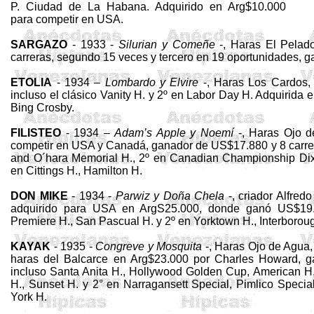
P. Ciudad de La Habana. Adquirido en
Arg
$10.000
para competir en USA.
SARGAZO
- 1933 -
Silurian
y
Comeñe
-, Ha­ras El Pela
carreras, segundo 15 veces y tercero en 19 oportunidades, g
ETOLIA
- 1934 –
Lombardo y
Elvire
-, Haras Los Cardos,
incluso el clásico
Vanity
H. y 2º en Labor Day H. Adquirida 
Bing Crosby.
FILISTEO
- 1934 –
Adam’s
Apple y Noemí
-, Haras Ojo d
competir en USA y Canadá, ganador de US$17.880 y 8 carre
and
O´hara
Memorial H., 2º en
Canadian
Championship
Di
en
Cittings
H., Hamilton H.
DON MIKE
- 1934 -
Parwiz
y Doña
Chela
-, criador Alfred
adquirido para USA en
ArgS25
.000, donde ganó US$19.9
Premiere H., San Pascual H. y 2º en
Yorktown
H.,
Interborou
KAYAK
- 1935 -
Congreve y Mosquita
-, Haras Ojo de Agua,
haras
del Balcarce en
Arg
$23.000 por Charles Howard, g
incluso Santa Anita H., Hollywood Golden
Cup
, American H.
H.,
Sunset
H. y 2° en Narragansett
Special
,
Pimlico
Specia
York H.