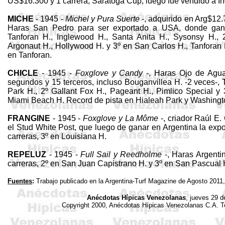
US$16.300 y 1 carrera,
Saratoga
Cup
, luego fue vendido a In
MICHE
- 1945 -
Michel y Pura Suerte
-, adquirido en
Arg
$12.
Haras San Pedro para ser exportado a USA, donde ganó
Tanforan
H., Inglewood H., Santa Ani­ta H.,
Sysonsy
H., 
Argonaut
H., Ho­llywood H. y 3º en San Carlos H.,
Tanforan
en
Tanforan
.
CHICLE
- 1945 -
Foxglove
y
Candy
-, Haras Ojo de Agua
segundos y 15 terceros, incluso
Bouganvillea
H. -2 veces-, 
Park H., 2º
Gallant
Fox H.,
Pageant
H.,
Pimlico
Special
y 
Miami Beach H. Record de pista en Hialeah Park y Washingt
FRANGINE
- 1945 -
Foxglove
y La Môme
-, criador Raúl E.
el
Stud
White Post, que luego de ganar en Argentina la ex
carre­ras, 3º en Louisiana H.
REPELUZ
- 1945 -
Full
Sail
y
Reedhol­m
e
-, Haras Argent
carreras, 2º en San Juan Capistrano H. y 3º en San Pascual 
Fuentes
:
Trabajo publicado en la Argentina-Turf Magazine de Agosto 2011
Anécdotas Hípicas Venezolanas
, jueves 29 
Copyright 2000, Anécdotas Hípicas Venezolanas
C.A
. 