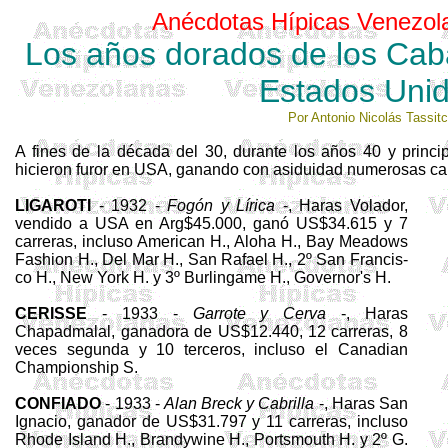
Anécdotas Hípicas Venezol
Los años dorados de los Caba
Estados Uni
Por Antonio Nicolás
Tassit
A fines de la década del 30, durante los años 40 y princi
hicieron furor en USA, ganando con asiduidad numero­sas carr
LIGAROTI
- 1932 -
Fogón y Lírica
-, Ha­ras Volador,
vendido a USA en
Arg
$45.000, ganó US$34.615 y 7
carreras, incluso American H.,
Aloha
H., Bay Meadows
Fashion H., Del Mar H., San Rafael H., 2º San Francis­
co H.,
New
York H. y 3º
Burlinga­m
e H.,
Governor's
H.
CERISSE
- 1933 -
Garrote y
Cerva
-, Haras
Chapadmalal
, ganadora de US$12.440, 12 carreras, 8
veces segunda y 10 terceros, incluso el
Canadian
Championship
S.
CONFIADO
- 1933 -
Alan
Breck
y Cabrilla
-, Haras San
Ignacio, ganador de US$31.797 y 11 carreras, incluso
Rhode
Island
H.,
Brandywine
H., Portsmouth H. y 2º G.