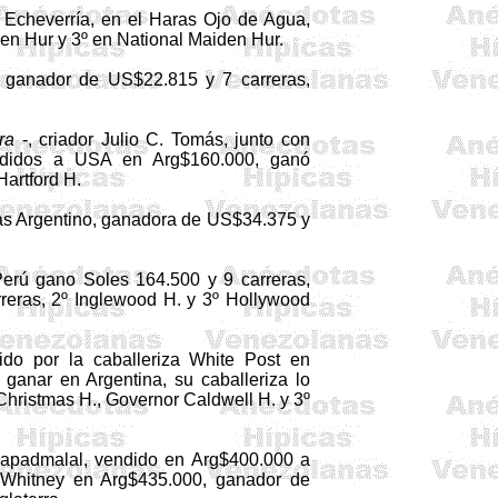
o Echeverría, en el Haras Ojo de Agua,
den
Hur
y 3º en
National
Maiden
Hur
.
, ganador de US$22.815 y 7 carreras,
ra
-, criador Julio C. Tomás, junto con
endidos a USA en
Arg
$160.000, ganó
Hartford H.
as Argentino, ganadora de US$34.375 y
erú gano Soles 164.500 y 9 carreras,
reras, 2º Inglewood H. y 3º Ho­llywood
ido por la caballeriza White Post en
ganar en Argentina, su caballeriza lo
Christmas H.,
Governor
Caldwell H. y 3º
apadmalal
, vendido en
Arg
$400.000 a
y Whitney en
Arg
$435.000, ganador de