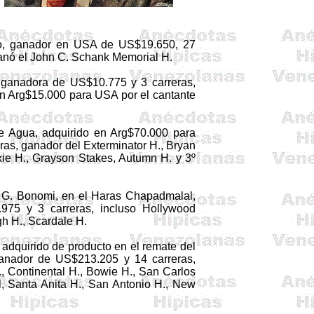
do, ganador en USA de US$19.650, 27
anó el John C.
Schank
Memorial H.
 ganadora de US$10.775 y 3 carreras,
en
Arg
$15.000 para USA por el cantante
e Agua, adquirido en
Arg
$70.000 para
ras, ganador del
Exterminator
H., Bryan
xie
H.,
Grayson
Stakes
,
Autumn
H. y 3º
o G.
Bonomi
, en el Haras
Chapadmalal
,
75 y 3 carre­ras, incluso Hollywood
gh
H.,
Scardale
H.
 adquirido de producto en el remate del
anador de US$213.205 y 14 carreras,
, Continen­tal H., Bowie H., San Carlos
l
, San­ta Anita H., San Antonio H.,
New