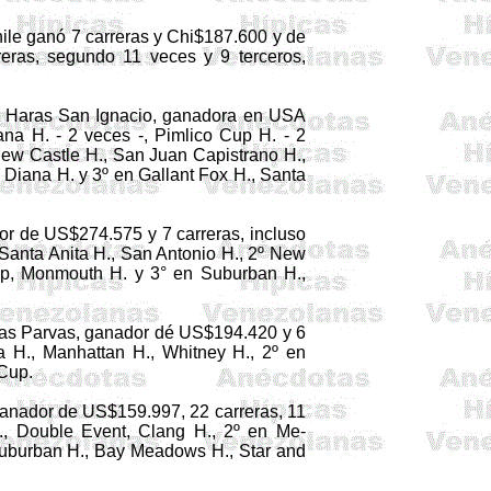
ile ganó 7 carreras y Chi$187.600 y de
eras, segundo 11 veces y 9 terceros,
, Haras San Ignacio, ganadora en USA
ana H. - 2 veces -,
Pimlico
Cup
H. - 2
New
Castle
H., San Juan Capistrano H.,
, Diana H. y 3º en
Gallant
Fox H., Santa
r de US$274.575 y 7 ca­rreras, incluso
, Santa Anita H., San Antonio H., 2º
New
p
, Monmouth H. y 3° en
Suburban
H.,
as Parvas, ganador dé US$194.420 y 6
a H., Manhattan H., Whitney H., 2º en
Cup
.
ganador de US$159.997, 22 carreras, 11
.,
Double
Event
,
Clang
H., 2º en Me­
ubur­ba
n H., Bay Meadows H., Star
and