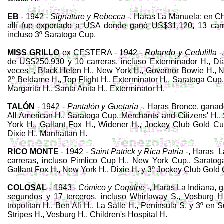
EB
- 1942 -
Signature
y
Rebecca
-, Haras La Manuela; en Ch
allí fue exportado a USA donde ganó US$31.120, 13 carr
incluso 3º
Saratoga
Cup
.
MISS GRILLO
ex CESTERA - 1942 -
Rolando y Cedulilla
-
de US$250.930 y 10 carreras, incluso Exterminador H., Di
veces -, Black Helen H.,
New
York H.,
Governor
Bowie H.,
2º
Beldame
H.,
Top
Flight
H.,
Exterminator
H.,
Sarato­g
a
Cup
Margarita H., Santa Anita H.,
Exterminator
H.
TALÓN
- 1942 -
Pantalón y Guetaria
-, Haras Bronce, ganado
All
American H.,
Sara­tog
a
Cup
,
Merchants
'
and
Citizens
' H.
York H.,
Gallant
Fox H.,
Widener
H., Jockey Club Gold
Cu
Dixie
H., Manhattan H.
RICO MONTE
- 1942 -
Saint Patrick y Rica Patria
-, Haras
L
carreras, incluso
Pimlico
Cup
H.,
New
York
Cup
.,
Sara­tog
Gallant
Fox H.,
New
York H.,
Dixie
H. y 3º Jockey Club Gold
COLOSAL
- 1943 -
Cómico y
Coquine
-, Haras La Indiana, 
segundos y 17 terceros, incluso
Whirlaway
S.,
Vosburg
H
tropolitan H., Ben Ali H., La Salle H., Península S. y 3º en
S
Stripes H.,
Vesburg
H.,
Children's
Hospital H.