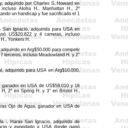
, adquirido por Charles S. Howard en
 incluso
Aloha
H., Manhattan H., 2º
utando un
handicap
y fue sacrificado el 1
 San Ignacio, adquirida para USA en
anó US$20.822 y 4 carreras, incluso
 H., Yonkers H.
, adquirido en
Arg
$50.000 para competir
 terceros, in­cluso
Meadowland
H. y 2°
l
, adquirido para USA en
Arg
$10.000,
r, ganador en USA de US$59.010 y 16
H, 2º en Spring H. y 3° en Bristol H.,
ras Ojo de Agua, ganador en USA de
la
-, Haras San Ignacio, adquirido de
acio y exportarlo a USA donde ganó