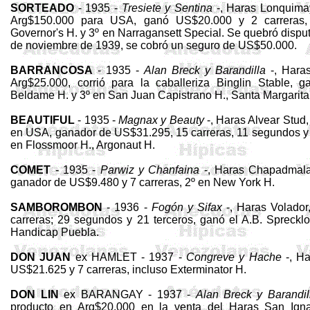
SORTEADO
- 1935 -
Tresiete
y Sentina
-, Haras Lonquimay
Arg
$150.000 para USA, ganó US$20.000 y 2 carreras,
Governor's
H. y 3º en Narragansett
Special
. Se quebró disp
de noviembre de 1939, se cobró un seguro de US$50.000.
BARRANCOSA
- 1935 -
Alan
Breck
y Baran­dilla
-, Haras
Arg
$25.000, corrió para la caballeri­za
Binglin
Stable
, g
Beldame
H. y 3º en San Juan Capistrano H., Santa Margari­ta
BEAUTIFUL
- 1935 -
Magnax
y
Beauty
-, Ha­ras Alvear
Stud
en USA, ganador de US$31.295, 15 carreras, 11 segundos y 7
en
Flossmo­o
r H.,
Argonaut
H.
COMET
- 1935 -
Parwiz
y Chanfaina
-, Haras
Chapadmala
ganador de US$9.480 y 7 carreras, 2º en
New
York H.
SAMBOROMBON
- 1936 -
Fo­gón y
Sifax
-, Haras Volado
carreras; 29 segundos y 21 terceros, ganó el
A.B
.
Sprecklo
Handicap Puebla.
DON JUAN
ex HAMLET - 1937 -
Congreve y Hache
-, Ha
US$21.625 y 7 carreras, incluso
Exterminator
H.
DON LIN
ex BARANGAY - 1937 -
Alan
Breck
y Barandil
producto en
Arg
$20.000 en la venta del Haras San Ign