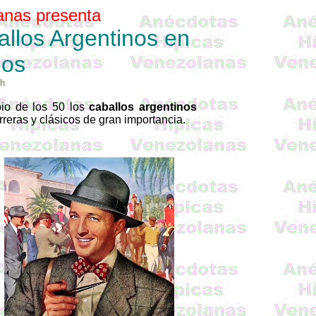
anas presenta
llos Argentinos en
dos
ch
pio de los 50 los
caballos argentinos
eras y clásicos de gran impor­tancia.