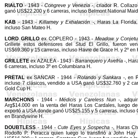
RIALTO
- 1943 -
Congreve y
Venezia
-, criador R. Collaz
ganó US$22.200 y 6 carreras, incluso Belmont
National
Mai
KAB
- 1943 -
Killarney y Exhalación
-, Haras La Florida
incluso San Mateo H.
LORD GRILLO
ex COPLERO - 1943 -
Mea­dow y Conjetu
Grillete estos defensores del
Stud
El Grillo, fueron v
US$69.360 y 15 carreras, incluso Havre de Grace H. y 2º en 
GRILLETE
ex AZALEA - 1943 -
Barranque­r
o y Avefría
-, Har
6 carreras, incluso 3º en
Columbiana
H.
PRETAL
ex SANCAR - 1944 -
Rolando y Sankara
-, en P
incluso 7 clá­sicos, vendido a USA ganó US$32.760 y 2 car
Gold
Cup
H.
MARCHONS
- 1944 -
Médicis y
Careless
Nun
-, adquir
Arg
$14.000 en la venta del Haras Los Cardales, luego de 
exportó a USA donde ganó US$25.155 y 5 carreras, incluso 
en
Brandywine
H.
DOUBTLESS
- 1944 -
Cute
Eyes
y Sospecha
-, Haras
Ch
Rodolfo P.
Peracca
quien luego lo transfirió a John Ha