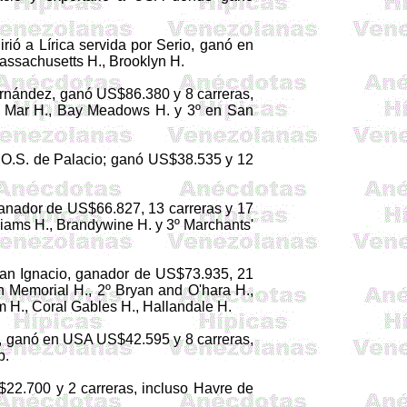
rió a Lírica servida por Serio, ganó en
assachusetts H., Brooklyn H.
rnández, ganó US$86.380 y 8 carreras,
l Mar H., Bay Meadows H. y 3º en San
a
O.S
. de Palacio; ganó US$38.535 y 12
ganador de US$66.827, 13 carreras y 17
liams
H.,
Brandywine
H. y 3º
Marchants
'
an Ignacio, ganador de US$73.935, 21
ch Memorial H., 2º Bryan
and
O'hara
H.,
m H., Coral
Gables
H.,
Hallandale
H.
, ganó en USA US$42.595 y 8 carreras,
p
.
22.700 y 2 carreras, incluso Havre de