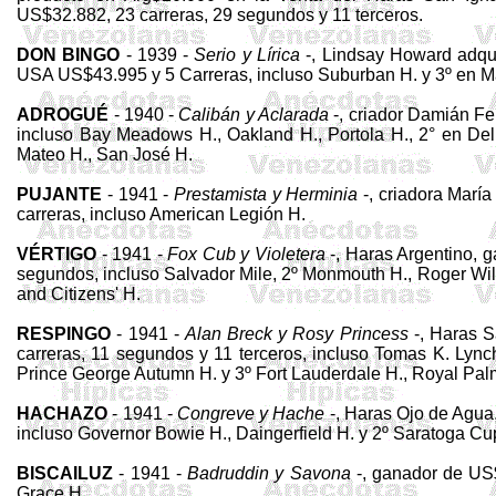
US$32.882, 23 carre­ras, 29 segundos y 11 terceros.
DON BINGO
- 1939 -
Serio y Lírica
-, Lind­say Howard adqui
USA US$43.995 y 5 Ca­rreras, incluso
Suburban
H. y 3º en M
ADROGUÉ
- 1940 -
Calibán
y Aclara­da
-, criador Damián Fe
incluso Bay Meadows H., Oakland H.,
Portola
H., 2° en De
Mateo H., San José H.
PUJANTE
- 1941 -
Prestamista y Herminia
-, criadora Marí
carreras, incluso American Legión H.
VÉRTIGO
- 1941 -
Fox
Cub
y Violetera
-, Haras Argentino, 
segundos, incluso Salvador Mile, 2º Monmouth H., Roger
Wi
and
Citizens
' H.
RESPINGO
- 1941 -
Alan
Breck
y
Rosy
Princess
-, Haras S
carreras, 11 segundos y 11 terceros, incluso Tomas K. Lyn
Prince George
Autumn
H. y 3º
Fort
Lauderda­le H., Royal Pal
HACHAZO
- 1941 -
Congreve y Hache
-, Haras Ojo de Agua
incluso
Governor
Bowie H.,
Daingerfield
H. y 2º
Saratoga
Cu
BISCAILUZ
- 1941 -
Badruddin
y
Savona
-, ganador de US$
Grace H.