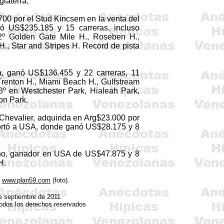
glaterra.
700 por el
Stud
Kincsem
en la venta del
 US$235.185 y 15 carreras, incluso
2º Golden Gate Mile H.,
Roseben
H.,
H., Star
and
Stripes H. Record de pista
, ganó US$136.455 y 22 carreras, 11
Trenton H., Miami Beach H.,
Gulfstream
3º en
Westchester
Park, Hialeah Park,
on Park.
 Chevalier, adquirida en
Arg
$23.000 por
portó a USA, donde ganó US$28.175 y 8
ino, ganador en USA de US$47.875 y 8
H.
,
www.plan59.com
(foto).
de septiembre de 2011
Todos los derechos reservados