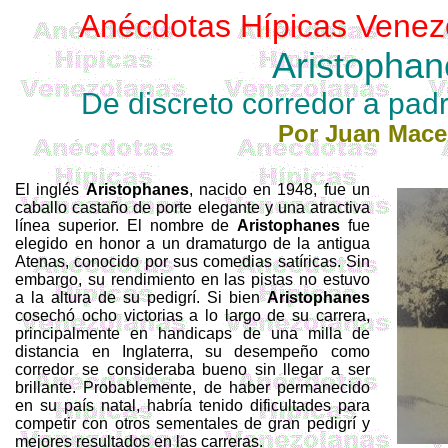
Anécdotas Hípicas Venez
Aristophan
De discreto corredor a pa
Por Juan Mac
El inglés
Aristophanes
, nacido en 1948, fue un
caballo castaño de porte elegante y una atractiva
línea superior. El nombre de
Aristophanes
fue
elegido en honor a un dramaturgo de la antigua
Atenas, conocido por sus comedias satíricas. Sin
embargo, su rendimiento en las pistas no estuvo
a la altura de su pedigrí. Si bien
Aristophanes
cosechó ocho victorias a lo largo de su carrera,
principalmente en
handicaps
de una milla de
distancia en Inglaterra, su desempeño como
corredor se consideraba bueno sin llegar a ser
brillante. Probablemente, de haber permanecido
en su país natal, habría tenido dificultades para
competir con otros sementales de gran pedigrí y
mejores resultados en las carreras.