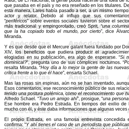
Raidi
, de El Nacional, la gente podía hacerse una idea de l
que pasaba en el país y no era reseñado en los titulares. D
esta manera, Lares había pasado a ser, a un mismo tiempo
actor y relator. Debido al influjo que sus comentario
“
periféricos
” sobre eventos sociales tuvieron sobre el secto
más tradicional y empingorotado, creó
Sprit
, “
una column
que la ha copiado todo el mundo, por cierto
”, dice Álvar
Miranda.
Y es que desde que el
Mercure
galant
fuera fundado por
Do
XIV, los beneficios que pudiera producir el agradecimie
elogiadas en su publicación, era algo de esperarse. “
Si n
dominical?
”, pregunta uno de sus cómplices nocturnos. “
Po
resalta Miranda. “
Hoy día a lo mejor la gente de las nueva
crítica frente a lo que él hace
”, ensarta
Schael
.
Mas las rosas sin espinas, aún no se han inventado, aunqu
Esos comentarios, ese reconocimiento público de sus relacion
tenido una postura polémica, como el reconocimiento que h
Alfredo
Schael
. “
Tuvo un amigo ahí
”, prosigue, “
una persona
Ese hombre era Pedro Estrada. En tiempos del exilio de 
mucho con él, y éste daba informaciones que algunas veces 
El propio Estrada, en una famosa entrevista concedida 
confirma: “
Y ahí tienes el caso de un periodista que públic