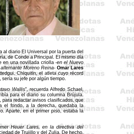
 al diario El Universal por la puerta del
ría, de Conde a Principal. El mismo día
 en una novillada criolla -
en el Nuevo
 alternante Moreno Reina
-
Omar Lares
ttedgui
. Chiquitín, el atleta cuyo récord
 sería su jefe por algún tiempo.
stavo Wallis
”, recuerda Alfredo
Schael
,
bía para el diario su columna Brújula.
para redactar avisos clasificados, que
ia el fondo, a la derecha, quedaba la
do
. Aparte, en el primer piso, estaba la
erner
Heuer
Lares, en la directiva del
ciedad de Trujillo y del Zulia. De hecho,