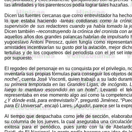
las afinidades y los parentescos podía lograr tales hazañas.
Dicen las fuentes cercanas que como entrevistador ha hecho
lo que estaba haciendo -
tareas cotidianas como la crónic
supervisión de sus redactores cuando ya había tomado la je
Dicen también –
reconstruyendo la crónica del cronista con 
aquellos años dos grandes palancas habrían de impulsarlo h
yugoeslavo
Antoni
Peroscz
, quien fungía como representa
amistades incentivarían su gusto por la aviación, mejor dich
tertulias y de los coqueteos del periodista con el jet set int
por supuesto.
El regodeo del personaje en su conquista por el privilegio, 
inventaría sus propias fórmulas para conseguir los objetos 
noche
”, cuenta José Visconti, quien trabajó a su lado durant
su primera temporada en las Grandes Ligas, de incógnito. La
luego lo mantuvo escondido en un hotel
”. Levantó el t
representaba en ese momento algo así como la competencia
¿Y dónde está, para entrevistarlo?
’, preguntó Jiménez. “
Pued
para El
Universal
“
, encajó Lares. ¡
Agudo
!, parece ser la expr
Al tiempo que despachaba como jefe de sección, elaborab
su columna de los jueves, la cual aseguraba una circulació
exitosa para el periódico, pues junto con la de Abelard