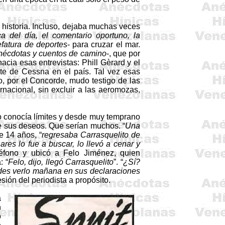
 historia. Incluso, dejaba muchas veces
a del día, el comentario oportuno, la
fatura de deportes
- para cruzar el mar.
anécdotas y cuentos de camino
-, que por
acia esas entrevistas:
Phill
Gèrard
y el
nte de
Cessna
en el país. Tal vez esas
o, por el Concorde, mudo testigo de las
ernacional, sin excluir a las aeromozas,
no conocía límites y desde muy temprano
de sus deseos. Que serían muchos. “
Una
e 14 años, “
regresaba
Carrasquelito
de
res lo fue a buscar, lo llevó a cenar y
eléfono y ubicó a
Felo
Jiménez, quien
: “
Felo
, dijo, llegó
Carrasquelito
”. “
¿Sí?
es verlo mañana en sus declaraciones
esión del periodista a propósito.
a
n
o