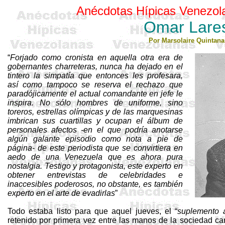
Anécdotas Hípicas Venezol
Omar Lare
Por
Marsolaire
Quintana
“
Forjado como cronista en aquella otra era de
gobernantes charreteras, nunca ha dejado en el
tintero la simpatía que entonces les profesara,
así como tampoco se reserva el rechazo que
paradójicamente el actual comandante en jefe le
inspira. No sólo hombres de uniforme, sino
toreros, estrellas olímpicas y de las marquesinas
imbrican sus cuartillas y ocupan el álbum de
personales afectos -en el que podría anotarse
algún galante episodio como nota a pie de
página- de este periodista que se convirtiera en
aedo de una Venezuela que es ahora pura
nostalgia. Testigo y protagonista, este experto en
obtener entrevistas de celebridades e
inaccesibles poderosos, no obstante, es también
experto en el arte de evadirlas
”
Todo estaba listo para que aquel jueves, el “
suplemento
retenido por primera vez entre las manos de la sociedad ca