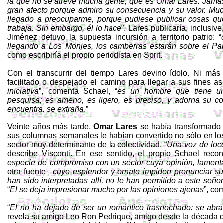
la que no se atreve mucha gente, que es Omar Lares. Jamás
gran afecto porque admiro su consecuencia y su valor. Muc
llegado a preocuparme, porque pudiese publicar cosas qu
trabaja. Sin embargo, él lo hace
”. Lares publicaría, inclusi
Jiménez detuvo la supuesta incursión a territorio patrio: “
llegando a Los Monjes, los
camberras
estarán sobre el Pa
como escribiría el propio periodista en
Sprit
.
Con el transcurrir del tiempo Lares devino ídolo. Ni má
facilitado o despejado el camino para llegar a sus fines así
iniciativa
”, comenta
Schael
, “
es un hombre que tiene un
pesquisa; es ameno, es ligero, es preciso, y adorna su co
encuentra, se extraña
.”
Veinte años más tarde,
Omar Lares
se había transformado 
sus columnas semanales le habían convertido no sólo en los
sector muy determinante de la colectividad. “
Una voz de loc
describe Visconti. En ese sentido, el propio
Schael
recono
especie de compromiso con un sector cuya opinión, lamenta
otra fuente –
cuyo esplendor y ornato impiden pronunciar s
han sido interpretadas allí, no le han permitido a este se
“
El
se deja impresionar mucho por las opiniones ajenas
”, co
“
El
no ha dejado de ser un romántico trasnochado: se abra
revela su amigo Leo Ron
Pedrique
, amigo desde la década d