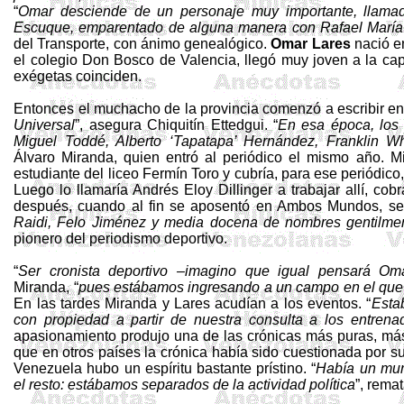
“
Omar desciende de un personaje muy importante, llama
Escuque
, emparentado de alguna manera con Rafael Marí
del Transporte, con ánimo genealógico.
Omar Lares
nació en
el colegio Don Bosco de Valencia, llegó muy joven a la cap
exégetas coinciden.
Entonces el muchacho de la provincia comenzó a escribir en 
Universal
”, asegura Chiquitín
Ettedgui
. “
En esa época, los 
Miguel
Toddé
, Alberto ‘
Tapatapa
’ Hernández, Franklin W
Álvaro Miranda, quien entró al periódico el mismo año. Mi
estudiante del liceo Fermín Toro y cubría, para ese periódico, 
Luego lo llamaría Andrés Eloy
Dillinger
a trabajar allí, co
después, cuando al fin se aposentó en Ambos Mundos, se c
Raidi
,
Felo
Jiménez y media docena de nombres gentilment
pionero del periodismo deportivo.
“
Ser cronista deportivo –imagino que igual pensará Oma
Miranda, “
pues estábamos ingresando a un campo en el que
En las tardes Miranda y Lares acudían a los eventos. “
Esta
con propiedad a partir de nuestra consulta a los entrena
apasionamiento produjo una de las crónicas más puras, más
que en otros países la crónica había sido cuestionada por 
Venezuela hubo un espíritu bastante prístino. “
Había un muro
el resto: estábamos separados de la actividad política
”, remat