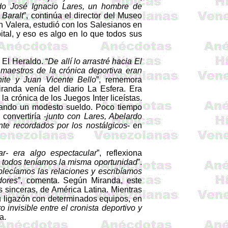
do José Ignacio Lares, un hombre de
a
Baralt
”, continúa el director del Museo
 Valera, estudió con los Salesianos en
ital, y eso es algo en lo que todos sus
El Heraldo. “
De allí lo arrastré hacia El
maestros de la crónica deportiva eran
hite y Juan Vicente Bello
”, rememora
randa venía del diario La Esfera. Era
la crónica de los Juegos Inter liceístas.
brando un modesto sueldo. Poco tiempo
onvertiría -
junto con Lares, Abelardo
e recordados por los nostálgicos
- en
r- era algo espectacular
”, reflexiona
 todos teníamos la misma oportunidad
”.
blecíamos las relaciones y escribíamos
dores
”, comenta. Según Miranda, este
 sinceras, de América Latina. Mientras
su ligazón con determinados equipos, en
 invisible entre el cronista deportivo y
a.