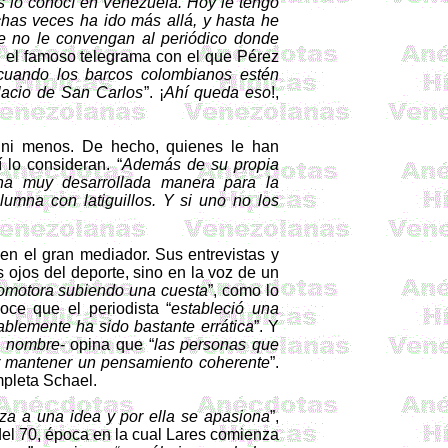
 lo conocí en Venezuela. Hoy le tengo
has veces ha ido más allá, y hasta he
e no le convengan al periódico donde
ve, el famoso telegrama con el que Pérez
cuando los barcos colombianos estén
lacio de San Carlos
”. ¡
Ahí queda eso
!,
s ni menos. De hecho, quienes le han
 lo consideran. “
Además de su propia
a muy desarrollada manera para la
lumna con latiguillos. Y si uno no los
en el gran mediador. Sus entrevistas y
 ojos del deporte, sino en la voz de un
omotora subiendo una cuesta
”, como lo
ce que el periodista “
estableció una
blemente ha sido bastante errática
”. Y
u nombre
- opina que “
las personas que
ñor mantener un pensamiento coherente
”.
mpleta
Schael
.
za a una idea y por ella se apasiona
”,
el 70, época en la cual Lares comienza