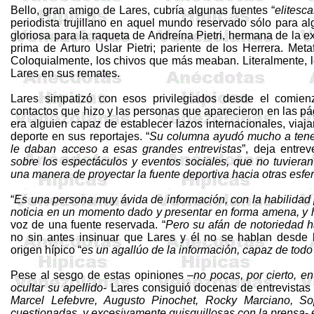
Bello, gran amigo de Lares, cubría algunas fuentes “
elitesc
periodista trujillano en aquel mundo reservado sólo para a
gloriosa para la raqueta de
Andreína
Pietri
, hermana de la e
prima de Arturo Uslar
Pietri
; pariente de los Herrera. Met
Coloquialmente, los chivos que más meaban. Literalmente, l
Lares en sus remates.
Lares simpatizó con esos privilegiados desde el comien
contactos que hizo y las personas que aparecieron en las p
era alguien capaz de establecer lazos internacionales, viaja
deporte en sus reportajes. “
Su columna ayudó mucho a tener
le
daban acceso a esas grandes entrevistas
”, deja entre
sobre los espectáculos y eventos sociales, que no tuvieran
una manera de proyectar la fuente deportiva hacia otras esfe
“
Es una persona muy ávida de información, con la habilidad 
noticia en un momento dado y presentar en forma amena, y h
voz de una fuente reservada. “
Pero su afán de notoriedad h
no sin antes insinuar que Lares y él no se hablan desde
origen hípico “
es un
agallúo
de la información, capaz de todo
Pese al sesgo de estas opiniones –
no pocas, por cierto, e
ocultar su apellido
- Lares consiguió docenas de entrevistas
Marcel
Lefebvre
, Augusto Pinochet,
Rocky
Marciano,
So
cuestionadas, y excesivamente quisquillosas con la prensa
-