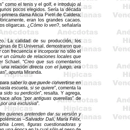
as
” como el tenis y el golf, e introdujo al
lgunos pocos elegidos. Sería la década
x-primera dama Alicia
Pietri
de Caldera;
afóricamente, eran los grandes cacaos.
os oligarcas. ¿
Cómo lo ven
?, señalaría
zo. La calidad de su producción, los
áginas de El Universal, demostraron que
r con frecuencia e incorporar no sólo el
 un cúmulo de relaciones locales que
ver
Schael
. “
Creo que sus comentarios
 una relación directa con el juego, era
ras
”, apunta Miranda.
para saber lo que puede convertirse en
asta escueta, si se quiere
”, comenta la
a sido su perdición
”, resalta. Y agrega,
 hace años “
por antiguas querellas
” de
 por una exclusiva
”.
ntre quienes pretenden dar su versión y
 polémicas –
Salvador Dalí, María Félix,
phia
Loren, figuras
cuestionadoras
y
 en una época en la cual sólo el peso de