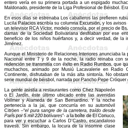
entero vería en su primera portada a un espigado muchac
Maldonado, presidente de la Liga Profesional de Béisbol. Er
En esos días se estrenaba Los caballeros las prefieren rub
Lucila Palacios escribía su columna Excursión, y los avisos
un televisor RCA Víctor, modelo consola, por el precio de Bs
damas de la Sociedad Bolivariana desfilaban por ese en
beneficio de los niños huérfanos y, a decir verdad, de la
Jiménez.
Aunque el Ministerio de Relaciones Interiores anunciaba la
Nacional entre 7 y 9 de la noche, la radio reinaba con 
redención se transmitía con éxito en Radio Rumbos, que qu
muchachos, animado por
Musiú
Lacavalerie
en Radio Ca
Continente, disfrutaban de la más alta sintonía. No obstan
serie mundial de béisbol, narrada por Pancho Pepe
Cróquer
La gente asistía a restaurantes como
Chez
Napoleón
o El Jardín, éste último ubicado entre las avenidas
Vollmer
y Alameda de San Bernardino. Y la noche
pertenecía a la
jai
, que concurría en su automóvil
Citröen
–“
el pura sangre
de la carretera, traído desde
París por 5 mil 220 bolívares
”- a la
boîte
de El Conuco,
para ver y escuchar a Carlos
D’Castro
, escandaloso
travesti. Sin embargo, la locura de la insomne clase