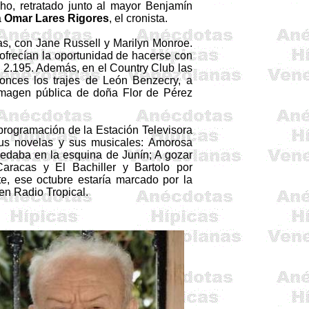
ho, retratado junto al mayor Benjamín
a
Omar Lares Rigores
, el cronista.
ias, con Jane Russell y Marilyn Monroe.
 ofrecían la oportunidad de hacerse con
. 2.195. Además, en el Country Club las
tonces los trajes de León
Benzecry
, a
 imagen pública de doña Flor de Pérez
 programación de la Estación Televisora
sus novelas y sus musicales: Amorosa
edaba en la esquina de Junín; A gozar
racas y El Bachiller y Bartolo por
te, ese octubre estaría marcado por la
en Radio Tropical.