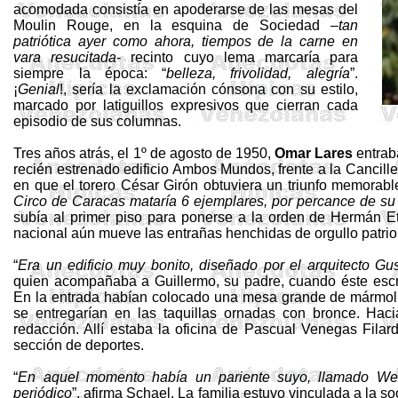
acomodada consistía en apoderarse de las mesas del
Moulin
Rouge, en la esquina de Sociedad –
tan
patriótica ayer como ahora, tiempos de la carne en
vara resucitada
- recinto cuyo lema marcaría para
siempre la época: “
belleza, frivolidad, alegría
”.
¡
Genial
!, sería la exclamación cónsona con su estilo,
marcado por latiguillos expresivos que cierran cada
episodio de sus columnas.
Tres años atrás, el 1º de agosto de 1950,
Omar Lares
entraba
recién estrenado edificio Ambos Mundos, frente a la Cancille
en que el torero César Girón obtuviera un triunfo memorable
Circo de Caracas mataría 6 ejemplares, por percance de su
subía al primer piso para ponerse a la orden de
Hermán
E
nacional aún mueve las entrañas henchidas de orgullo patrio,
“
Era un edificio muy bonito, diseñado por el arquitecto Gu
quien acompañaba a Guillermo, su padre, cuando éste escri
En la entrada habían colocado una mesa grande de mármol, 
se entregarían en las taquillas ornadas con bronce. Hac
redacción. Allí estaba la oficina de Pascual Venegas
Filar
sección de deportes.
“
En aquel momento había un pariente suyo, llamado W
periódico
”, afirma
Schael
. La familia estuvo vinculada a la so