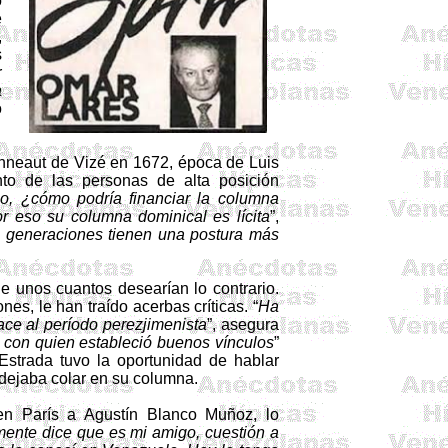
o
e
,
s
r
a
o
nneaut
de
Vizé
en 1672, época de Luis
nto de las personas de alta posición
o, ¿cómo podría financiar la columna
r eso su columna dominical es lícita
”,
s generaciones tienen una postura más
e unos cuantos desearían lo contrario.
es, le han traído acerbas críticas. “
Ha
ace al período
perezjimenista
”, asegura
 con quien estableció buenos vínculos
”
Estrada tuvo la oportunidad de hablar
dejaba colar en su columna.
en París a Agustín Blanco Muñoz, lo
amente dice que es mi amigo, cuestión a