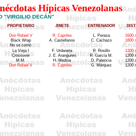
Anécdotas Hípicas Venezolanas
 "VIRGILIO DECÁN"
PROPIETARIO
JINETE
ENTRENADOR
DIST
Don Rafael V
R.
Capriles
L.
Peraza
1600 
Black Wrap
A. Castellanos
C.
Cachazo
1800 
No se
corrió
La
Vieja
I
F.
Urdaneta
R.
Rosillo
1200 
Crossover
J. E.
Aranguren
R.
García
M.
1200 
M.M.
H.
Medina
D.
Palencia
1200 
Don Rafael V
R.
Capriles
G.
Márquez
1200 