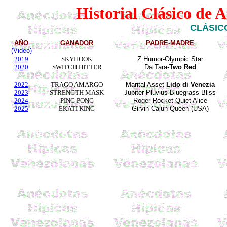
Historial Clásico de 
CLÁSICO
AÑO
GANADOR
PADRE-MADRE
(Video)
2019
SKYHOOK
Z Humor-Olympic Star
2020
SWITCH HITTER
Da Tara-
Two Red
2022
TRAGO AMARGO
Marital Asset-
Lido di
Venezia
2023
STRENGTH MASK
Jupiter
Pluvius
-Bluegrass Bliss
2024
PING PONG
Roger Rocket-Quiet Alice
2025
EKATI KING
Girvin-Cajun Queen (USA)