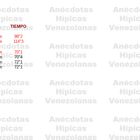
.
TIEMPO
m
98"2
m
114"3
m
70"1
m
70"4
m
72"1
m
72"1