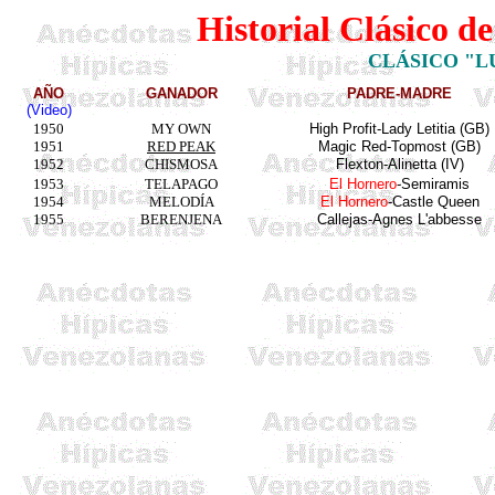
Historial Clásico d
CLÁSICO "L
AÑO
GANADOR
PADRE-MADRE
(Video)
1950
MY OWN
High Profit
-
Lady Letitia (GB)
1951
RED PEAK
Magic Red
-Topmost (GB)
1952
CHISMOSA
Flexton-Alinetta (IV)
1953
TELAPAGO
El Hornero
-Semiramis
1954
MELODÍA
El Hornero
-Castle Queen
1955
BERENJENA
Callejas-Agnes L'abbesse