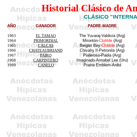
Historial Clásico de A
CLÁSICO "INTERNA
AÑO
GANADOR
PADRE-MADRE
1963
EL TAMAO
The
Yuvaraj-Valdivia (Arg)
1964
PRIMORDIAL
Mirontón
-
Clotilde
(Arg)
1965
CALCAS
Beigler
Bey
-
Clotilde
(Arg)
1966
CHATEAUBRIAND
Chivalry
II-Petronila (Arg)
1967
PAIRO
Poderoso-Paola (Arg)
1968
CARPINTERO
Imaginado-
Annabel
Lee (Uru)
1969
CANELO
Prairie
Emblem
-Ardid