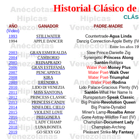
Historial Clásico d
CLÁS
AÑO
GANADOR
PADRE-MADRE
(Video)
1993
STILLWATER
Countertrade
-
Agua Linda
1994
APPLE DANCER
Danzig
Connection-Apple Betty (IV
Entre los años 1
2003
GRAN ESMERALDA
Slew
Prince
-
Danielle
Zig
2004
CAMBORIO
Synergetic
-
Princess
Along
2005
REINAPRADO
Santón
-
Rofilpra
2006
GRAN ESTEFANÍA
Water
Poet
-
Money Plus
2007
PENCAPINTA
Water
Poet
-
Walk
Over
2008
KIRA
Water Poet
-
Triumphal
2009
ERÉNDIRA
Water Poet
-
Rodina
2010
LIDO DI VENEZIA
Lido
Palace-
Gracious
Plenty
(IV)
2011
MISS SANTONA
Santón
-What Her Name Is
2012
PRINCESS CLASSIC
Runspastum
-
Speak Classic
2013
PRINCESS CANDY
Big Prairie-
Revolution Queen
2014
NINFA DEL CIELO
Big Prairie-
Dynabid
2015
VIOLENT LOVE
Miner's Lamp-
Rosalba
Amor
2016
PREGONERA
Gone Astray-Wildfire Fast (IV)
2017
LADY CHAMP
Champlain-
Document Lady
2018
LUNA BONITA
Champlain-Arching
2019
GO SEXY GO
Pleasant Strike-
My Fantasy