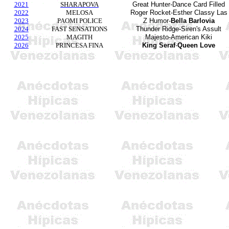
2021
SHARAPOVA
Great Hunter-Dance Card Filled
2022
MELOSA
Roger Rocket-Esther Classy Las
2023
PAOMI POLICE
Z Humor-
Bella
Barlovia
2024
FAST SENSATIONS
Thunder Ridge-Siren's Assult
2025
MAGITH
Majesto-American Kiki
2026
PRINCESA FINA
King Seraf
-
Queen Love