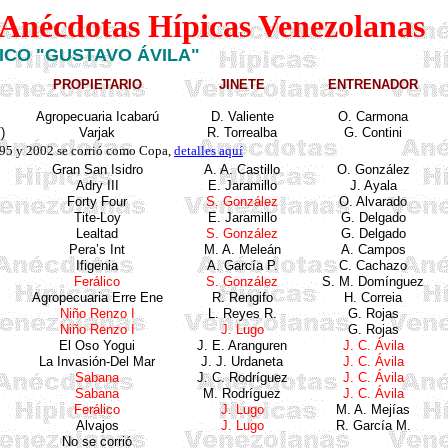
e Anécdotas Hípicas Venezolanas
ICO "GUSTAVO ÁVILA"
PROPIETARIO
JINETE
ENTRENADOR
Agrop
ecuaria
Icabarú
D.
Valiente
O. Carmona
)
Varjak
R.
Torrealba
G.
Contini
995 y 2002 se corrió como Copa,
detalles aquí
Gran San Isidro
A. A. Castillo
O. González
Adry
III
E. Jaramillo
J. Ayala
Forty
Four
S. González
O. Alvarado
Tite
-
Loy
E. Jaramillo
G. Delgado
Lealtad
S. González
G. Delgado
Pera’s
Int
M. A.
Meleán
A. Campos
Ifigenia
A.
García
P.
C.
Cachazo
Ferálico
S. González
S. M.
Domínguez
Agrop
ecuaria
Erre
Ene
R.
Rengifo
H.
Correia
Niño Renzo I
L. Reyes R.
G. Rojas
Niño Renzo I
J. Lugo
G. Rojas
El Oso
Yogui
J. E.
Aranguren
J. C. Ávila
La
Invasión
-Del Mar
J. J.
Urdaneta
J. C. Ávila
Sabana
J. C. Rodríguez
J. C. Ávila
Sabana
M. Rodríguez
J. C. Ávila
Ferálico
J. Lugo
M. A.
Mejías
Alvajos
J. Lugo
R.
García
M.
No se
corrió