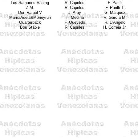
Los
Samanes
Racing
R.
Capriles
F.
Parilli
Z.M.
R.
Capriles
F.
Parilli
T.
Don Rafael V
J.
Aray
G.
Márquez
MamáAdela&Moneyrun
H. Medina
R. García M.
Quarterback
F. Quevedo
R. D'Ángelo
Bou Stable
R. Capriles
H. Correia Jr.