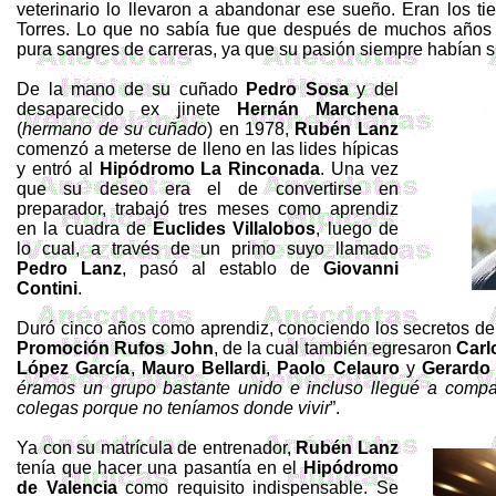
veterinario lo llevaron a abandonar ese sueño. Eran los t
Torres. Lo que no sabía fue que después de muchos años l
pura sangres de carreras, ya que su pasión siempre habían s
De la mano de su cuñado
Pedro Sosa
y del
desaparecido ex jinete
Hernán
Marchena
(
hermano de su cuñado
) en 1978,
Rubén Lanz
comenzó a meterse de lleno en las lides hípicas
y entró al
Hipódromo
La Rinconada
. Una
vez
que su deseo era el de convertirse en
preparador, trabajó tres meses como aprendiz
en la cuadra de
Euclides Villalobos
, luego de
lo cual, a través de un primo suyo llamado
Pedro Lanz
, pasó al establo de
Giovanni
Contini
.
Duró cinco años como aprendiz, conociendo los secretos de 
Promoción Rufos John
, de la cual también egresaron
Carl
López García
,
Mauro
Bellardi
,
Paolo
Celauro
y
Gerardo 
éramos un grupo bastante unido e incluso llegué a compa
colegas porque no teníamos donde vivir
”.
Ya con su matrícula de entrenador,
Rubén Lanz
tenía que hacer una pasantía en el
Hipódromo
de Valencia
como requisito indispensable. Se