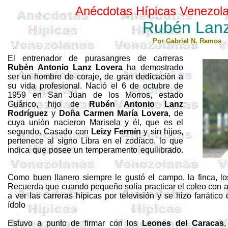
Anécdotas Hípicas Venezola
Rubén Lan
Por Gabriel N. Ramos
El entrenador de purasangres de carreras
Rubén Antonio Lanz Lovera
ha demostrado
ser un hombre de coraje, de gran dedicación a
su vida profesional. Nació el 6 de octubre de
1959 en San Juan de los Morros, estado
Guárico, hijo de
Rubén Antonio Lanz
Rodríguez
y
Doña Carmen María Lovera
, de
cuya unión nacieron Marisela y él, que es el
segundo. Casado con
Leizy
Fermín
y sin hijos,
pertenece al signo Libra en el zodíaco, lo que
indica que posee un temperamento equilibrado.
Como buen llanero siempre le gustó el campo, la finca, lo
Recuerda que cuando pequeño solía practicar el coleo con
a ver las carreras hípicas por televisión y se hizo fanático 
ídolo
Estuvo a punto de firmar con los
Leones del Caracas
,