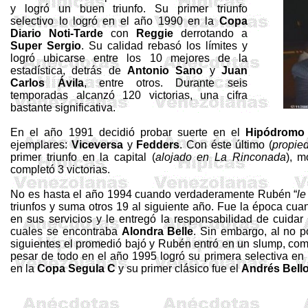
y logró un buen triunfo. Su primer triunfo
selectivo lo logró en el año 1990 en la
Copa
Diario
Noti
-Tarde
con
Reggie
derrotando a
Super
Sergio
. Su calidad rebasó los límites y
logró ubicarse entre los 10 mejores de la
estadística, detrás de
Antonio Sano
y
Juan
Carlos Ávila
, entre otros. Durante seis
temporadas alcanzó 120 victorias, una cifra
bastante significativa.
En el año 1991 decidió probar suerte en el
Hipódrom
ejemplares:
Viceversa
y
Fedders
. Con éste último (
propie
primer triunfo en la capital (
alojado en La Rinconada
), 
completó 3 victorias.
No es hasta el año 1994 cuando verdaderamente Rubén “
le
triunfos y suma otros 19 al siguiente año. Fue la época cua
en sus servicios y le entregó la responsabilidad de cuidar
cuales se encontraba
Alondra Belle
. Sin embargo, al no p
siguientes el promedió bajó y Rubén entró en un
slump
, com
pesar de todo en el año 1995 logró su primera selectiva e
en la
Copa
Segula
C
y su primer clásico fue el
Andrés Bell