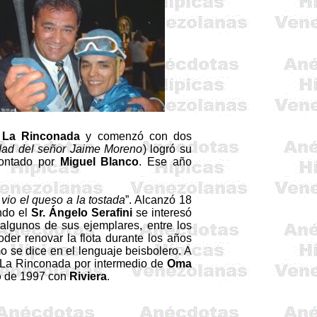
o
La Rinconada
y comenzó con dos
dad del señor Jaime Moreno
) logró su
montado por
Miguel Blanco
. Ese año
 vio el queso a la tostada
”. Alcanzó 18
ndo el
Sr. Ángelo Serafini
se interesó
 algunos de sus ejemplares, entre los
oder renovar la flota durante los años
o se dice en el lenguaje beisbolero. A
n La Rinconada por intermedio de
Oma
o
de 1997 con
Riviera
.