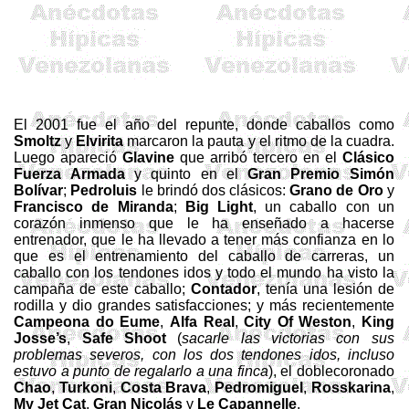
El 2001 fue el año del repunte, donde caballos como
Smoltz
y
Elvirita
marcaron la pauta y el ritmo de la cuadra.
Luego apareció
Glavine
que arribó tercero en el
Clásico
Fuerza Armada
y quinto en el
Gran Premio Simón
Bolívar
;
Pedroluis
le brindó dos clásicos:
Grano de Oro
y
Francisco de Miranda
;
Big Light
, un caballo con un
corazón inmenso que le ha enseñado a hacerse
entrenador, que le ha llevado a tener más confianza en lo
que es el entrenamiento del caballo de carreras, un
caballo con los tendones idos y todo el mundo ha visto la
campaña de este caballo;
Contador
, tenía una lesión de
rodilla y dio grandes satisfacciones; y más recientemente
Campeona do Eume
,
Alfa Real
,
City Of Weston
,
King
Josse’s
,
Safe
Shoot
(
sacarle las victorias con sus
problemas severos, con los dos tendones idos, incluso
estuvo a punto de regalarlo a una finca
), el
doblecoronado
Chao
,
Turkoni
,
Costa Brava
,
Pedromiguel
,
Rosskarina
,
My Jet Cat
,
Gran Nicolás
y
Le Capannelle
.