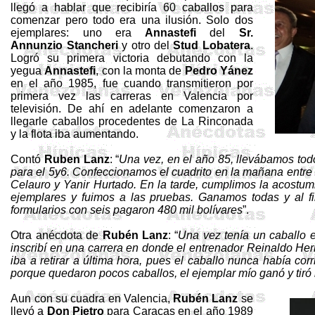
llegó a hablar que recibiría 60 caballos para
comenzar pero todo era una ilusión. Solo dos
ejemplares: uno era
Annastefi
del
Sr.
Annunzio
Stancheri
y otro del
Stud
Lobatera
.
Logró su primera victoria debutando con la
yegua
Annastefi
, con la monta de
Pedro Yánez
en el año 1985, fue cuando transmitieron por
primera vez las carreras en Valencia por
televisión. De ahí en adelante comenzaron a
llegarle caballos procedentes de
La Rinconada
y la flota iba aumentando.
Contó
Ruben
Lanz
: “
Una vez, en el año 85, llevábamos todo
para el 5y6. Confeccionamos el cuadrito en la mañana entr
Celauro
y
Yanir
Hurtado. En la tarde, cumplimos la acostum
ejemplares y fuimos a las pruebas. Ganamos todas y al fin
formularios con seis pagaron 480 mil bolívares
”.
Otra anécdota de
Rubén Lanz
: “
Una vez tenía un caballo 
inscribí en una carrera en donde el entrenador Reinaldo Hern
iba a retirar a última hora, pues el caballo nunca había corri
porque quedaron pocos caballos, el ejemplar mío ganó y tiró
Aun con su cuadra en Valencia,
Rubén Lanz
se
llevó a
Don Pietro
para Caracas en el año 1989