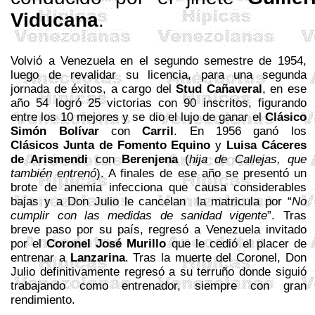
Viducana
.
Volvió a Venezuela en el segundo semestre de 1954,
luego de revalidar su licencia, para una segunda
jornada de éxitos, a cargo del
Stud
Cañaveral
, en ese
año 54 logró 25 victorias con 90 inscritos, figurando
entre los 10 mejores y se dio el lujo de ganar el
Clásico
Simón Bolívar
con
Carril
. En 1956 ganó los
Clásicos Junta de Fomento Equino
y
Luisa Cáceres
de Arismendi
con
Berenjena
(
hija de Callejas, que
también entrenó
). A finales de ese año se presentó un
brote de anemia infecciona que causa considerables
bajas y a Don Julio le cancelan
la matricula por “
No
cumplir con las medidas de sanidad vigente
”. Tras
breve paso por su país, regresó a Venezuela invitado
por el
Coronel José Murillo
que le cedió el placer de
entrenar a
Lanzarina
. Tras la muerte del Coronel, Don
Julio definitivamente regresó a su terruño donde siguió
trabajando como entrenador, siempre con gran
rendimiento.