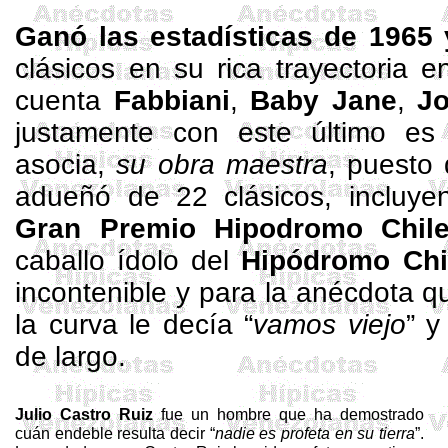
Ganó las estadísticas de 1965
clásicos en su rica trayectoria e
cuenta
Fabbiani
,
Baby Jane
,
Jo
justamente con este último e
asocia,
su obra maestra
, puesto
adueñó de 22 clásicos, incluye
Gran Premio
Hipodromo
Chil
caballo ídolo del
Hipódromo Chi
incontenible y para la anécdota 
la curva le decía “
vamos viejo
” y
de largo.
Julio Castro
Ruiz
fue un hombre que ha demostrado
cuán endeble resulta decir “
nadie es profeta en su tierra
”.