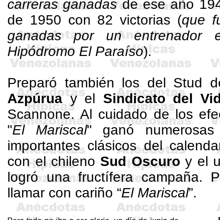
carreras ganadas
de ese año 1949
de 1950 con 82 victorias (
que f
ganadas por un entrenador 
Hipódromo El Paraíso
).
Preparó también los del
Stud
d
Azpúrua
y el
Sindicato del
Vid
Scannone
. Al cuidado de los ef
"
El Mariscal
" ganó numerosas c
importantes clásicos del calenda
con el chileno
Sud
Oscuro
y el 
logró una fructífera campaña. P
llamar con cariño “
El Mariscal
”.