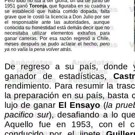
Pero todo no iba a ser gloria, un día de junio de
1951 ganó
Toronja
, que figuraba en su cuadra y
se estableció que había corrido dopada, falta
grave que le costó la licencia a Don Julio por ser
el responsable ante las autoridades, aunque
conocida su honestidad está demás decir que no
necesitaba utilizar elementos extraños para
ganar carreras. Por esa razón regresó a Chile,
meses después se pudo aclarar el hecho,
pero
ya no valía la pena volver atrás
.
De regreso a su país, donde
ganador de estadísticas,
Cast
rendimiento. Para resumir la tra
la preparación en su país, basta c
lujo de ganar
El Ensayo
(
la prue
pacifico sur
), desafiando a lo que
Aquello fue en 1953, con el 
conducido por el jinete
Guille