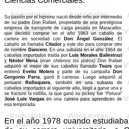
Ciencias Comerciales.
Su pasión por el hipismo nació desde niño por intermedio
de su padre Don Rafael, propietario de una prestigiosa
empresa de transporte de carga pesada en Maracaibo,
que decidió comprar en el año 1963 un caballo de
carrera en sociedad con
Don Ángel González
. El
caballo se llamaba
Citador
y este dio para comprar otro
de nombre
Dancero
. En una subasta en el año 1964 de
caballos importados traída por
Luis Morales
Ballestrazi
y
Néstor
Mena
(
eran chilenos los potros
) Don Rafael
adquirió el mejor de sus caballos llamado
Tours
que
entrenó
Evelio Molero
y parte de su campaña
Don
Gorgonio
Parra
, ganó 8 carreras. Luego adquirió al
peruano
Roñoquero
, también en una subasta de
caballos importados al siguiente año, llegó a ganar una y
se fracturo la rodilla, la que ganó su jockey fue “
Peluca
”
José Luis Vargas
en una carrera para aprendices de
esa temporada.
En el año 1978 cuando estudiaba 