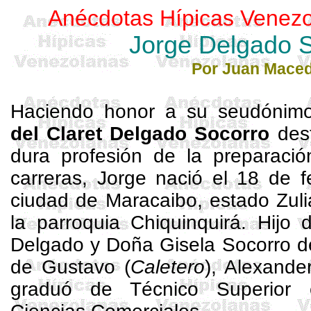
Anécdotas
Hípicas
Venezo
Jorge Delgado 
Por Juan Mace
Haciendo honor a su seudónimo
del Claret Delgado Socorro
dest
dura profesión de la preparaci
carreras, Jorge nació el 18 de 
ciudad de Maracaibo, estado Zuli
la parroquia Chiquinquirá. Hijo
Delgado y Doña Gisela Socorro d
de Gustavo (
Caletero
), Alexande
graduó de Técnico Superior 