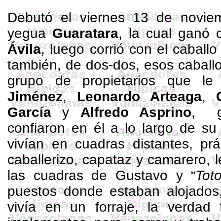
Debutó el viernes 13 de novie
yegua
Guaratara
, la cual ganó
Ávila
, luego corrió con el caball
también, de dos-dos, esos caballo
grupo de propietarios que l
Jiménez
,
Leonardo Arteaga
,
García
y
Alfredo
Asprino
,
confiaron en él a lo largo de su
vivían en cuadras distantes, pr
caballerizo, capataz y camarero,
las cuadras de Gustavo y “
Tot
puestos donde estaban alojado
vivía en un forraje, la verdad