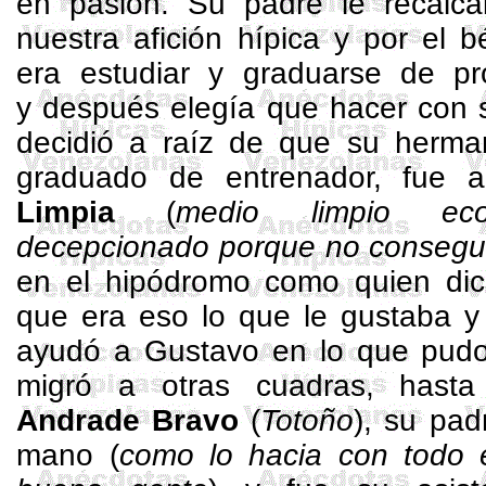
en pasión. Su padre le recalc
nuestra afición hípica y por el b
era estudiar y graduarse de prof
y después elegía que hacer con s
decidió a raíz de que su herm
graduado de entrenador, fue 
Limpia
(
medio limpio eco
decepcionado porque no conseguí
en el hipódromo como quien dic
que era eso lo que le gustaba y 
ayudó a Gustavo en lo que pudo
migró a otras cuadras, has
Andrade Bravo
(
Totoño
), su pad
mano (
como lo hacia con todo 