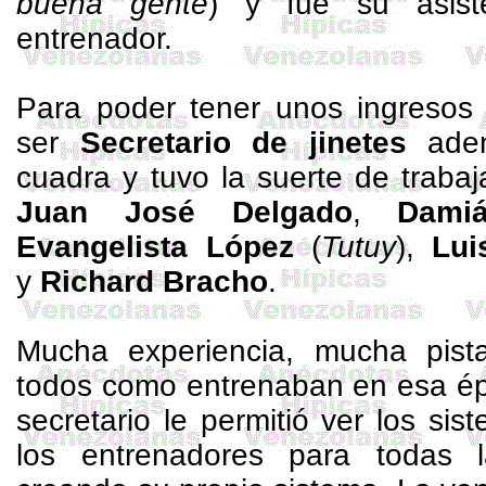
buena gente
) y fue su asist
entrenador.
Para poder tener unos ingresos
ser
Secretario de jinetes
adem
cuadra y tuvo la suerte de traba
Juan José Delgado
,
Dami
Evangelista López
(
Tutuy
),
Lui
y
Richard Bracho
.
Mucha experiencia, mucha pist
todos como entrenaban en esa épo
secretario le permitió ver los s
los entrenadores para todas l