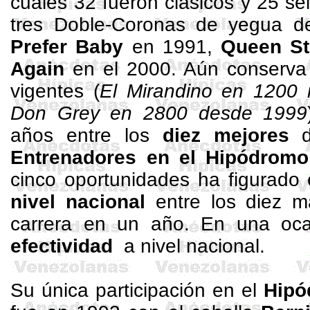
cuales 32 fueron clásicos y 25 se
tres Doble-Coronas de yegua 
Prefer
Baby
en 1991,
Queen
St
Again
en el 2000. Aún conserva 
vigentes (
El Mirandino en
1200 
Don Grey en 2800 desde 1999
años entre los
diez mejores
d
Entrenadores en el Hipódromo
cinco oportunidades ha figurado
nivel nacional
entre los diez m
carrera en un año. En una oc
efectividad
a nivel nacional.
Su única participación en el
Hipó