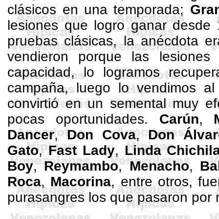
clásicos en una temporada;
Gra
lesiones que logro ganar desde
pruebas clásicas, la anécdota er
vendieron porque las lesione
capacidad, lo logramos recupe
campaña, luego lo vendimos a
convirtió en un semental muy ef
pocas oportunidades.
Carún
,
Dancer
,
Don
Cova
,
Don Álvar
Gato
,
Fast Lady
,
Linda
Chichil
Boy
,
Reymambo
,
Menacho
,
Ba
Roca
,
Macorina
, entre otros, f
purasangres los que pasaron por