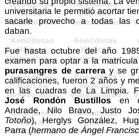
creando su propio sistema. La ve
universitaria le permitió acortar t
sacarle provecho a todas las 
daban.
Fue hasta octubre del año 198
examen para optar a la matrícu
purasangres de carrera
y se gr
calificaciones, fueron 2 años y 
en las cuadras de La Limpia. 
José Rondón Bustillos
en c
Andrade, Nilo Bravo, Justo J
Totoño
),
Herglys
González, Hugo
Parra (
hermano de Ángel Francisc