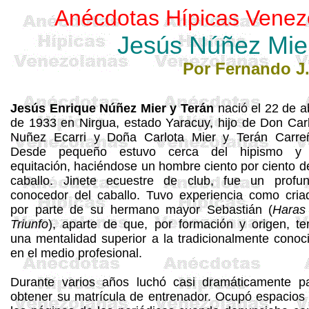
Anécdotas Hípicas Venez
Jesús Núñez Mier
Por Fernando J.
Jesús Enrique Núñez Mier y Terán
nació el 22 de ab
de 1933 en
Nirgua
, estado Yaracuy, hijo de Don Car
Nuñez
Ecarri
y Doña Carlota Mier y Terán Carre
Desde pequeño estuvo cerca del hipismo y 
equitación, haciéndose un hombre ciento por ciento d
caballo. Jinete ecuestre de club, fue un profu
conocedor del caballo. Tuvo experiencia como cria
por parte de su hermano mayor Sebastián (
Haras
Triunfo
), aparte de que, por formación y origen, te
una mentalidad superior a la tradicionalmente conoc
en el medio profesional.
Durante varios años luchó casi dramáticamente p
obtener su matrícula de entrenador. Ocupó espacios