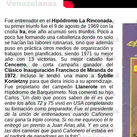
Fue entrenador en el
Hipódromo La Rinconada
,
su primer triunfo fue el 9 de agosto de 1969 con la
criolla
Ira
, ese año acumuló seis triunfos. Poco a
poco fue formando una caballeriza donde no solo
se hacían las labores rutinarias, sino que además
puso en práctica otros medios de organización y
trabajos bien planificados, siendo 1971 su mejor
año con 13 victorias. Su mejor caballo fue
Cencerro
, de corta campaña ganador del
Clásico Inauguración Francisco de Miranda de
1972
. Incluso le tendió una mano a
Sybille
Konietzny
para que diera inicio a su aprendizaje.
Fue propietario del campeón
Llanerote
en el
Hipódromo de
Barquisimeto. Nos comentó su hijo
Carlos "
Un
dato que pocos saben de él es que
entre los años 72 y 75 vivió en USA completando
su
formación
como preparador. Fue el presidente
de la unión de entrenadores cuando Cañonero
casi gana la triple corona. Si no me equivoco él le
entregó un premio a Juan Arias allá. Y en una o
las dos carreras que ganó Cañonero
el
estaba en
el
padock
de ganadores en la foto
"