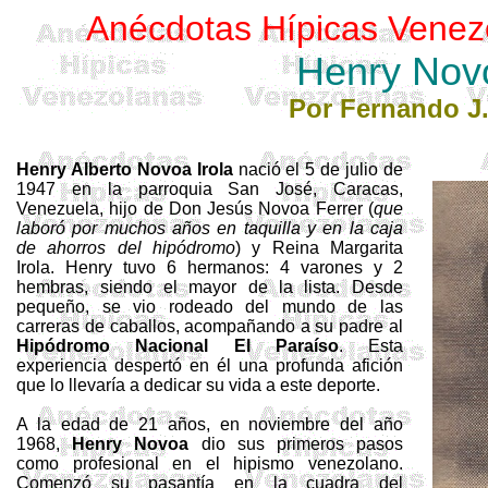
Anécdotas Hípicas Venez
Henry Nov
Por Fernando J.
Henry Alberto Novoa
Irola
nació el 5 de julio de
1947 en la parroquia San José, Caracas,
Venezuela, hijo de Don Jesús Novoa Ferrer (
que
laboró por muchos años en taquilla y en la caja
de ahorros del hipódromo
) y Reina Margarita
Irola
. Henry tuvo 6 hermanos: 4 varones y 2
hembras, siendo el mayor de la lista. Desde
pequeño, se vio rodeado del mundo de las
carreras de caballos, acompañando a su padre al
Hipódromo Nacional El Paraíso
. Esta
experiencia despertó en él una profunda afición
que lo llevaría a dedicar su vida a este deporte.
A la edad de 21 años, en noviembre del año
1968,
Henry Novoa
dio sus primeros pasos
como profesional en el hipismo venezolano.
Comenzó su pasantía en la cuadra del