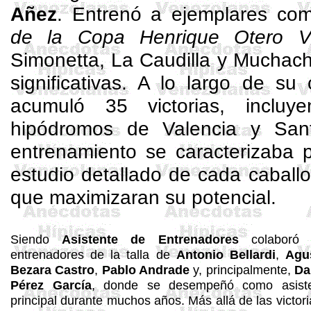
Añez
. Entrenó a ejemplares c
de la Copa Henrique Otero Vi
Simonetta
, La
Caudilla
y Muchacho
significativas. A lo largo de su
acumuló 35 victorias, incluy
hipódromos de Valencia y Sant
entrenamiento se caracterizaba p
estudio detallado de cada caball
que maximizaran su potencial.
Siendo
A
sistente de Entrenadores
colaboró 
entrenadores de la talla de
Antonio
Bellardi
,
Agu
Bezara
Castro
,
Pablo Andrade
y, principalmente,
Da
Pérez García
, donde se desempeñó como asist
principal durante muchos años. Más allá de las victori