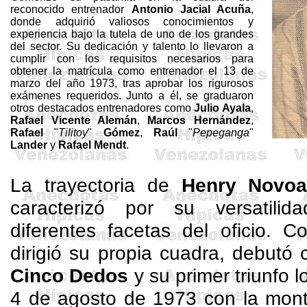
reconocido entrenador
Antonio
Jacial
Acuña
,
donde adquirió valiosos conocimientos y
experiencia bajo la tutela de uno de los grandes
del sector. Su dedicación y talento lo llevaron a
cumplir con los requisitos necesarios para
obtener la matrícula como entrenador el 13 de
marzo del año 1973, tras aprobar los rigurosos
exámenes requeridos. Junto a él, se graduaron
otros destacados entrenadores como
Julio Ayala
,
Rafael Vicente Alemán
,
Marcos Hernández
,
Rafael
"
Tilitoy
"
Gómez
,
Raúl
"
Pepeganga
"
Lander
y
Rafael
Mendt
.
La trayectoria de
Henry Novo
caracterizó por su versatili
diferentes facetas del oficio.
d
irigió su propia cuadra, debutó
Cinco Dedos
y su primer triunfo 
4 de agosto de 1973 con la mon