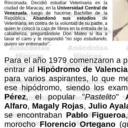
Rinconada. Decidió estudiar Veterinaria en
la
ciudad
de Maracay, en
la
Universidad Central
de
Venezuela
, luego de hacerse Bachiller de
la
República.
Abandonó sus estudios
de
Veterinaria, en contra de la voluntad de su padre, a
quien le colocó la caja de libros en la entrada de la
caballeriza, preguntándole Don Mateo si iba a
lavar el carro y le respondió “
no sigo estudiando,
quiero ser entrenador
”.
Para el año 1979 comenzaron a pe
entrar al
Hipódromo de Valencia
para varios aspirantes, lo que m
ese hipódromo, siendo los exa
Pérez
, el popular "
Pastelito
"
Alfaro
,
Magaly Rojas
,
Julio Ayal
se encon­traban
Pablo Figueroa
morocho
Florencio
Ortega­n
o
(
q