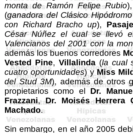
monta de Ramón Felipe Rubio
)
(
ganadora del Clásico Hipódromo
con Richard Bracho up
),
Pasaje
César Núñez el cual se llevó el
Valencianos del 2001 con la mo
además los buenos corredores
M
Vested
Pine
,
Villalinda
(
la cual
cuatro oportunidades
) y
Miss Mil
del
Stud
3M
), además de otros 
propietarios como el
Dr.
Manue
Frazzani
,
Dr. Moisés Herrera
Machado
.
Sin embargo, en el año 2005 deb