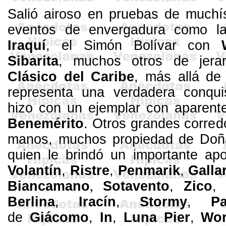
Salió airoso en pruebas de muchí
eventos de envergadura como
l
Iraquí
, el Simón Bolívar con
Sibarita
, muchos otros de jerar
Clásico del Caribe
, más allá de 
representa una verdadera conqu
hizo con un ejemplar con aparen
Benemérito
. Otros grandes corred
manos, muchos propiedad de Do
quien le brindó un importante a
Volantín
,
Ristre
,
Penmarik
,
Galla
Biancamano
,
Sotavento
,
Zico
Berlina
,
Iracín
,
Stormy
,
Par
de
Giácomo
,
In
,
Luna
Pier
,
Wor