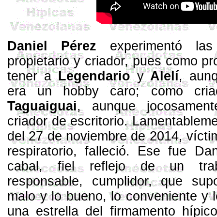
Daniel Pérez
experimentó las
propietario y criador, pues como pr
tener a
Legendario
y
Alelí
, aun
era un hobby caro; como cria
Taguaiguai
, aunque jocosament
criador de escritorio. Lamentablem
del 27 de noviembre de 2014, vícti
respiratorio, falleció.
Ese fue Dan
cabal, fiel reflejo de un trab
responsable, cumplidor, que supo
malo y lo bueno, lo conveniente y l
una estrella del firmamento hípic