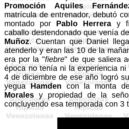
Promoción Aquiles Fernán
matrícula de entrenador,
debutó co
montado por
Pablo Herrera
y fi
caballo
destendonado
que venía de
Muñoz
. Cuentan que Daniel lle
atenderlo y eran las 10 de la maña
era por la "
fiebre
" de que saliera 
época no tenía ni la experiencia ni
4 de diciembre de ese año logró su 
yegua
Hamden
con la monta d
Morales
y propiedad de la señ
concluyendo esa temporada con 3 t