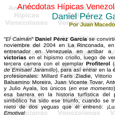
Anécdotas Hípicas Venezol
Daniel Pérez G
Por Juan
Macedo
"
El Caimán
"
Daniel
Pérez García
se convirt
noviembre del 2004 en
La Rinconada
, en
entrenador en Venezuela en arribar 
victorias
en el hipismo criollo, luego de ve
tercera carrera con el ejemplar
Profiterol
(
de
Emisael
Jaramillo
), para así entrar en la
é
profesionales:
Millard
Faris
Ziadie
, Vittorio
Balsamino
Moreira, Juan Vicente Tovar, An
y Julio Ayala, los únicos (
en ese momento
esa barrera en la historia
turfística
del p
simbólico ha sido ese triunfo, cuando se t
nieto de dos yeguas que él entrenó: ¡
L
Emotiva
!