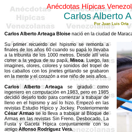
Anécdotas Hípicas Venezol
Carlos Alberto 
Por Juan Luis Orta
Carlos Alberto Arteaga
Bloise
nació en la ciudad de Maracai
Su primer recuerdo del hipismo se remonta a
finales de los años 60 cuando su papá lo llevaba
a la tribunita de los 1000 metros. Desde allí veía
correr a la yegua de su papá,
Misoa
. Luego, las
imagines, olores, colores y sonidos del tropel de
los caballos con los jinetes gritando se grabaron
en la mente y el corazón a ese niño de seis años.
Carlos Alberto Arteaga
se graduó como
ingeniero en computación en 1983, pero en 1985
decidió dejarlo todo para comenzar a trabajar de
lleno en el hipismo y así lo hizo. Empezó en las
revistas Estudio Hípico y Jockey. Posteriormente
César
Armao
se lo lleva a trabajar al Bloque de
Armas en las revistas Sin Freno, Desbocado, La
Fusta y Gaceta Hípica conjuntamente con su
amigo
Alfonso Rodríguez Vera
.