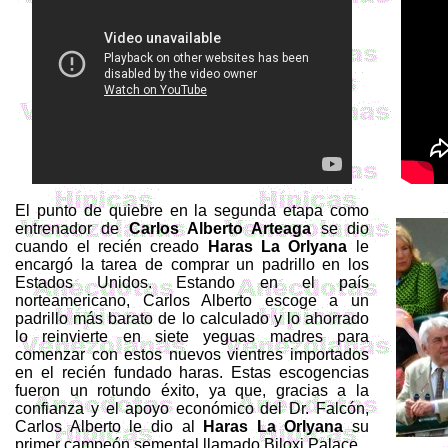
El punto de quiebre en la segunda etapa como
entrenador de
Carlos Alberto Arteaga
se dio
cuando el recién creado
Haras La
Orlyana
le
encargó la tarea de comprar un padrillo en los
Estados Unidos. Estando en el país
norteamericano, Carlos Alberto escoge a un
padrillo más barato de lo calculado y lo ahorrado
lo reinvierte en siete yeguas madres para
comenzar con estos nuevos vientres importados
en el recién fundado haras. Estas escogencias
fueron un rotundo éxito, ya que, gracias a la
confianza y el apoyo económico del Dr. Falcón,
Carlos Alberto le dio al
Haras La
Orlyana
su
primer campeón semental llamado
Biloxi
Palace.