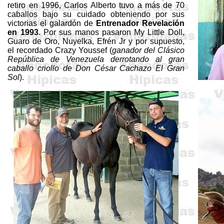
retiro en 1996, Carlos Alberto tuvo a más de 70
caballos bajo su cuidado obteniendo por sus
victorias el galardón de
Entrenador Revelación
en 1993
. Por sus manos pasaron
My
Little
Doll
,
Guaro de Oro,
Nuyelka
, Efrén
Jr
y por supuesto,
el recordado
Crazy
Youssef
(
ganador del Clásico
República de Venezuela derrotando al gran
caballo criollo de Don César Cachazo El Gran
Sol
).