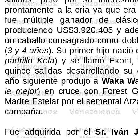
prontamente a la cría ya que era
fue múltiple ganador de clás
produciendo US$3.920.405 y ad
un caballo consagrado como dob
(
3 y 4 años
). Su primer hijo nació
padrillo
Kela
) y se llamó
Ekont
,
quince salidas desarrollando su
año siguiente produjo a
Waka
W
la mejor
) en cruce con
Forest
Gr
Madre Estelar por el semental
Arz
campaña.
Fue adquirida por el
Sr. Iván 