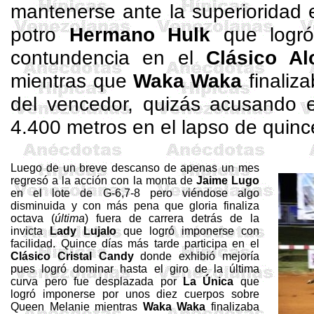
mantenerse ante la superioridad en
potro
Hermano
Hulk
que logró
contundencia en el
Clásico Al
mientras que
Waka
Waka
finaliz
del vencedor, quizás acusando e
4.400 metros en el lapso de quinc
Luego de un breve descanso de apenas un mes
regresó a la acción con la monta de
Jaime Lugo
en el lote de G-6,7-8 pero viéndose algo
disminuida y con más pena que gloria finaliza
octava (
última
) fuera de carrera detrás de la
invicta
Lady
Lujalo
que logró imponerse con
facilidad. Quince días más tarde participa en el
Clásico Cristal Candy
donde exhibió mejoría
pues logró dominar hasta el giro de la última
curva pero fue desplazada por
La Única
que
logró imponerse por unos diez cuerpos sobre
Queen Melanie mientras
Waka
Waka
finalizaba