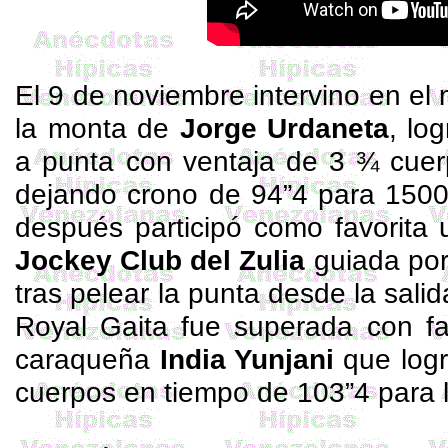
El 9 de noviembre intervino en e
la monta de
Jorge Urdaneta
, lo
a punta con ventaja de 3 ¾ cue
dejando crono de 94”4 para 150
después participó como favorita
Jockey Club del Zulia
guiada po
tras pelear la punta desde la sali
Royal Gaita fue superada con fac
caraqueña
India
Yunjani
que logr
cuerpos en tiempo de 103”4 para l