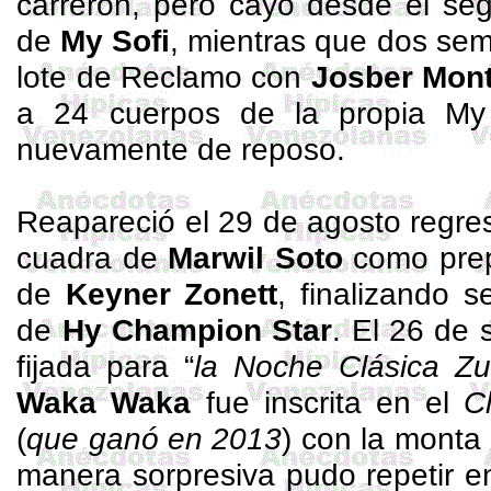
carrerón, pero cayó desde el se
de
My
Sofi
, mientras que dos sem
lote de Reclamo con
Josber
Mont
a 24 cuerpos de la propia
My
nuevamente de reposo.
Reapareció el 29 de agosto regr
cuadra de
Marwil
Soto
como prep
de
Keyner
Zonett
, finalizando 
de
Hy
Champion
Star
. El 26 de 
fijada para “
la Noche Clásica Zu
Waka
Waka
fue inscrita en el
C
(
que ganó en 2013
) con la monta
manera sorpresiva pudo repetir e