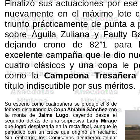
Finalizó sus actuaciones por ese
nuevamente en el máximo lote 
triunfo prácticamente de punta a
sobre Águila Zuliana y
Faulty
B
dejando crono de 82”1 para 
excelente campaña que le dio nue
cuatro clásicos y una copa le p
como la
Campeona Tresañera 
título indiscutible por sus méritos.
Su estreno como
cuatroañera
se produjo el 8 de
febrero disputando la
Copa Amable Sánchez
con
la monta de
Jaime Lugo
, cayendo desde el
segundo detrás de una sorpresiva
Lady
Mirage
que logró desplazarla en la recta final, aunque le
perjudicó con un cruce que originó un reclamo.
Sin embargo, los Comisarios decidieron anular