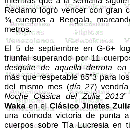
mientras que a la semana siguien
Reclamo logró vencer con gran 
¾ cuerpos a Bengala, marcand
metros.
El 5 de septiembre en G-6+ lo
triunfal superando por 11 cuerp
desquite de aquella derrota en
más que respetable 85”3 para los
del mismo mes (
día 27
) vendría
Noche Clásica del Zulia 2013
”
Waka
en el
Clásico Jinetes Zul
una cómoda victoria de punta 
cuerpos sobre Tía
Lucresia
en ti