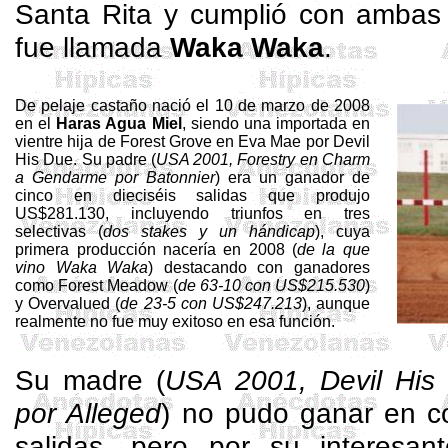
Santa Rita y cumplió con ambas 
fue llamada
Waka
Waka
.
De pelaje castaño nació el 10 de marzo de 2008
en el
Haras Agua Miel
, siendo una importada en
vientre hija de
Forest
Grove en Eva
Mae
por
Devil
His
Due
. Su padre (
USA 2001,
Forestry
en
Charm
a Gendarme por
Batonnier
) era un ganador de
cinco en dieciséis salidas que produjo
US$281.130, incluyendo triunfos en tres
selectivas (
dos
stakes
y un hándicap
), cuya
primera producción nacería en 2008 (
de la que
vino Waka Waka
) destacando con ganadores
como
Forest
Meadow
(
de 63-10 con US$215.530
)
y
Overvalued
(
de 23-5 con US$247.213
), aunque
realmente no fue muy exitoso en esa función.
Su madre (
USA 2001,
Devil
His
por
Alleged
) no pudo ganar en c
salidas, pero por su interesant