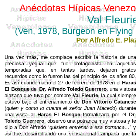
Anécdotas Hípicas Venezo
Val
Fleuri
(
Ven
, 1978,
Burgeon
en
Flying
Por Alfredo E. Pla
Una vez más, me complace escribir la historia de una
preciosa yegua que fue protagonista en aquellas
temporadas que, en tantas tardes, dejaron gratos
recuerdos como lo fueron las del principio de los años 80.
Es así cuando nació el 27 de febrero de 1978 en el
Haras
El Bosque
del
Dr.
Alfredo Toledo Guerrero
,
una vistosa
alazana que tuvo por nombre
Val
Fleurie
, la cual siempre
estuvo bajo el entrenamiento de
Don Vittorio
Catanese
(
quien y como lo cuenta el señor Juan Macedo
) d
urante
una visita al
Haras El Bosque
formalizada por el
Dr.
Toledo Guerrero
, observó una potranca muy vistosa y le
dijo a Don Alfredo “
quisiera entrenar a esa potranca…
” y
así fue, desarrollando una sensacional campaña que la