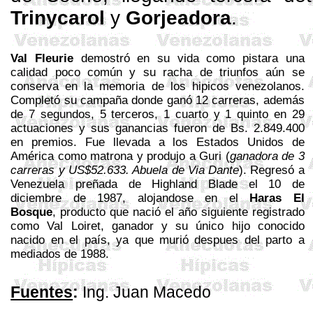
Trinycarol
y
Gorjeadora
.
Val Fleurie
demostró en su vida como pistara una
calidad poco común y su racha de triunfos aún se
conserva en la memoria de los hipicos venezolanos.
C
ompletó su campaña donde ganó 12 carreras, además
de 7 segundos, 5 terceros, 1 cuarto y 1 quinto en 29
actuaciones y sus ganancias fueron de Bs. 2.849.400
en premios. Fue llevada a los Estados Unidos de
América como matrona y produjo a
Guri
(
ganadora de 3
carreras y US$52.633. Abuela de
Via
Dante
). Regresó a
Venezuela preñada de
Highland
Blade
el 10 de
diciembre de 1987, alojandose en el
Haras El
Bosque
, producto que nació el año siguiente registrado
como
Val
Loiret
, ganador y su único hijo conocido
nacido en el país, ya que murió despues del parto a
mediados de 1988.
Fuentes
:
Ing. Juan Macedo