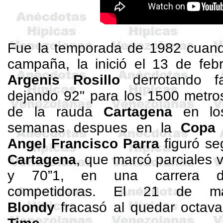
Fue la temporada de 1982 cuando
campaña, la inició el 13 de feb
Argenis Rosillo
derrotando f
dejando 92" para los 1500 metros
de la rauda
Cartagena
en l
semanas despues
en
la
Copa
Angel Francisco Parra
figuró s
Cartagena
, que marcó parciales v
y 70”1, en una carrera d
competidoras. El 21 de
Blondy
fracasó al quedar octav