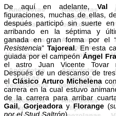
De aquí en adelante,
Val
figuraciones, muchas de ellas, d
después participó sin suerte e
arribando en la séptima y últi
ganada en gran forma por el 
Resistencia
”
Tajoreal
. En esta c
guiada por el campeón
Ángel Fr
el astro Juan Vicente Tovar
Después de un descanso de tres
el
Clásico
Arturo Michelena
co
carrera en la cual estuvo animan
de la carrera para arribar cuar
Gail
,
Gorjeadora
y
Florange
(
s
por el
Stud
Saltrón
).