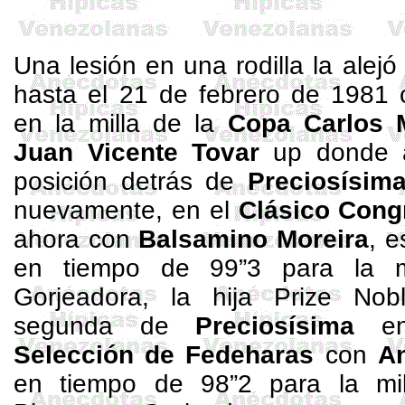
.
Una lesión en una rodilla la alejó
hasta el 21 de febrero de 1981 
en la milla de
la
Copa
Carlos 
Juan Vicente Tovar
up donde a
posición detrás de
Preciosísim
nuevamente, en el
Clásico
Cong
ahora con
Balsamino Moreira
, e
en tiempo de 99”3 para la m
Gorjeadora, la hija
Prize
Nobl
segunda de
Preciosísima
e
Selección de
Fedeharas
con
An
en tiempo de 98”2 para la mil