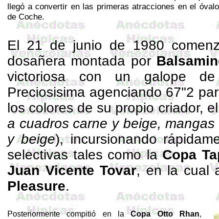
llegó a convertir en las primeras atracciones en el óvalo
de Coche.
El 21 de junio de 1980 come
dosañera
montada por
Balsamin
victoriosa con un galope d
Preciosisima agenciando 67"2 par
los colores de su propio criador, e
a cuadros carne y beige, mangas 
y beige
), incursionando rápidam
selectivas tales como
la
Copa
Ta
Juan Vicente Tovar
, en la cual
Pleasure
.
Posteriormente compitió en
la
Copa
Otto
Rhan
,