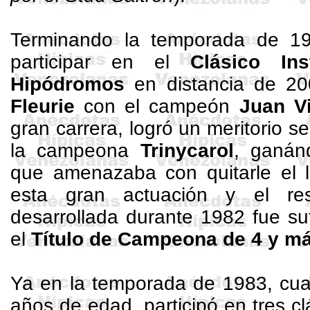
Terminando la temporada de 198
participar en el
Clásico
In
Hipódromos
en distancia de
20
Fleurie
con el campeón
Juan V
gran carrera, logró un meritorio s
la campeona
Trinycarol
, ganá
que amenazaba con quitarle el l
esta gran actuación y el r
desarrollada durante 1982 fue suf
el
Título de Campeona de 4 y m
Ya en la temporada de 1983, cua
años de edad, participó en tres cl