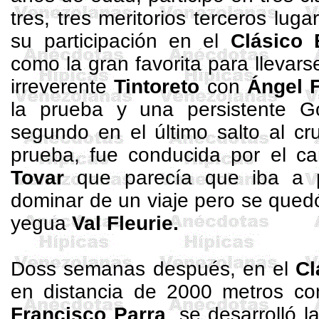
tres, tres meritorios terceros l
su participación en el
Clásico
como la gran favorita para llevars
irreverente
Tintoreto
con
Ángel 
la prueba y una persistente G
segundo en el último salto al cr
prueba, fue conducida por el 
Tovar
que parecía que iba a p
dominar de un viaje pero se quedó
yegua
Val
Fleurie
.
Doss semanas después, en el
Cl
en distancia de
2000 metros
co
Francisco Parra
, se desarrolló 