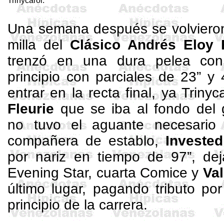
Trinycarol
.
Una semana después se volvieron 
milla del
Clásico
Andrés Eloy 
trenzó en una dura pelea c
principio con parciales de
23”
y 4
entrar en la recta final, ya
Trinyc
Fleurie
que se iba al fondo del
no tuvo el aguante necesario
compañera de establo,
Invested
por nariz en tiempo de
97”
, de
Evening
Star
, cuarta
Comice
y
Val
último lugar, pagando tributo po
principio de la carrera.