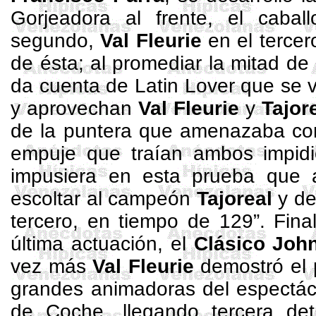
Gorjeadora al frente, el caba
segundo,
Val
Fleurie
en el tercer
de ésta; al promediar la mitad de 
da cuenta de
Latin
Lover
que se v
y aprovechan
Val
Fleurie
y
Tajor
de la puntera que amenazaba con
empuje que traían ambos impid
impusiera en esta prueba que 
escoltar al campeón
Tajoreal
y de
tercero, en tiempo de
129”
.
Fina
última actuación, el
Clásico
Joh
vez más
Val
Fleurie
demostró el 
grandes animadoras del espectácu
de Coche, llegando tercera de