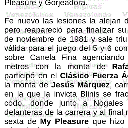
Pleasure
y Gorjeadora.
Fe nuevo las lesiones la alejan 
pero reapareció para finalizar s
de noviembre de 1981 y sale triu
válida para el juego del 5 y 6 co
sobre Canela Fina agenciando
metros con la monta de
Raf
participó en el
Clásico
Fuerza
Á
la monta de
Jesús Márquez
, car
en la que la invicta
Blinis
se frac
codo, donde junto a Nogales 
delanteras de la carrera y al final
sexta de
My
Pleasure
que hizo 