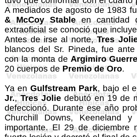
tuvo que conformar con el cuarto
A mediados de agosto de 1983 fu
& McCoy
Stable
en cantidad 
extraoficial se conoció que inclu
Antes de irse al norte,
Tres Joli
blancos del Sr. Pineda, fue ant
con la monta de
Argimiro Guerr
20 cuerpos de
Premio de Oro
.
Ya en
Gulfstream
Park
, bajo el
Jr.
,
Tres Jolie
debutó en 19 de 
defeccionó. Durante ese año pro
Churchill
Downs
,
Keeneland
importante. El 29 de diciembre 