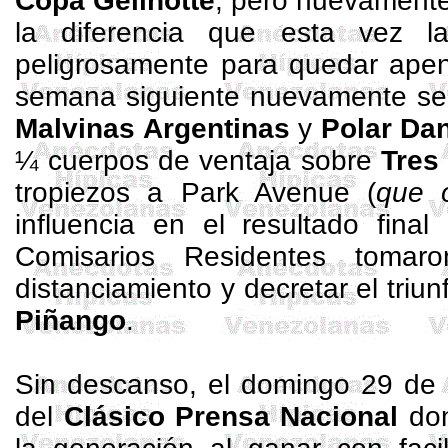
Copa
Gelinotte
, pero nuevament
la diferencia que esta vez 
peligrosamente para quedar ap
semana siguiente nuevamente se
Malvinas
Argentinas
y
Polar Da
¼ cuerpos de ventaja sobre
Tres
tropiezos a Park Avenue (
que o
influencia en el resultado fina
Comisarios Residentes tomar
distanciamiento y decretar el triun
Piñango
.
Sin descanso, el domingo 29 de m
del
Clásico
Prensa Nacional
do