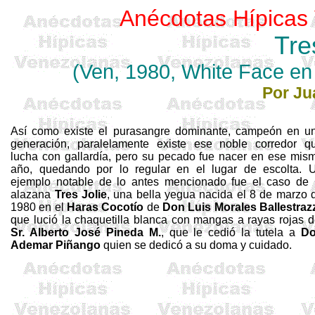
Anécdotas Hípicas
Tre
(Ven, 1980, White
Face
en 
Por J
Así como existe el purasangre dominante, campeón en u
generación, paralelamente existe ese noble corredor q
lucha con gallardía, pero su pecado fue nacer en ese mis
año, quedando por lo regular en el lugar de escolta. 
ejemplo notable de lo antes mencionado fue el caso de
alazana
Tres Jolie
, una bella yegua nacida el 8 de marzo 
1980 en el
Haras
Cocotío
de
Don Luis Morales
Ballestraz
que lució la chaquetilla blanca con mangas a rayas rojas d
Sr. Alberto José Pineda M.
, que le cedió la tutela a
D
Ademar
Piñango
quien se dedicó a su doma y cuidado.