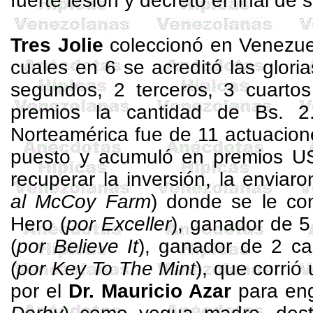
fuerte lesión y decretó el final de 
Tres Jolie
coleccionó en Venezuel
cuales en 6 se acreditó las glori
segundos, 2 terceros, 3 cuarto
premios la cantidad de Bs. 
Norteamérica fue de 11 actuacione
puesto y acumuló en premios US
recuperar la inversión, la enviaro
al McCoy
Farm
) donde se le co
Hero
(
por
Exceller
), ganador de 
(
por
Believe
It
), ganador de 2 c
(
por
Key
To
The
Mint
), que corrió
por el
Dr.
Mauricio Azar
para engr