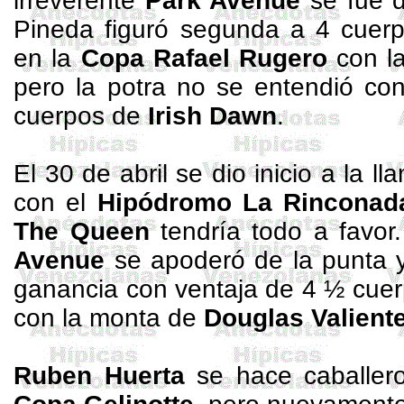
irreverente
Park
Avenue
se fue d
Pineda figuró segunda a 4 cuerp
en
la
Copa Rafael
Rugero
con l
pero la potra no se entendió con
cuerpos de
Irish
Dawn
.
El 30 de abril se dio inicio a
la l
con el
Hipódromo
La Rinconad
The
Queen
tendría todo a favor
Avenue
se apoderó de la punta y
ganancia con ventaja de 4 ½ cue
con la monta de
Douglas Valient
Ruben
Huerta
se hace caballer