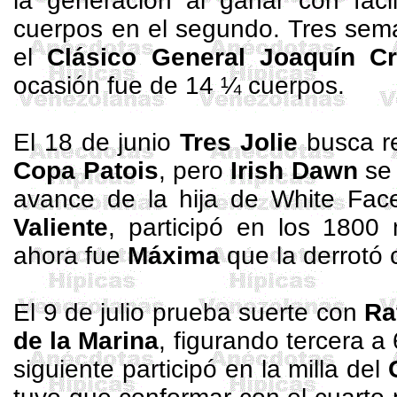
la generación al ganar con fac
cuerpos en el segundo. Tres seman
el
Clásico General Joaquín C
ocasión fue de 14 ¼ cuerpos.
El 18 de junio
Tres Jolie
busca re
Copa
Patois
, pero
Irish
Dawn
se 
avance de la hija de White
Fac
Valiente
, participó en los
1800 
ahora fue
Máxima
que la derrotó 
El 9 de julio prueba suerte con
Ra
de
la
Marina
, figurando tercera 
siguiente participó en la milla del