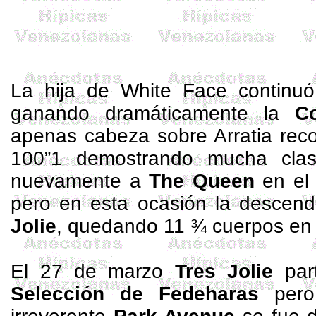
La hija de White
Face
continuó 
ganando dramáticamente
la
C
apenas cabeza sobre Arratia recor
100”1 demostrando mucha cla
nuevamente a
The
Queen
en e
pero en esta ocasión la descend
Jolie
, quedando 11 ¾ cuerpos en 
El 27 de marzo
Tres Jolie
part
Selección de
Fedeharas
pero 