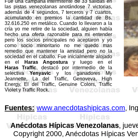
Fue una campaña intermitente de 33 salidas en
las pistas venezolanas anotándose 7 victorias,
además de 4 segundos, 7 terceros y 7 cuartos,
acumulando en premios la cantidad de Bs.
32.616.250 en metálico. Cuando lo llevaron a la
cría yo me retire de la sociedad, alguien había
hecho una oferta razonable para mi entender
pero los socios principales no aceptaron y yo
como socio minoritario no me quedo mas
remedio que mantener la amistad pero no la
sociedad en el caballo. Fue inicialmente alojado
en el
Haras Angostura
y luego en el
Haras
Traffic
, destacó por intermedio de la
selectiva
Yenyavic
y los ganadores My
Jeannette, La del
Traffic
, Genoveva,
High
Energy
, El del Traffic,
Genuine
Colors
,
Traffic
Violet
y Traffic Rock.
www.anecdotashipicas.com
, I
Fuentes:
Anécdotas Hípicas Venezolanas
, jue
Copyright 2000, Anécdotas Hípicas V