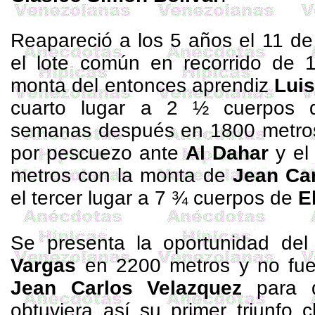
Reapareció a los 5 años el 11 de
el lote común en recorrido de
monta del entonces aprendiz
Luis
cuarto lugar a 2 ½ cuerpos
semanas después en
1800 metro
por pescuezo ante
Al
Dahar
y el
metros
con la monta de
Jean Car
el tercer lugar a 7 ¾ cuerpos de
E
Se presenta la oportunidad de
Vargas
en
2200 metros
y no fue
Jean Carlos Velazquez
para
obtuviera así su primer triunfo 