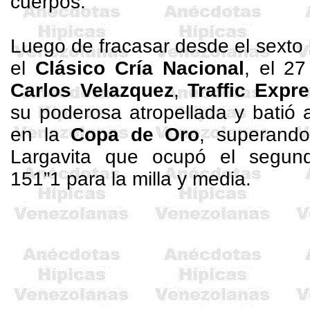
cuerpos.
Luego de fracasar desde el sexto
el
Clásico Cría Nacional
, el 2
Carlos Velazquez
,
Traffic
Expr
su poderosa atropellada y batió a
en
la
Copa
de Oro
, superand
Largavita
que ocupó el segundo
151”1 para la milla y media.