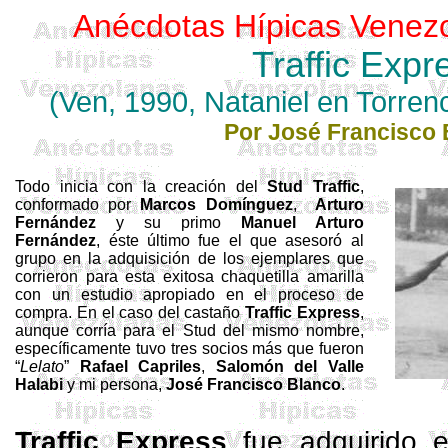
Anécdotas Hípicas Venez
Traffic Expr
(Ven, 1990, Nataniel en
Torren
Por José Francisco 
Todo inicia con la creación del
Stud
Traffic
,
conformado por
Marcos
Domínguez
,
Arturo
Fernández
y su primo
Manuel Arturo
Fernández
, éste último fue el que asesoró al
grupo en la adquisición de los ejemplares que
corrieron para esta exitosa chaquetilla amarilla
con un estudio apropiado en el proceso de
compra. En el caso del castaño
Traffic
Express
,
aunque corría para el
Stud
del mismo nombre,
específicamente tuvo tres socios más que fueron
“
Lelato
”
Rafael Capriles
,
Salomón del Valle
Halabi
y mi persona,
José
Francisco Blanco
.
Traffic
Express
fue adquirido e