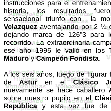
instrucciones para el entrenamie
historia, los resultados fuer
sensacional triunfo con
la m
Velazquez
aventajando por 2 ¼ 
dejando marca de 126”3 para l
recorrido. La extraordinaria cam
ese año 1995 le valió en los
Maduro
y
Campeón Fondista
.
A los seis años, luego de figurar
de
Astur
en el
Clásico
J
nuevamente se hace caballero
sobre nuestro pupilo en el
Clás
República
y esta vez fue de m