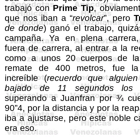
trabajó con
Prime
Tip
, obviamen
que nos iban a “
revolcar
”, pero
T
de donde
) ganó el trabajo, quiz
campaña. Ya en plena carrera,
fuera de carrera, al entrar a la re
como a unos 20 cuerpos de la
remate de
400 metros
, fue la
increíble (
recuerdo que alguie
bajado de 11 segundos lo
superando a
Juanfran
por ¾ cue
90”4, por la distancia y por la re
iba a ajustarse, pero este noble c
era eso.