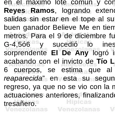
en el máximo lote común y co
Reyes Ramos
, logrando exten
salidas sin estar en el tope al s
buen ganador
Believe
Me en tiem
metros. Para el 9 de diciembre fue
G-4,5ó6 y sucedió lo ine
sorprendente
El De
Any
logró i
acabando con el invicto de
Tío
L
6 cuerpos, se estima que al 
reaparecida
” en esta su segun
regreso, ya que no se vio con la m
actuaciones anteriores, finaliza
tresañero
.