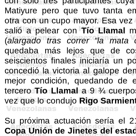
con solo tres participantes cuy
Matiyure pero que tuvo tanta e
otra con un cupo mayor. Esa vez 
salió a pelear con
Tío
Llamal
mi
(
alargado tras correr “la mata 
quedaba más lejos que de cos
seiscientos finales iniciaría un
concedió la victoria al galope d
mejor condición, quedando de e
tercero
Tío
Llamal
a 9 ¾ cuerpos
vez que lo condujo
Rigo
Sarmien
Su próxima actuación sería el 2
Copa Unión de Jinetes del est