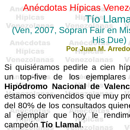
Anécdotas Hípicas Venez
Tío
Llama
(
Ven
, 2007,
Sopran
Fair
en
Mi
His Due)
Por Juan M. Arred
Si quisiéramos pedirle a cien hí
un top-
five
de los ejemplares
Hipódromo Nacional de Valenc
estamos convencidos que muy p
del 80% de los consultados quien
al ejemplar que hoy le rendimos
campeón
Tío
Llamal
.