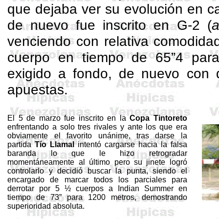
que dejaba ver su evolución en c
de nuevo fue inscrito en G-2 (
a
venciendo con relativa comodida
cuerpo en tiempo de 65”4 para
exigido a fondo, de nuevo con d
apuestas.
El 5 de marzo fue inscrito en la
Copa
Tintoreto
enfrentando a solo tres rivales y ante los que era
obviamente el favorito unánime, tras darse la
partida
Tío
Llamal
intentó cargarse hacia la falsa
baranda lo que le hizo retrogradar
momentáneamente al último pero su jinete logró
controlarlo y decidió buscar la punta, siendo el
encargado de marcar todos los parciales para
derrotar por 5 ½ cuerpos a
Indian
Summer
en
tiempo de 73” para 1200 metros, demostrando
superioridad absoluta.