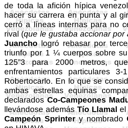
de toda la afición hípica venez
hacer su carrera en punta y al gir
cerró a líneas internas para no 
rival (
que le gustaba accionar por a
Juancho
logró rebasar por terce
triunfo por 1 ¼ cuerpos sobre su
125”3 para 2000 metros, qu
enfrentamientos particulares 3-
Robertocarlo
. En lo que se consid
ambas estrellas equinas compart
declarados
Co-Campeones Madu
llevándose además
Tío
Llamal
el 
Campeón
Sprinter
y nombrado