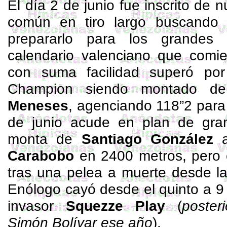
El día 2 de junio fue inscrito de 
común en tiro largo buscando 
prepararlo para los grandes 
calendario valenciano que com
con suma facilidad superó p
Champion
siendo montado d
Meneses
, agenciando 118”2 para
de junio acude en plan de gran
monta de
Santiago González
Carabobo
en 2400 metros, pero e
tras una pelea a muerte desde la
Enólogo cayó desde el quinto a 9
invasor
Squezze
Play
(
poster
Simón Bolívar ese año
).