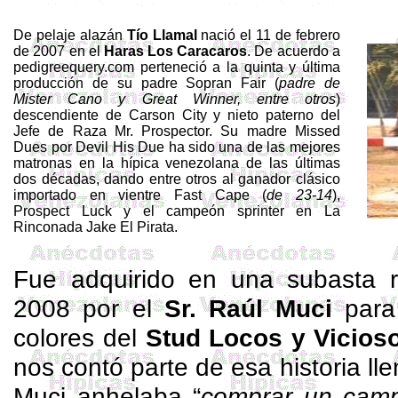
De pelaje alazán
Tío
Llamal
nació el 11 de febrero
de 2007 en el
Haras
Los
Caracaros
. De acuerdo a
pedigreequery.com perteneció a la quinta y última
producción de su padre
Sopran
Fair
(
padre de
Mister
Cano y Great
Winner
, entre otros
)
descendiente de Carson City y nieto paterno del
Jefe de Raza Mr.
Prospector
. Su madre
Missed
Dues
por
Devil
His
Due
ha sido una de las mejores
matronas en la hípica venezolana de las últimas
dos décadas, dando entre otros al ganador clásico
importado en vientre
Fast
Cape (
de 23-14
),
Prospect
Luck
y el campeón
sprinter
en La
Rinconada
Jake
El Pirata.
Fue adquirido en una subasta r
2008 por el
Sr. Raúl
Muci
para 
colores del
Stud
Locos y Vicios
nos contó parte de esa historia ll
Muci
anhelaba “
comprar un cam