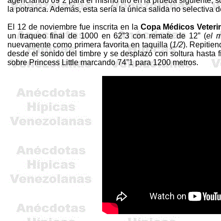
agenciando 69”2 para el mismo tiro en la prueba siguiente, s
la potranca. Además, esta sería la única salida no selectiva
El 12 de noviembre fue inscrita en la
Copa Médicos Veteri
un traqueo final de 1000 en 62”3 con remate de 12” (
el 
nuevamente como primera favorita en taquilla (
1/2
). Repitie
desde el sonido del timbre y se desplazó con soltura hasta fi
sobre
Princess
Little marcando 74”1 para 1200 metros.