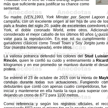
más que suficiente para justificar su chance como
semental.
Su madre (
VEN,1993, York
Minster
por
Secret
Lagoon
campaña, con un excelente origen al ser hija de uno de los
país a finales del siglo 20, padre de excelentes corredore
York, el doble coronado
World
, entre otros. Adiciona
considerado el mejor caballo de los últimos 60 años (
¿quizás
valor para la reproducción. En ese rol su cumplimiento
ganadores clásicos como
Tinsel
Town y Soy Jorgito junto
Star
(
nuestra homenajeada
), entre otros.
La valiosa potranca defendió los colores del
Stud Luisia
Rincón
, quien le confió su cuido y entrenamiento a
Ricard
kilogramos y en ese promedio se mantuvo durante el desarro
pistera.
Se estrenó el 23 de octubre de 2015 con la monta de
Mayk
condujo durante todas sus actuaciones. Fungiendo com
debutantes que contó con apenas cuatro competidoras, fue 
inicial y mantenerse en ella hasta la raya para superar c
dejando un crono de 67”2 para 1100 metros.
Como referencia y según los registros oficiales, el r