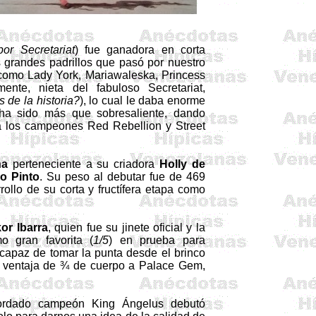
por
Secretariat
) fue ganadora en corta
 grandes padrillos que pasó por nuestro
s como Lady York,
Mariawaleska
,
Princess
lmente, nieta del fabuloso
Secretariat
,
 de la historia?
), lo cual le daba enorme
 ha sido más que sobresaliente, dando
 a los campeones Red
Rebellion
y Street
na
perteneciente a su criadora
Holly
de
o Pinto
. Su peso al debutar fue de 469
llo de su corta y fructífera etapa como
or
Ibarra
, quien fue su jinete oficial y la
o gran favorita (
1/5
) en prueba para
capaz de tomar la punta desde el brinco
on ventaja de ¾ de cuerpo a Palace
Gem
,
ecordado campeón King Ángelus debutó