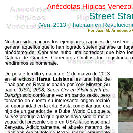
Anécdotas Hípicas Venezol
Street
Sta
(Ven, 2013,
Thabiaan
en Revoluciona
Por Juan M. Arredondo 
No han sido muchos los ejemplares capaces de sostener un
general aquellos que lo han logrado suelen ganarse un lugar
hipódromo del Cabriales hubo una corredora que hizo los
Galería de Grandes Corredores Criollos, fue registrada
rendiremos su homenaje.
De pelaje tordillo y nacida el 2 de marzo de 2013
en el exitoso
Haras Luisiana
, es una hija de
Thabiaan
en Revolucionaria por York
Minster
. Su
padre (
USA, 2008, Street
Cry
en
Alshadiyah
por
Danzig
) solo corrió una vez arribando sexto, pero
tomando en cuenta su interesante origen recibió
su oportunidad en la cría. Basta comentar que era
hijo de un ganador de la
Dubai
World
Cup que a
su vez produjo a la que quizás haya sido la mejor
yegua del presente siglo en USA: la sensacional
Zenyatta
. Adicionalmente, el abuelo materno de
Thabiaan
era el Jefe de Raza Danzig, argumento