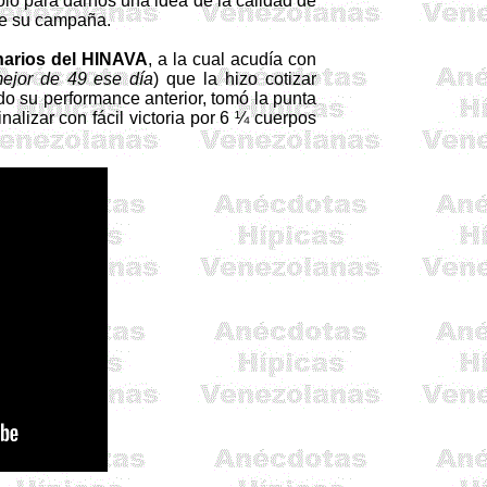
olo para darnos una idea de la calidad de
 de su campaña.
narios del HINAVA
, a la cual acudía con
mejor de 49 ese día
) que la hizo cotizar
ndo su performance anterior, tomó la punta
nalizar con fácil victoria por 6 ¼ cuerpos