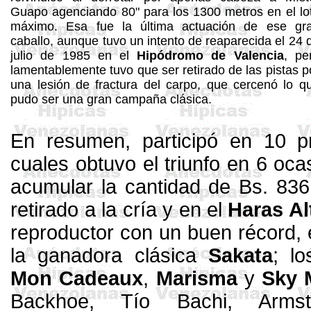
Guapo agenciando 80" para los 1300 metros en el lo
máximo. Esa fue la última actuación de ese gr
caballo, aunque tuvo un intento de reaparecida el 24 
julio de 1985 en el
Hipódromo de Valencia
, pe
lamentablemente tuvo que ser retirado de las pistas p
una lesión de fractura del carpo, que cercenó lo q
pudo ser una gran campaña clásica.
En resumen, participó en 10 p
cuales obtuvo el triunfo en 6 oca
acumular la cantidad de Bs. 83
retirado a la cría y en el
Haras Al
reproductor con un buen récord, 
la ganadora clásica
Sakata
; l
Mon
Cadeaux
,
Marisma
y
Sky
M
Backhoe
, Tío
Bachi
, Arms