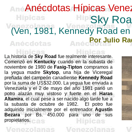
Anécdotas Hípicas Vene
Sky
Roa
(Ven, 1981, Kennedy Road e
Por Julio Ra
La historia de
Sky
Road
fue realmente interesante.
Comenzó en
Kentucky
cuando en la subasta de
noviembre de 1980 de
Fasig-Tipton
compramos a
la yegua madre
Skytop
, una hija de
Viceregal
preñada del campeón canadiense
Kennedy Road
por la suma de US$32.000. La yegua fue enviada a
Venezuela y el 2 de mayo del año 1981 parió un
potro alazán muy vistoso y fuerte en el
Haras
Altamira
, el cual pese a ser nacido algo tarde fue a
la subasta de octubre de 1982. El potro fue
adquirido inicialmente por el entrenador
Agustín
Bezara
por Bs. 450.000 para uno de sus
propietarios.