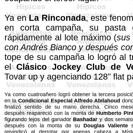
Ya en
La Rinconada
, este feno
en corta campaña, su pasta
rápidamente al lote máximo (
sus 
con Andrés
Bianco
y después con
tope de su campaña lo logró al t
el
Clásico Jockey Club de V
Tovar up y agenciando 128" flat p
Ya como
cuatroañero
logró obtener la tercera posici
en la
Condicional Especial Alfredo
Abilahoud
don
finalizó sentido de su mano derecha. Cinco mes
después reapareció con la monta de
Humberto Pin
figurando lejos del ganador
Bashadar
y dos seman
después con la monta de su
Douglas
Valiente
reivindicó al derrotar por apenas cabeza a Míst