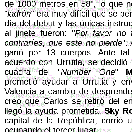
de
1000 metros
en 58", lo que n
"
ladrón
" era muy difícil que se per
día del debut y las únicas instru
al jinete fueron: "
Por favor no 
contraríes, que este no pierde
".
ganó por 13 cuerpos. Ante tal
acuerdo con Urrutia, se decidió 
cuadra del "
Number
One
"
M
prometió ayudar a Urrutia y env
Valencia a cambio de desprend
creo que Carlos se retiró del e
llegó la ayuda prometida.
Sky
R
capital de la República, corri
ocupando el tercer lugar.