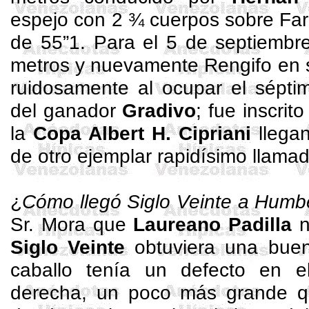
espejo con 2 ¾ cuerpos sobre Fa
de 55”1. Para el 5 de septiembr
metros y nuevamente Rengifo en 
ruidosamente al ocupar el sépti
del ganador
Gradivo
; fue inscri
la
Copa Albert H.
Cipriani
llegan
de otro ejemplar rapidísimo llama
¿
Cómo llegó Siglo Veinte a Humb
Sr. Mora que
Laureano Padilla
n
Siglo Veinte
obtuviera una bue
caballo tenía un defecto en 
derecha, un poco más grande qu