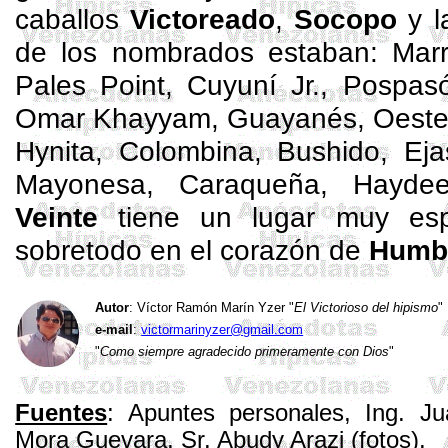
caballos
Victoreado
,
Socopo
y l
de los nombrados estaban:
Mar
Pales Point,
Cuyuní
Jr.,
Pospas
Omar
Khayyam
, Guayanés, Oeste
Hynita
, Colombina, Bushido,
Eja
Mayonesa, Caraqueña, Haydee
Veinte
tiene un lugar muy espe
sobretodo en el corazón de
Humb
Autor
: Víctor Ramón Marín
Yzer
"
El Victorioso del hipismo
"
e-mail
:
victormarinyzer@gmail.com
"
Como siempre agradecido primeramente con Dios
"
Fuentes
: Apuntes personales, Ing. J
Mora Guevara, Sr.
Abudy
Arazi
(fotos).