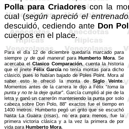
Polla para Criadores
con la mo
cual (
según apreció el entrenado
descuidó, cediendo ante
Don Po
cuerpos en el place.
Para el día 12 de diciembre quedaría marcado para
siempre ¡
y de qué manera
! para
Humberto Mora
. Se
acercaba el
Clasico Comparación
, cuenta la historia
que el jinete
Félix García
no tenía montas para dicho
clásico, pues lo habían bajado de
Poles
Point. Mora al
saber esto le ofreció la monta de
Siglo Veinte
.
Momentos antes de la carrera le dijo a Félix “
toma la
punta y no te la deje quitar
”. García cumplió al pie de la
letra y ganó un carrerón manteniendo la punta por solo
cabeza sobre Don Polo, 88” exactos fue el tiempo en
1400 metros. Humberto pegó un grito que se escuchó
hasta La Guaira (
risas
), no era para menos, fue la
primera victoria clásica y a la vez la primera de por
vida para
Humberto Mora
.