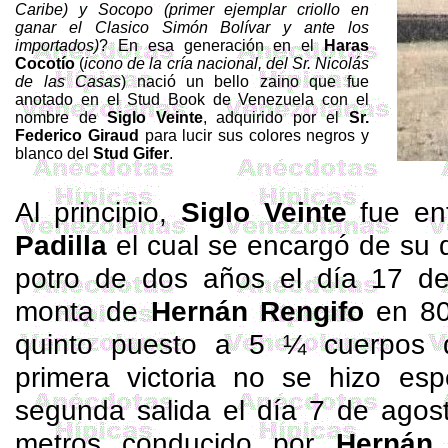
Caribe) y Socopo (primer ejemplar criollo en
ganar el Clasico Simón Bolívar y ante los
importados)
? En esa generación en el
Haras
Cocotío
(
icono de la cría nacional, del Sr. Nicolás
de las Casas
) nació un bello zaino que fue
anotado en el Stud Book de Venezuela con el
nombre de
Siglo Veinte
, adquirido por el
Sr.
Federico
Giraud
para lucir sus colores negros y
blanco del
Stud
Gifer
.
Al principio,
Siglo Veinte
fue
en
Padilla
el cual se encargó de su
potro de dos años el día 17 de
monta de
Hernán Rengifo
en 80
quinto puesto a 5 ¼ cuerpos 
primera victoria no se hizo esp
segunda salida el día 7 de agos
metros conducido por
Hernán 