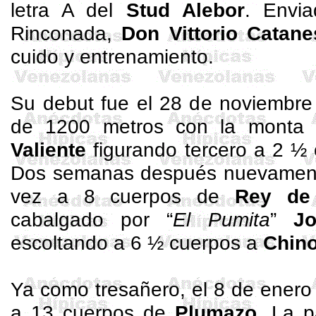
letra A del
Stud
Alebor
. Envi
Rinconada,
Don Vittorio
Catane
cuido y entrenamiento.
Su debut fue el 28 de noviembre
de 1200 metros con la monta 
Valiente
figurando tercero a 2 ½
Dos semanas después nuevamente 
vez a 8 cuerpos de
Rey de
cabalgado por “
El Pumita
”
J
escoltando a 6 ½ cuerpos a
Chino
Ya como
tresañero
, el 8 de enero
a 13 cuerpos de
Plumazo
. La p