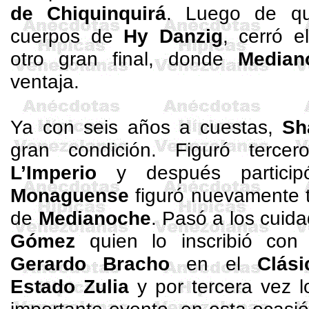
de Chiquinquirá
. Luego de q
cuerpos de
Hy
Danzig
, cerró e
otro gran final, donde
Median
ventaja.
Ya con seis años a cuestas,
Sh
gran condición. Figuró terc
L’Imperio
y después partic
Monaguense
figuró nuevamente 
de
Medianoche
. Pasó a los cuida
Gómez
quien lo inscribió co
Gerardo Bracho
en el
Clás
Estado Zulia
y por tercera vez l