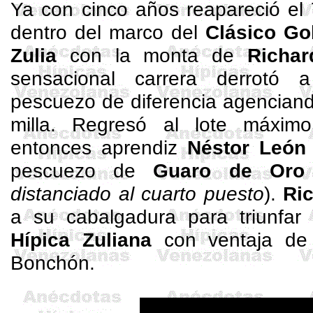
Ya con cinco años reapareció el
dentro del marco del
Clásico Go
Zulia
con la monta de
Richa
sensacional carrera derrotó
pescuezo de diferencia agenciand
milla. Regresó al lote máxim
entonces aprendiz
Néstor León
pescuezo de
Guaro de Oro
distanciado al cuarto puesto
).
Ri
a su cabalgadura para triunfa
Hípica Zuliana
con ventaja de 
Bonchón.