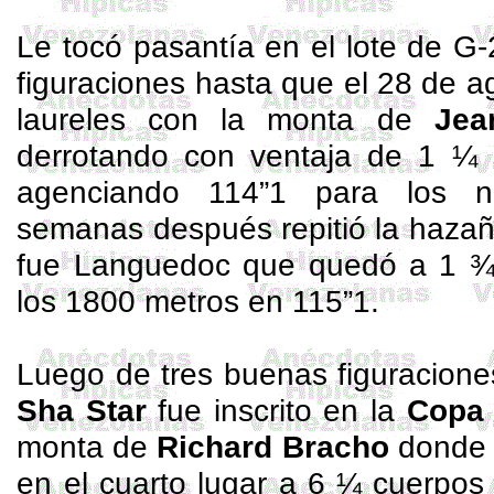
Le tocó pasantía en el lote de G
figuraciones hasta que el 28 de a
laureles con la monta de
Jea
derrotando con ventaja de 1 ¼
agenciando 114”1 para los nu
semanas después repitió la hazañ
fue
Languedoc
que quedó a 1 ¾ 
los 1800 metros en 115”1.
Luego de tres buenas figuracione
Sha
Star
fue inscrito en la
Copa 
monta de
Richard Bracho
donde 
en el cuarto lugar a 6 ¼ cuerpo