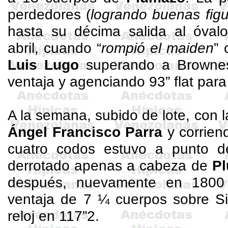
perdedores (
logrando buenas fig
hasta su décima salida al óval
abril, cuando “
rompió el
maiden
”
Luis Lugo
superando a
Browne
ventaja y agenciando 93” flat para
A la semana, subido de lote, con 
Ángel Francisco Parra
y corrien
cuatro codos estuvo a punto d
derrotado apenas a cabeza de
P
después, nuevamente en 1800 
ventaja de 7 ¼ cuerpos sobre
Si
reloj en 117”2.