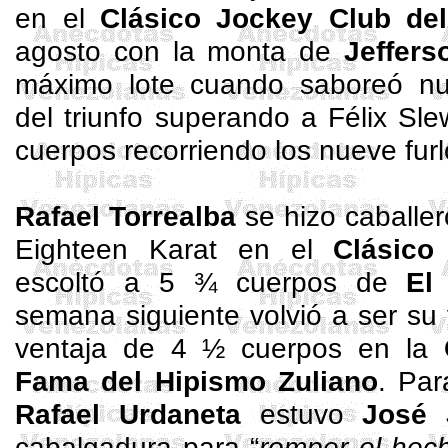
en el
Clásico Jockey Club del
agosto con la monta de
Jeffers
máximo lote cuando saboreó nu
del triunfo superando a Félix
Sle
cuerpos recorriendo los nueve fur
Rafael Torrealba
se hizo caballer
Eighteen
Karat
en el
Clásic
escoltó a 5 ¾ cuerpos de
El
semana siguiente volvió a ser su
ventaja de 4 ½ cuerpos en la
Fama del Hipismo Zuliano
. Pa
Rafael Urdaneta
estuvo
José 
cabalgadura para “
romper el hec