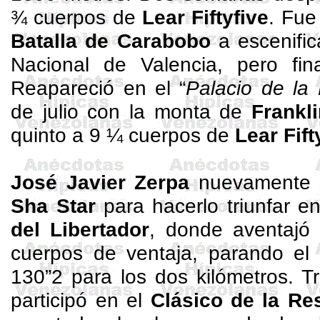
¾ cuerpos de
Lear
Fiftyfive
. Fue
Batalla de Carabobo
a escenific
Nacional de Valencia, pero fina
Reapareció en el “
Palacio de la
de julio con la monta de
Frankl
quinto a 9 ¼ cuerpos de
Lear
Fift
José Javier Zerpa
nuevamente s
Sha
Star
para hacerlo triunfar e
del Libertador
, donde aventaj
cuerpos de ventaja, parando el 
130”2 para los dos kilómetros. 
participó en el
Clásico de la Re