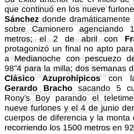
que continuó en los nueve furlon
Sánchez
donde dramáticamente s
sobre Camionero agenciando 1
metros; el 2 de abril con
Fr
protagonizó un final no apto par
a Medianoche con pescuezo de 
98”4 para la milla; dos semanas
d
Clásico
Azuprohípicos
con l
Gerardo Bracho
sacando 5 cu
Rony’s
Boy
parando el
teletime
nueve furlones y el 4 de junio de
cuerpos de diferencia y la monta
recorriendo los 1500 metros en 92