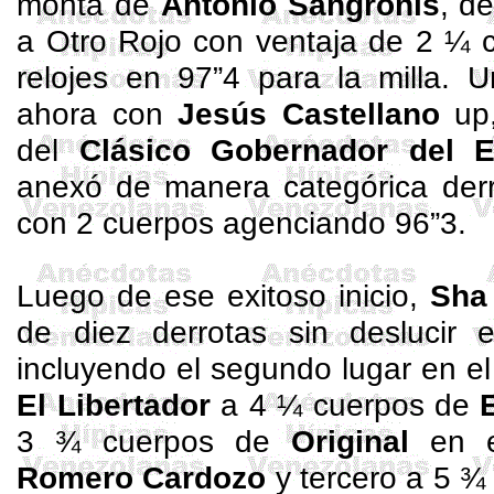
monta de
Antonio
Sangronis
, d
a Otro Rojo con ventaja de 2 ¼ 
relojes en 97”4 para la milla.
ahora con
Jesús Castellano
up,
del
Clásico Gobernador del E
anexó de manera categórica der
con 2 cuerpos agenciando 96”3.
Luego de ese exitoso inicio,
Sha
de diez derrotas sin deslucir 
incluyendo el segundo lugar en e
El Libertador
a 4 ¼ cuerpos de
3 ¾ cuerpos de
Original
en 
Romero Cardozo
y tercero a 5 ¾