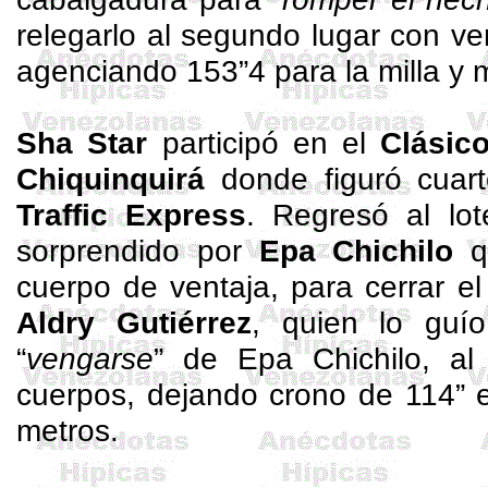
relegarlo al segundo lugar con v
agenciando 153”4 para la milla y 
Sha
Star
participó en el
Clásic
Chiquinquirá
donde figuró cuar
Traffic
Express
. Regresó al lo
sorprendido por
Epa
Chichilo
qu
cuerpo de ventaja, para cerrar e
Aldry
Gutiérrez
, quien lo guío
“
vengarse
” de
Epa
Chichilo, al
cuerpos, dejando crono de 114” 
metros.