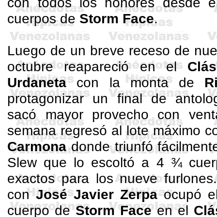
con todos los honores desde e
cuerpos de
Storm
Face
.
Luego de un breve receso de nue
octubre reapareció en el
Clá
Urdaneta
con la monta de
R
protagonizar un final de anto
sacó mayor provecho con vent
semana regresó al lote máximo c
Carmona
donde triunfó fácilment
Slew
que lo escoltó a 4 ¾ cuerp
exactos para los nueve furlones
con
José Javier Zerpa
ocupó el
cuerpo de
Storm
Face
en el
Clá