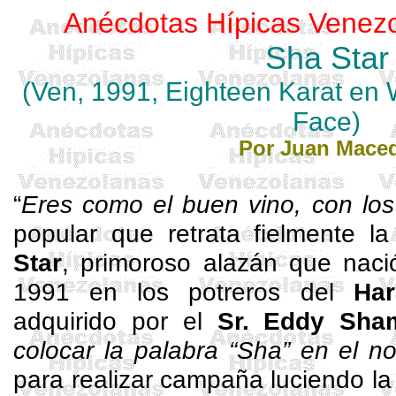
Anécdotas Hípicas Venezo
Sha
Star
(
Ven
, 1991, Eighteen Karat
en
W
Face)
Por Juan Mace
“
Eres como el buen vino, con lo
popular que retrata fielmente l
Star
, primoroso alazán que nac
1991 en los potreros del
Har
adquirido por el
Sr. Eddy
Sha
colocar la palabra “
Sha
” en el n
para realizar campaña luciendo la 