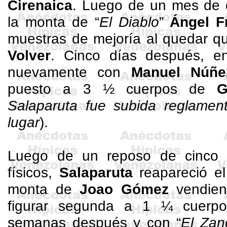
Cirenaica
. Luego de un mes de 
la monta de “
El Diablo
”
Ángel F
muestras de mejoría al quedar q
Volver
. Cinco días después, e
nuevamente con
Manuel Núñe
puesto a 3 ½ cuerpos de
G
Salaparuta
fue subida reglament
lugar
).
Luego de un reposo de cinco 
físicos,
Salaparuta
reapareció el
monta de
Joao Gómez
vendien
figurar segunda a 1 ¼ cuer
semanas después y con “
El Zan