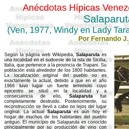
Anécdotas Hípicas Venez
Salaparut
(Ven, 1977,
Windy
en Lady Tar
Por Fernando J.
Según la página web Wikipedia,
Salaparuta
es
una localidad en el sudoeste de la isla de Sicilia,
Italia, que pertenece a la provincia de Trapani. Su
población está alrededor de los 1800 habitantes.
La localización original del pueblo no es
exactamente la actual, debido a que en el año
1968 tuvo lugar un fuerte terremoto cuyo
epicentro se situó en la localidad y a
consecuencia de ello,
Salaparuta
fue
completamente destruido. Posteriormente, su
reconstrucción se llevó a cabo no lejos del lugar
original. La actual
Salaparuta
es aún hoy el
hogar de muchos de los habitantes del pueblo
antiguo. El municipio de
Salaparuta
es conocido
principalmente por su producción de vino con