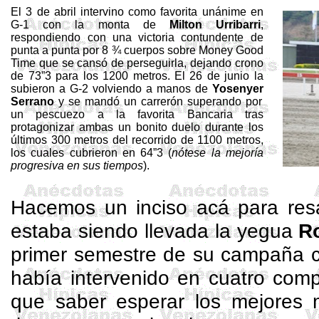
El 3 de abril intervino como favorita unánime en
G-1 con la monta de
Milton
Urribarri
,
respondiendo con una victoria contundente de
punta a punta por 8 ¾ cuerpos sobre Money
Good
Time que se cansó de perseguirla, dejando crono
de 73”3 para los 1200 metros. El 26 de junio la
subieron a G-2 volviendo a manos de
Yosenyer
Serrano
y se mandó un carrerón superando por
un pescuezo a la favorita Bancaria tras
protagonizar ambas un bonito duelo durante los
últimos 300 metros del recorrido de 1100 metros,
los cuales cubrieron en 64”3 (
nótese la mejoría
progresiva en sus tiempos
).
Hacemos un inciso acá para resa
estaba siendo llevada la yegua
R
primer semestre de su campaña
había intervenido en cuatro com
que saber esperar los mejores 