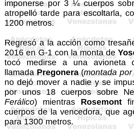
imponerse por 3 ¼ cuerpos sob
atropelló tarde para escoltarla, 
1200 metros.
Regresó a la acción como
tresañ
2016 en G-1 con la monta de
Yos
tocó medirse a una avioneta d
llamada
Pregonera
(
montada por 
no dejó mover a nadie y se impu
por unos 18 cuerpos sobre
Ne
Ferálico
) mientras
Rosemont
fi
cuerpos de la vencedora, que ag
para 1300 metros.