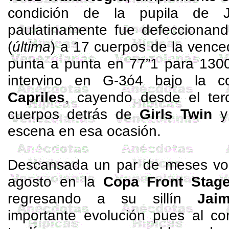
condición de la pupila de 
paulatinamente fue defeccionando
(
última
) a 17 cuerpos de la venc
punta a punta en 77”1 para 1300
intervino en G-3ó4 bajo la 
Capriles
, cayendo desde el ter
cuerpos detrás de
Girls
Twin
escena en esa ocasión.
Descansada un par de meses volv
agosto en la
Copa Front
Stag
regresando a su sillín
Jai
importante evolución pues al co