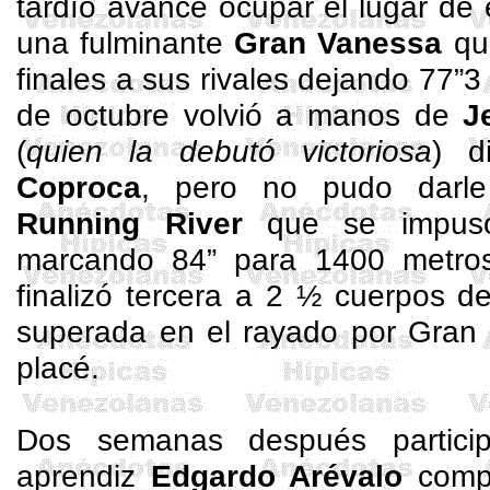
tardío avance ocupar el lugar de
una fulminante
Gran Vanessa
que
finales a sus rivales dejando 77”3
de octubre volvió a manos de
J
(
quien la debutó victoriosa
) d
Coproca
, pero no pudo darle
Running
River
que se impuso
marcando 84” para 1400 metro
finalizó tercera a 2 ½ cuerpos d
superada en el rayado por Gran
placé
.
Dos semanas después partic
aprendiz
Edgardo Arévalo
compa