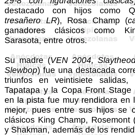
29-8 con figuraciones clásicas
destacado con hijos como 
tresañero
LR
), Rosa
Champ
(
c
ganadores clásicos como 
Sarasota, entre otros.
Su madre (
VEN 2004,
Slaytheo
Slewbop
) fue una destacada cor
triunfos en veintisiete salidas,
Tapatapa
y la Copa Front
Stage
en la pista fue muy rendidora en 
mejor, pues entre sus hijos se 
clásicos King
Champ
,
Rosemont
y
Shakman
, además de los rendi