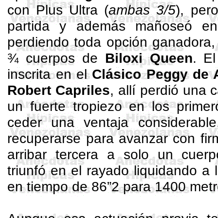
con Plus Ultra (
ambas 3/5
), per
partida y además mañoseó en 
perdiendo toda opción ganadora, 
¾ cuerpos de
Biloxi
Queen
. E
inscrita en el
Clásico
Peggy
de
Robert Capriles
, allí perdió una c
un fuerte tropiezo en los prime
ceder una ventaja considerabl
recuperarse para avanzar con firm
arribar tercera a solo un cue
triunfó en el rayado liquidando a 
en tiempo de 86”2 para 1400 metr