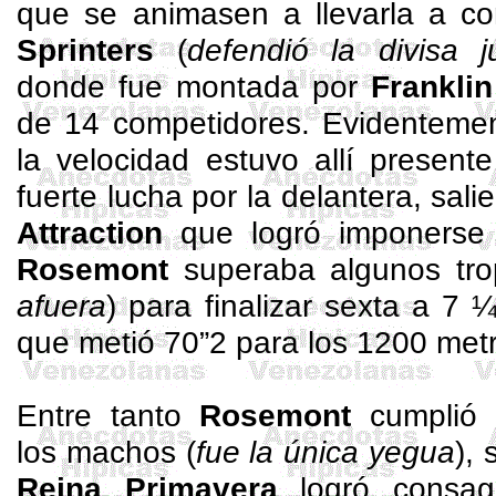
que se animasen a llevarla a co
Sprinters
(
defendió la divisa
donde fue montada por
Frankli
de 14 competidores. Evidentemen
la velocidad estuvo allí presen
fuerte lucha por la delantera, sali
Attraction
que logró imponerse 
Rosemont
superaba algunos tro
afuera
) para finalizar sexta a 7
que metió 70”2 para los 1200 met
Entre tanto
Rosemont
cumplió 
los machos (
fue la única yegua
),
Reina Primavera
logró consag