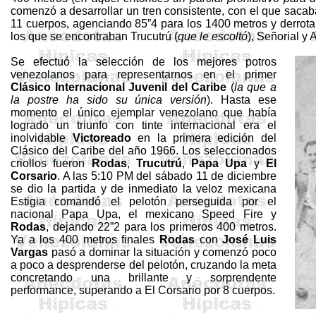
comenzó a desarrollar un tren consistente, con el que sacab
11 cuerpos, agenciando 85”4 para los
1400 metros
y derrota
los que se encontraban
Trucutrú
(
que le escoltó
), Señorial y 
Se efectuó la selección de los mejores potros
venezolanos para representarnos en el primer
Clásico Internacional Juvenil del Caribe
(
la que a
la postre ha sido su única versión
). Hasta ese
momento el único ejemplar venezolano que había
logrado un triunfo con tinte internacional era el
inolvidable
Victoreado
en la primera edición del
Clásico del Caribe del año 1966. Los seleccionados
criollos fueron
Rodas
,
Trucutrú
,
Papa Upa
y
El
Corsario
. A las 5:10 PM del sábado 11 de diciembre
se dio la partida y de inmediato la veloz mexicana
Estigia comandó el pelotón perseguida por el
nacional Papa Upa, el mexicano
Speed
Fire
y
Rodas
, dejando 22”2 para los primeros
400 metros
.
Ya a los
400 metros
finales
Rodas
con
José Luis
Vargas
pasó a dominar la situación y comenzó poco
a poco a desprenderse del pelotón, cruzando la meta
concretando una brillante y sorprendente
performance, superando a El Corsario por 8 cuerpos.