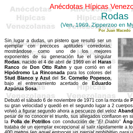
Anécdotas Hípicas Venezo
Rodas
(Ven, 1969, Zipperzoo en Myrt
Por Juan Macedo
Sin lugar a dudas, un pistero que resultó ser un
ejemplar con precoces aptitudes corredoras,
mostrándose como uno de los mejores
exponentes de su generación fue el singular
Rodas
, nacido el 4 de abril de 1969 en el
Haras
Ranco
de
Don Otto
Rahn
y que corrió en el
Hipódromo
La Rinconada
para los colores del
Stud Blanco y Azul
del
Sr.
Cornelio
Popesco
,
bajo el entrenamiento acertado de
Eduardo
Azpúrua Sosa
.
Debutó el sábado 6 de noviembre de 1971 con la monta de
P
su gran velocidad y quedó en el segundo lugar a 2 cuerpo
volvió a figurar segundo ahora a pescuezo del veloz
Aband
pesar de no conocer el triunfo, sus allegados confiaron en
la
Polla de Potrillos
con conducción de "
El Diablo
"
Ánge
trataba de un ejemplar excepcional al salir rápidamente a 
400 metros
(
en aquel entonces un parcial prohibitivo para 