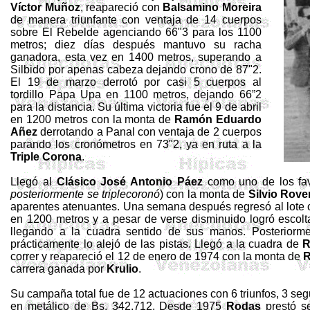
Víctor Muñoz
, reapareció con
Balsamino Moreira
de manera triunfante con ventaja de 14 cuerpos
sobre El Rebelde agenciando 66"3 para los 1100
metros; diez días después mantuvo su racha
ganadora, esta vez en
1400 metros,
superando a
Silbido por apenas cabeza dejando crono de 87"2.
El 19 de marzo derrotó por casi 5 cuerpos al
tordillo Papa Upa en
1100 metros
, dejando 66”2
para la distancia. Su última victoria fue el 9 de abril
en
1200 metros
con la monta de
Ramón Eduardo
Añez
derrotando a Panal con ventaja de 2 cuerpos
parando los cronómetros en 73"2, ya en ruta a la
Triple Corona
.
Llegó al
Clásico José Antonio
Páez
como uno de los fav
posteriormente se
triplecoronó
) con la monta de
Silvio
Rove
aparentes atenuantes. Una semana después regresó al lote
en 1200 metros y a pesar de verse disminuido logró escol
llegando a la cuadra
sentido de sus manos. Posteriorm
prácticamente lo alejó de las pistas. Llegó a la cuadra de
R
correr y reapareció el 12 de enero de 1974 con la monta de
R
carrera ganada por
Krulio
.
Su campaña total fue de 12 actuaciones con 6 triunfos, 3 se
en metálico de Bs. 342.712. Desde 1975
Rodas
prestó s