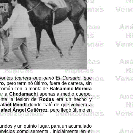
oritos (
carrera que ganó El Corsario, que
ro
, pero terminó último, fuera de carrera, sin
 común con la monta de
Balsamino Moreira
tar a
Chedamachi
apenas a medio cuerpo,
ente la lesión de
Rodas
era un hecho y
afael
Mendt
donde trató de que volviera a
afael Ángel Gutiérrez
, pero llegó último en
gundos y un quinto lugar, para un acumulado
ervicios como semental, inicialmente en el