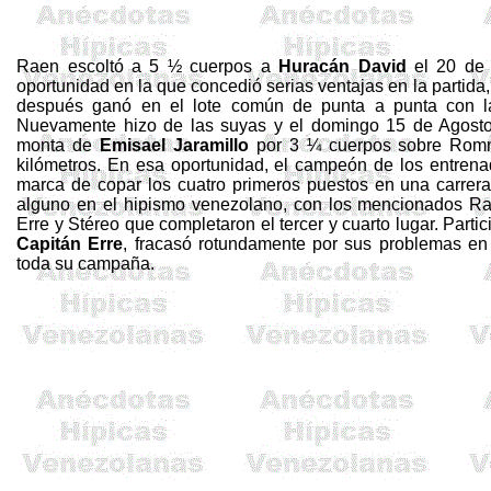
Raen escoltó a 5 ½ cuerpos a
Huracán David
el 20 de 
oportunidad en la que concedió serias ventajas en la partida, 
después ganó en el lote común de punta a punta con 
Nuevamente hizo de las suyas y
el domingo 15 de Agos
monta de
Emisael Jaramillo
por 3 ¼ cuerpos sobre
Rom
kilómetros. En esa oportunidad, e
l campeón de los entren
marca de copar los cuatro primeros puestos en una carrera 
alguno en el hipismo venezolano, con los mencionados R
Erre
y
Stéreo
que completaron el tercer y cuarto lugar. Parti
Capitán
Erre
, fracasó rotundamente por sus problemas en 
toda su campaña.