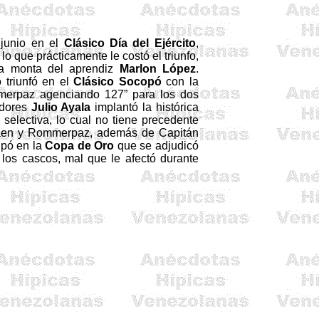
junio en el
Clásico Día del Ejército
,
lo que prácticamente le costó el triunfo,
la monta del aprendiz
Marlon López
.
to
triunfó en el
Clásico
Socopó
con la
merpaz
agenciando
127”
para los dos
adores
Julio Ayala
implantó la histórica
selectiva, lo cual no tiene precedente
aen y
Rommerpaz
, además de Capitán
cipó en
la
Copa
de Oro
que se adjudicó
los cascos, mal que le afectó durante