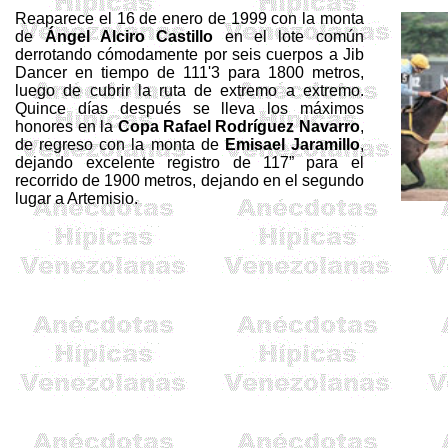
Reaparece el 16 de enero de 1999 con la monta
de
Ángel
Alciro
Castillo
en el lote común
derrotando cómodamente por seis cuerpos a
Jib
Dancer
en tiempo de 111'3 para
1800 metros
,
luego de cubrir la ruta de extremo a extremo.
Quince días después se lleva los máximos
honores en
la
Copa Rafael
Rodríguez Navarro
,
de regreso con la monta de
Emisael Jaramillo
,
dejando excelente registro de
117”
para el
recorrido de
1900 metros
, dejando en el segundo
lugar a
Artemisio
.