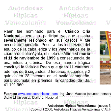
Raen fue nominado para el
Clásico Cría
Nacional
, pero no participó ya que
estaba
severamente lesionado en sus cascos y
fue
necesario operarlo.
Pese a los esfuerzos del
equipo de la caballeriza y los Veterinarios de la
cuadra de Julio Ayala, el nieto de
Affirmed
murió
el 11 de noviembre de
1999
a
consecuencia de
una infosura crónica. De esa manera trágica
concluyo la vida de Raen que ganó 11 carreras,
además de 6 segundos, 3 terceros, 2 cuartos y 2
quintos en 28 intentos en el óvalo caraqueño,
para acumula en premios la cantidad de Bs.
41.191.960.
Fuentes:
www.anecdotashipicas.com
, Ing. Juan Macedo (apuntes persona
Diario El Universal, Diario El Nacional
Anécdotas Hípicas Venezolanas
, jueves 
Copyright 2000, Anécdotas Hípicas Venezolanas
C.A
. 