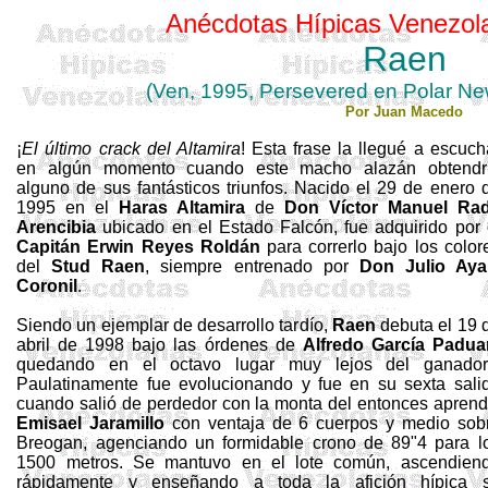
Anécdotas Hípicas Venezol
Raen
(Ven, 1995, Persevered en Polar New
Por
Juan Macedo
¡
El último crack del Altamira
! Esta frase la llegué a escuch
en algún momento cuando este macho alazán obtendr
alguno de sus fantásticos triunfos. Nacido el 29 de enero 
1995 en el
Haras
Altamira
de
Don
Víctor Manuel Ra
Arencibia
ubicado en el Estado Falcón, fue adquirido por 
Capitán
Erwin
Reyes Roldán
para correrlo bajo los color
del
Stud
Raen
, siempre entrenado por
Don
Julio Aya
Coronil
.
Siendo un ejemplar de desarrollo tardío,
Raen
debuta el 19 
abril de 1998 bajo las órdenes de
Alfredo García
Padua
quedando en el octavo lugar muy lejos del ganador
Paulatinamente fue evolucionando y fue en su sexta sali
cuando salió de perdedor con la monta del entonces aprend
Emisael Jaramillo
con ventaja de 6 cuerpos y medio sob
Breogan, agenciando un formidable crono de 89"4 para l
1500 metros
.
Se mantuvo en el lote común, ascendien
rápidamente y enseñando a toda la afición hípica 