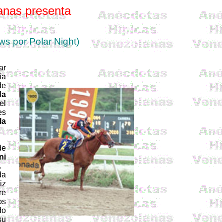
anas presenta
s por Polar Night)
ar
ía
de
da
el
es
la
de
ni
.
da
iz
re
os
do
su