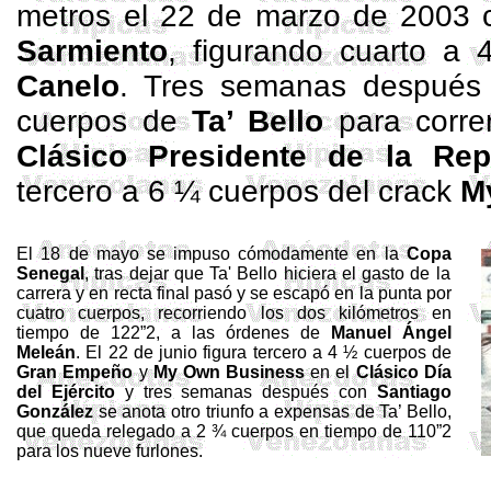
metros
el 22 de marzo de 2003 
Sarmiento
, figurando cuarto a
Canelo
. Tres semanas después 
cuerpos de
Ta
’ Bello
para correr
Clásico Presidente de
la Rep
tercero a 6 ¼ cuerpos del crack
M
El 18 de mayo se impuso cómodamente en
la
Copa
Senegal
, tras dejar que
Ta
' Bello hiciera el gasto de la
carrera y en recta final pasó y se escapó en la punta por
cuatro cuerpos, recorriendo los dos kilómetros en
tiempo de 122”
2, a
las órdenes de
Manuel Ángel
Meleán
. El 22 de junio figura tercero a 4 ½ cuerpos de
Gran Empeño
y
My
Own
Business
en el
Clásico Día
del Ejército
y tres semanas después con
Santiago
González
se anota otro triunfo a expensas de
Ta
’ Bello,
que queda relegado a 2 ¾ cuerpos en tiempo de 110”2
para los nueve furlones.