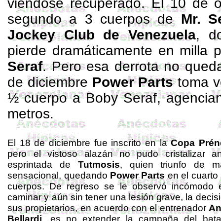
viéndose recuperado.
El 10 de o
segundo a 3 cuerpos de
Mr
. S
Jockey Club de Venezuela
, d
pierde dramáticamente en milla 
Seraf
. Pero esa derrota no qued
de diciembre
Power
Parts
toma v
½ cuerpo a
Boby
Seraf
, agenci
metros.
El 18 de diciembre fue inscrito en
la
Copa
Prén
pero el vistoso alazán no pudo cristalizar an
esprintada de
Tutmosis
, quien triunfo de m
sensacional, quedando
Power
Parts
en el cuarto
cuerpos. De regreso se le observó incómodo 
caminar
y aún sin tener una lesión grave, la decis
sus propietarios, en acuerdo con el entrenador
An
Bellardi
, es no extender la campaña del batal