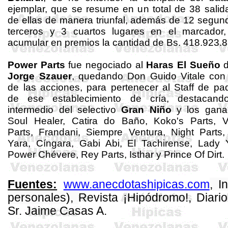
ejemplar, que se resume en un total de 38 salid
de ellas de manera triunfal, además de 12 segun
terceros y 3 cuartos lugares en el marcador,
acumular en premios la cantidad de Bs. 418.923.8
Power Parts
fue negociado al
Haras El Sueño
d
Jorge
Szauer
, quedando Don Guido
Vitale
con 
de las acciones, para pertenecer al Staff de pa
de ese establecimiento de cría, destacand
intermedio del selectivo
Gran Niño
y los gana
Soul Healer, Catira do Baño, Koko's Parts, Vi
Parts, Frandani, Siempre Ventura, Night Parts
Yara, Cíngara, Gabi Abi, El Tachirense, Lady Y
Power Chévere, Rey Parts, Isthar y Prince Of Dirt.
www.anecdotashipicas.com
, I
Fuentes:
personales),
Revista ¡Hipódromo!
, Diari
Sr. Jaime Casas A.