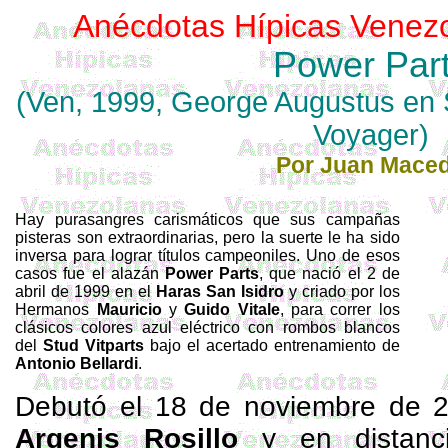
Anécdotas Hípicas Venez
Power Par
(Ven, 1999,
George
Augustus
en
Voyager
)
Por Juan Mace
Hay purasangres carismáticos que sus campañas
pisteras son extraordinarias, pero la suerte le ha sido
inversa para lograr títulos
campeoniles
. Uno de esos
casos fue el alazán
Power
Parts
, que nació el 2 de
abril de 1999 en el
Haras San Isidro
y criado por los
Hermanos
Mauricio
y
Guido
Vitale
, para correr los
clásicos colores azul eléctrico con rombos blancos
del
Stud
Vitparts
bajo el acertado entrenamiento de
Antonio
Bellardi
.
Debutó el 18 de noviembre de 
Argenis
Rosillo
y en distan