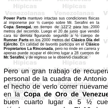
Power
Parts
mantuvo intactas sus condiciones físicas
al imponerse por ½ cuerpo sobre
Mr
. Serafini en
la
Copa
Senegal
, en tiempo de 122"2 para los
2000
metros
del recorrido. Luego el 20 de junio que vendió
cara su derrota figurando segundo a ½ cuerpo de
Runner
Parts
en los
2000 metros
del
Clásico Día del
Ejército
. En calidad de favorito participa en el
Clásico
Propietarios
La Rinconada
, pero no rinde en carrera y
apenas puede ocupar el décimo lugar a 28 cuerpos de
Mr
. Serafini
, y de regreso se le observó claudicar.
Pero un gran trabajo de recupera
personal de la cuadra de Antoni
el hecho de verlo correr nuevam
en
la
Copa
de Oro de Venezue
buen cuarto lugar a 5 ½ cu