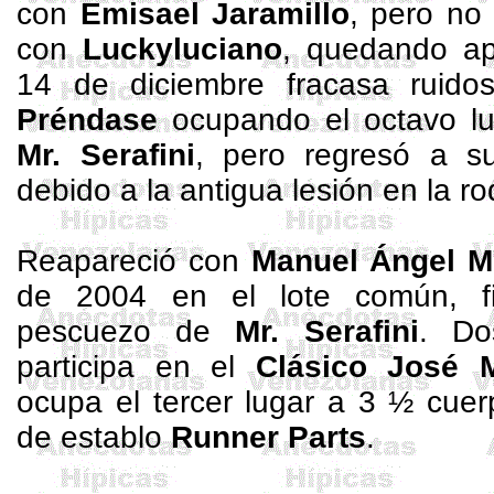
con
Emisael
Jaramillo
, pero no 
con
Luckyluciano
, quedando ap
14 de diciembre fracasa ruid
Préndase
ocupando el octavo lu
Mr
. Serafini
, pero regresó a s
debido a la antigua lesión en la rod
Reapareció con
Manuel Ángel
M
de 2004 en el lote común, f
pescuezo de
Mr
. Serafini
. Do
participa en el
Clásico José 
ocupa el tercer lugar a 3 ½ cue
de establo
Runner
Parts
.