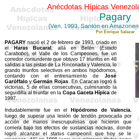
Anécdotas Hípicas Venezol
Pagary
(Ven, 1993, Santón en Amazonen
Por Enrique Salazar
PAGARY
nació el 2 de febrero de 1993, criado en
el
Haras Bucaral
, allá en Belén (
Estado
Carabobo
), el
Valle de los Campeones, fue un
corredor contundente que obtuvo 17
triunfos en 48
salidas a las pistas de
La Rinconada
y Valencia, lo
grando triunfos selectivos en ambos hipódromos,
contando con el entre
namiento de
José
Garóffalo
y
Germán Rojas
. En Caracas logró 6
victorias, 5 de ellas consecutivas, culminando la
seguidilla al triunfar en
la
Copa Gaceta
Hípica
de
1997.
Indudablemente fue en el
Hipódromo de Valencia
,
luego de
superar una lesión de tendón provocada por
acción de manos inescrupulosas que hicieron que
corriera bajo los efectos de sustancias noci
vas, donde
logró alcanzar el status
campeonil
que hoy se le