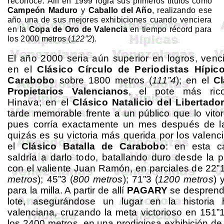
reconoce.
Allí en 1999 logra sus primeros títulos como
Campeón Maduro
y
Caba­llo del Año
, realizando ese
año una de sus mejores exhibiciones cuan
do venciera
en
la
Copa
de Oro de Valencia
en tiempo récord para
los
2000 metros
(
122”2
).
El año 2000 seria aún superior en logros, ven
c
en el
Clásico Círculo de Periodistas Hípic
Carabobo
sobre
1800 metros
(
111”4
); en el
Cl
Propietarios Valencianos
, el
pote más ric
Hinava
; en el
Clásico Natalicio del Libertado
tarde memorable frente a un público que lo vito
pues corría exac
tamente un mes después de l
quizás es su victoria más querida por los valenc
el
Clásico Batalla de Carabobo
: en esta ca
saldría a darlo todo, batallando duro desde la p
con el valiente Juan Ramón, en parciales de 22”1
metros
);
45”3 (
800
metros
); 71”3 (
1200
metros
) 
para la milla. A partir de allí
PAGARY
se desprend
lote, asegurándose un lugar en la
historia 
valenciana, cruzando la meta victorioso en 151”
los
2400
metros
, en una prodigiosa exhibición de