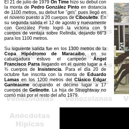
El 21 de julio de 1979
On
Time
hizo su debut con
la monta de
Pedro González Pinto
en distancia
de 1100 metros, su debut fue "
gris
" pues llegó en
el noveno puesto a 20 cuerpos de
Ciboulette
. En
su segunda salida el 12 de agosto y nuevamente
con González Pinto logró la victoria con 9
cuerpos de ventaja sobre Relinda, dejando 66”3
para los 1100 metros.
Su siguiente salida fue en los 1300 metros de la
Copa Hipódromo de Maracaibo
, en su
cabalgadura estuvo el campeón
Ángel
Francisco Parra
llegando en el quinto lugar a 4
¾ cuerpos de
Insistencia
. Para el día 20 de
octubre fue inscrita con la monta de
Eduardo
Lamas
en los 1200 metros del
Clásico Edgar
Ganteaume
ocupando el décimo lugar a 17
cuerpos de
Gelinotte
. La hija de
Straightway
no
corrió más por el resto del año 1979.