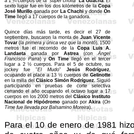
a 1 ¼ cuerpos de la "
súper criolla
"
La Guacha
. El
sexto lugar fue en los dos kilómetros de la
Copa
José Murillo
ganada por
La Chachi
y donde
On
Time
llegó a 17 cuerpos de la ganadora.
Quince días más tarde, es decir el 27 de
septiembre, buscaron la monta de
Juan Vicente
Tovar
(
la primera y única vez que la montó
), 1500
metros fue el recorrido de la
Copa Luis A.
Landaeta
ganada por
Astrea
(
con Ángel
Francisco Parra
) y
On
Time
llegó en el tercer
lugar a 2 ½ cuerpos. Para el 5 de octubre, su
jockey fue "
El Mudo
"
Jesús Rodríguez
,
ocupando el place a 13 ½ cuerpos de
Gelinotte
en la milla del
Clásico Simón Rodríguez
. Siguió
participando en pruebas de corte selectiva
cerrando el año ocupando el octavo lugar a 17
cuerpos en los 2000 metros del
Clásico Instituto
Nacional de Hipódromo
ganado por
Akira
(
On
Time fue llevada por Balsamino Moreira
).
Para el 10 de enero de 1981 hiz