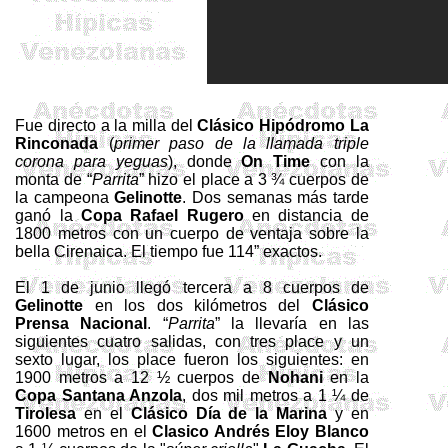
Fue directo a la milla del
Clásico Hipódromo La
Rinconada
(
primer paso de la llamada triple
corona para yeguas
), donde
On
Time
con la
monta de “
Parrita
” hizo el place a 3 ¾ cuerpos de
la campeona
Gelinotte
. Dos semanas más tarde
ganó la
Copa Rafael
Rugero
en distancia de
1800 metros con un cuerpo de ventaja sobre la
bella Cirenaica. El tiempo fue 114” exactos.
El 1 de junio llegó tercera a 8 cuerpos de
Gelinotte
en los dos kilómetros del
Clásico
Prensa Nacional
. “
Parrita
” la llevaría en las
siguientes cuatro salidas, con tres place y un
sexto lugar, los place fueron los siguientes: en
1900 metros a 12 ½ cuerpos de
Nohani
en la
Copa Santana
Anzola
, dos mil metros a 1 ¼ de
Tirolesa
en el
Clásico Día de la Marina
y en
1600 metros en el
Clasico Andrés Eloy Blanco