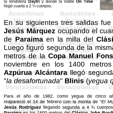
la rendidora
Daytri
y donde la noble
On
Time
llegó cuarta a 2 ¼ cuerpos.
En su siguientes tres salidas fue
Jesús Márquez
ocupando el cuar
de
Paraima
en la milla del
Clás
Luego figuró segunda de la mis
metros de la
Copa Manuel Fon
noviembre en los 1400 metro
Azpúrua Alcántara
llegó segund
"
la desafortunada
"
Blinis
(
yegua q
Para el año de 1982, como yegua de cinco añ
reapareció el 14 de febrero con la monta de "
El M
Jesús Rodríguez
llegando segunda a 4 ¾ cuerpo
Paraima
en los 1800 metros del
Clásico John
Boul