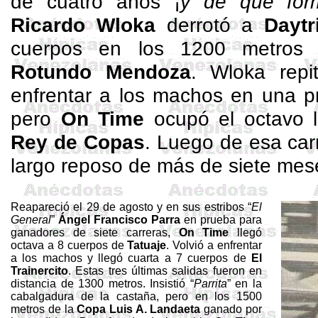
de cuatro años ¡
y de qué for
Ricardo
Wloka
derrotó a
Daytr
cuerpos en los 1200 metro
Rotundo Mendoza
.
Wloka
repi
enfrentar a los machos en una p
pero
On
Time
ocupó el octavo 
Rey de Copas
. Luego de esa car
largo reposo de más de siete mese
Reapareció el 29 de agosto y en sus estribos “
El
General
”
Ángel Francisco Parra
en prueba para
ganadores de siete carreras,
On
Time
llegó
octava a 8 cuerpos de
Tatuaje
. Volvió a enfrentar
a los machos y llegó cuarta a 7 cuerpos de
El
Trainercito
. Estas tres últimas salidas fueron en
distancia de 1300 metros. Insistió “
Parrita
” en la
cabalgadura de la castaña, pero en los 1500
metros de la
Copa Luis A. Landaeta
ganado por