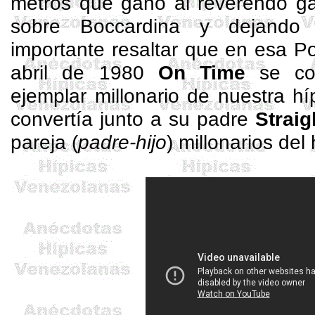
metros que ganó al reverendo g
sobre
Boccardina
y dejando 
importante resaltar que en esa Po
abril de 1980
On
Time
se con
ejemplar millonario de nuestra hí
convertía junto a su padre
Strai
pareja (
padre-hijo
) millonarios de