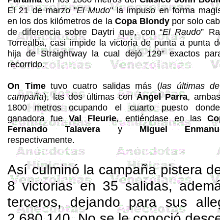
El 21 de marzo "
El Mudo
" la impuso en forma magis
en los dos kilómetros de la
Copa
Blondy
por solo ca
de diferencia sobre
Daytri
que, con “
El Raudo
” Ra
Torrealba, casi impide la victoria de punta a punta d
hija de
Straightway
la cual dejó 129” exactos par
recorrido.
On
Time
tuvo cuatro salidas más (
las últimas d
campaña
), las dos últimas con
Ángel Parra
, amba
1800 metros ocupando el cuarto puesto donde
ganadora fue
Val
Fleurie
, entiéndase en las
Co
Fernando Talavera
y
Miguel
Enmanue
respectivamente.
Así culminó la campaña pistera de
8 victorias en 35 salidas, ade
terceros, dejando para sus alle
2.680.140. No se le conoció desc