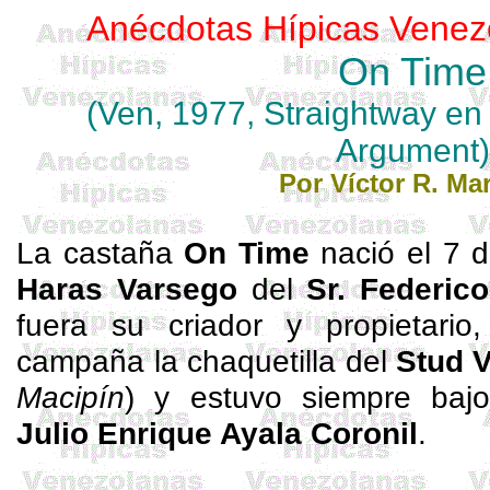
Anécdotas Hípicas Venez
On
Time
(Ven, 1977,
Straightway
en 
Argument
)
Por Víctor R. Mar
La castaña
On
Time
nació el 7 
Haras
Varsego
del
Sr. Federic
fuera su criador y propietario
campaña la chaquetilla del
Stud V
Macipín
) y estuvo siempre baj
Julio Enrique Ayala
Coronil
.