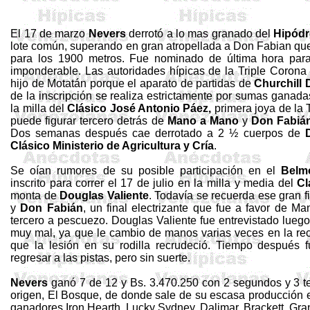
El 17 de marzo
Nevers
derrotó a lo mas granado del
Hipód
lote común, superando en gran atropellada a Don Fabian qu
para los 1900 metros.
Fue nominado de última hora par
imponderable. Las autoridades hípicas de la Triple Corona n
hijo de Motatán porque el aparato de partidas de
Churchill
de la inscripción se realiza estrictamente por sumas ganada
la milla del
Clásico José Antonio Páez,
primera joya de
la 
puede figurar tercero detrás de
Mano a Mano
y
Don Fabiá
Dos semanas después cae derrotado a 2 ½ cuerpos de
Clásico Ministerio de Agricultura y Cría
.
Se oían rumores de
su posible participación en el
Belm
inscrito para correr el 17 de julio en la milla y media del
Cl
monta de
Douglas
Valiente
. Todavía se recuerda ese gran 
y
Don Fabián
, un final electrizante que fue a favor de M
tercero a pescuezo.
Douglas
Valiente fue entrevistado luego 
muy mal, ya que le cambio de manos varias veces en la recta
que la lesión en su rodilla recrudeció.
Tiempo después f
regresar a las pistas, pero sin suerte.
Nevers
ganó 7 de 12 y Bs. 3.470.250 con 2 segundos y 3 ter
origen, El Bosque, de donde sale de su escasa producción 
ganadores
Iron
Hearth
,
Lucky
Sydney,
Dalimar
,
Brackett, Gr