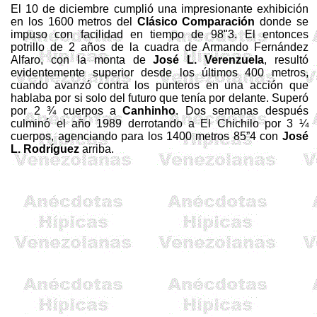
El 10 de diciembre cumplió una impresionante exhibición
en los
1600 metros
del
Clásico Comparación
donde se
impuso con facilidad en tiempo de 98"3. El entonces
potrillo de 2 años de la cuadra de Armando Fernández
Alfaro, con la monta de
José L.
Verenzuela
, resultó
evidentemente superior desde los últimos
400 metros
,
cuando avanzó contra los punteros en una acción que
hablaba por si solo del futuro que tenía por delante. Superó
por 2 ¾ cuerpos a
Canhinho
. Dos semanas después
culminó el año 1989 derrotando a El Chichilo por 3 ¼
cuerpos, agenciando para los
1400 metros
85”4 con
José
L. Rodríguez
arriba.