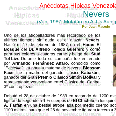
Anécdotas Hípicas Venezol
Nevers
(
Ven
, 1987,
Motatán
en
A.J.'s
Aunt
Por
Juan Macedo
Uno de los atropelladores más recordado de los
últimos tiempos sin duda es el alazán
Nevers
.
Nació el 17 de febrero de 1987 en el
Haras El
Bosque
del
Dr. Alfredo Toledo Guerrero
y corrió
para sus colores a cuadros carne y beige del
Stud
Tol-
Liw
. Durante toda su campaña fue
entrenado
por
Armando Fernández Alfaro
, conocido como
"
Pastelito
".
La abuela materna de
Nevers
,
Blossom
Face
, fue la madre del ganador clásico
Kabakán
,
ganador del
Gran Premio Clásico Simón Bolívar
y
representante venezolano en el Clásico del Caribe,
3º con tropiezos.
Debutó el 28 de octubre de 1989 en recorrido de 1200 me
figurando segundo a 1 ¾ cuerpos de
El Chichilo
, a los quin
A. Farfán
en una bestial atropellada por medio cuerpo so
1100 metros, para que el 26 de noviembre figurara tercero a