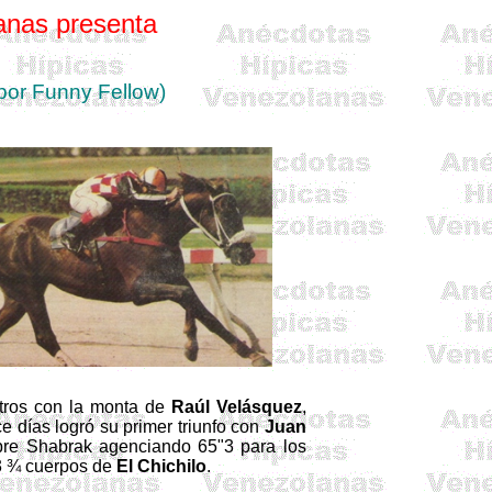
anas presenta
por
Funny Fellow)
tros con la monta de
Raúl Velásquez
,
ce días logró su primer triunfo con
Juan
bre Shabrak agenciando 65"3 para los
 3 ¾ cuerpos de
El Chichilo
.