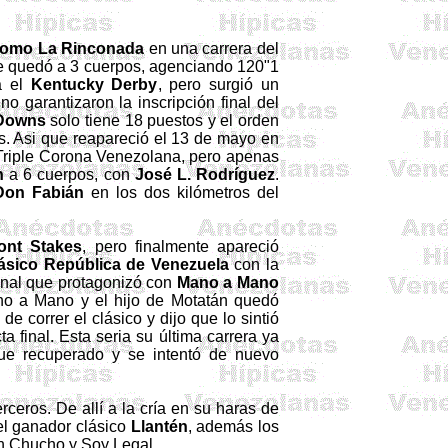
romo La Rinconada
en una carrera del
e quedó a 3 cuerpos, agenciando 120"1
a el
Kentucky Derby
, pero surgió un
o garantizaron la inscripción final del
 Downs
solo tiene 18 puestos y el orden
s. Asi que reapareció el
13 de mayo en
Triple Corona
Venezolana, pero apenas
n
a 6 cuerpos, con
José
L. Rodríguez
.
Don Fabián
en los dos kilómetros del
ont
Stakes
, pero finalmente apareció
ásico República de Venezuela
con la
final que protagonizó con
Mano a Mano
ano a Mano y el hijo de
Motatán
quedó
de correr el clásico y dijo que lo sintió
 final. Esta seria su última carrera ya
ue recuperado y se intentó de nuevo
ceros. De allí a la cría en su haras de
el ganador clásico
Llantén
, además los
an Chucho
y Soy Legal.