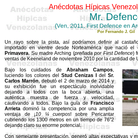
Anécdotas Hípicas Venezol
Mr.
Defenc
(Ven, 2011,
First
Defence
en
Ar
Por Fernando J. Gil
Un rayo sobre la pista, así podríamos definir al casta
importado en vientre desde Norteamérica que nació e
Primavera
. Su madre
Arching
(
preñada por
First
Defence
) 
ventas de
Keeneland
de noviembre 2010 por la cantidad de
Bajo los cuidados de
Abraham Campos
,
luciendo los colores del
Stud Cenizas I
del
Sr.
Carlos Marrón
, debutó el 2 de marzo de 2014 y
su exhibición fue un espectáculo inolvidable
dejando a todos con la boca abierta, una
auténtica muestra de fuerza y velocidad,
cautivando a todos. Bajo la guía de
Francisco
Arrieta
dominó la competencia por una amplia
ventaja
de ¡
10 ¼ cuerpos
! sobre
Pericantar
cubriendo los 1300 metros en un tiempo de 76”2
dejando claro su enorme potencial.
Con semejante presentación, generó altas expectativas y 