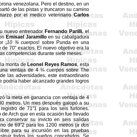
 corona venezolana.
Pero el destino, en un
partó de las pistas y truncaron su camino
marzo por el medico veterinario
Carlos
su nuevo entrenador
Fernando
Parilli
, el
con
Emisael Jaramillo
en su cabalgadura
r ¡
10 ¾ cuerpos
! sobre
Punda
en una
 de 70” exactos. El nuevo objetivo era la
las competencias durante siete meses.
n la monta de
Leonel Reyes Ramos
, esta
 una ventaja de 4 ¼ cuerpos sobre
The
de las adversidades, este extraordinario
ue podría haber alcanzado grandes logros
zó la meta en ganancia con ventaja de 4
00 metros. Un mes después galopó a su
registro de 71”1 para los seis furlones.
o de
Arch
que en esta ocasión fue llevado
a conservar su invicto en seis salidas
no de 69”2 para los 1200 metros (
a dos
ibre para su incursión en las pruebas
estruir todos los sueños concebidos. Se