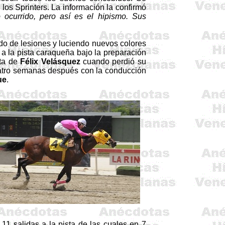
los Sprinters. La información la confirmó
 ocurrido, pero así es el hipismo. Sus
do de lesiones y luciendo nuevos colores
a la pista caraqueña bajo la preparación
nta de
Félix Velásquez
cuando perdió su
atro semanas después con la conducción
ue
.
1 salidas a la pista de las cuales en 7