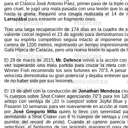
para el Clásico José Antonio Páez, primer paso de la triple
giro cruel, le jugó una mala pasada con una lesión que lo a
hacia la gloria.
Requirió una cirugía realizada el 14 de 
Larrazábal
para extraerle un fragmento óseo.
Tras una larga recuperación de 174 días en la cuadra de 
valiente corcel regresó el 23 de agosto para demostrarnos 
que su espíritu competitivo seguía intacto al imponerse po
carrera de 1200 metros, registrando un tiempo impresionante
Gala Hípica de Caracas, pero una nueva lesión lo apartó de 
El 29 de marzo de 2015,
Mr.
Defence
volvió a la acción co
vez superando una mala partida para cruzar la meta con
Winner
Fish
recorriendo los seis furlones en 70”3. A pesar 
velocista demostraba su gran potencial y dejaba entrever q
de no haber sido por sus lesiones.
El 19 de abril con la conducción de
Jonathan Mendoza
cru
¼ cuerpos sobre
Shot
Craker
agenciando 70”3 para los 12
antojo con ventaja de ¡
10 ¼ cuerpos
! sobre
Joyful
Blue y 
Pasaron 10 semanas para ver nuevamente en acción al niet
por
José Gregorio Milla
quien lo llevo con serenidad par
derrotando a
Shot
Craker
con 6 ½ cuerpos de ventaja y cro
quintos del record de pista
). Cuando el camino parecía l
selectivas, el fantasma de las lesiones reapareció para d