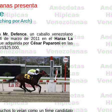
anas presenta
e
ching
por
Arch
)
ño
Mr.
Defence
. un caballo venezolano
l 4 de marzo de 2011 en el
Haras La
fue adquirida por
César
Paparoni
en las
 US$25.000.
muchos lo veían como un firme candidato