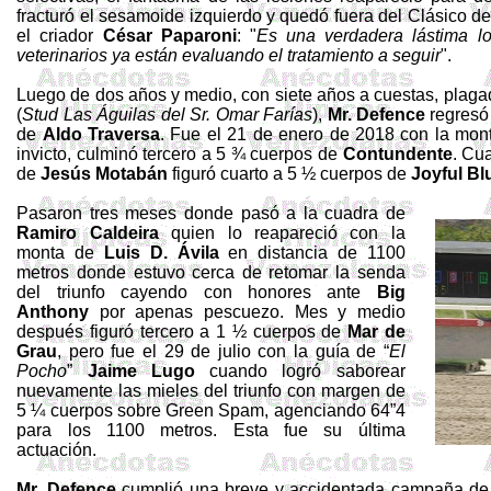
fracturó el sesamoide izquierdo y quedó fuera del Clásico de 
el criador
César Paparoni
: "
Es una verdadera lástima lo
veterinarios ya están evaluando el tratamiento a seguir
".
Luego de dos años y medio, con siete años a cuestas, plaga
(
Stud Las Águilas del Sr. Omar Farías
),
Mr.
Defence
regresó 
de
Aldo Traversa
. Fue el 21 de enero de 2018 con la mo
invicto, culminó tercero a 5 ¾ cuerpos de
Contundente
. Cu
de
Jesús
Motabán
figuró cuarto a 5 ½ cuerpos de
Joyful
Bl
Pasaron tres meses donde pasó a la cuadra de
Ramiro
Caldeira
quien lo reapareció con la
monta de
Luis D. Ávila
en distancia de 1100
metros donde estuvo cerca de retomar la senda
del triunfo cayendo con honores ante
Big
Anthony
por apenas pescuezo. Mes y medio
después figuró tercero a 1 ½ cuerpos de
Mar de
Grau
, pero fue el 29 de julio con la guía de “
El
Pocho
”
Jaime Lugo
cuando logró saborear
nuevamente las mieles del triunfo con margen de
5 ¼ cuerpos sobre Green Spam, agenciando 64”4
para los 1100 metros. Esta fue su última
actuación.
Mr.
Defence
cumplió una breve y accidentada campaña de 1