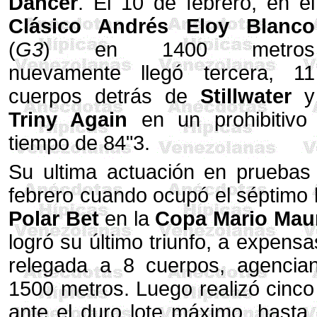
Dancer
. El 10 de febrero, en el
Clásico Andrés Eloy Blanco
(
G3
) en 1400 metros
nuevamente llegó tercera, 11
cuerpos detrás de
Stillwater
y
Triny Again
en un prohibitivo
tiempo de 84"3.
Su ultima actuación en pruebas 
febrero cuando ocupó el séptimo 
Polar Bet
en la
Copa Mario Maur
logró su último triunfo, a expen
relegada a 8 cuerpos, agencian
1500 metros. Luego realizó cinco 
ante el duro lote máximo, hasta 