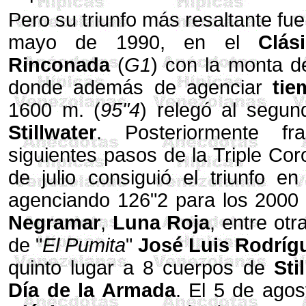
Pero su triunfo más resaltante fue
mayo de 1990, en el
Clás
Rinconada
(
G1
) con la monta 
donde además de agenciar
tie
1600 m. (
95"4
) relegó al segun
Stillwater
. Posteriormente f
siguientes pasos de la Triple Cor
de julio consiguió el triunfo e
agenciando 126"2 para los 2000
Negramar
,
Luna Roja
, entre otr
de "
El Pumita
"
José Luis Rodríg
quinto lugar a 8 cuerpos de
Sti
Día de la Armada
. El 5 de agos