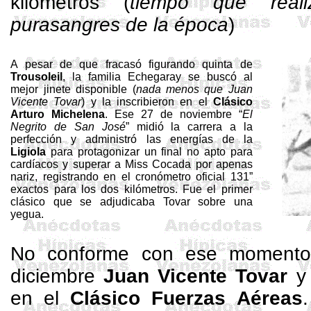
kilómetros (
tiempo que real
purasangres de la época
)
A pesar de que fracasó figurando quinta de
Trousoleil
,
la familia Echegaray
se buscó al
mejor jinete disponible (
nada menos que Juan
Vicente Tovar
) y la inscribieron en el
Clásico
Arturo Michelena
. Ese 27 de noviembre “
El
Negrito de San José
” midió la carrera a la
perfección y administró las energías de
la
Ligiola
para protagonizar un final no apto para
cardíacos y superar a Miss Cocada por apenas
nariz, registrando en el cronómetro oficial
131”
exactos para los dos kilómetros. Fue el primer
clásico que se adjudicaba Tovar sobre una
yegua.
No conforme con ese momento 
diciembre
Juan Vicente Tovar
en el
Clásico Fuerzas Aéreas