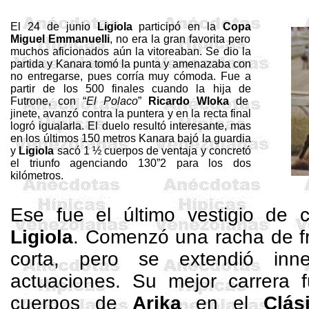
El 24 de junio
Ligiola
participó en
la
Copa
Miguel
Emmanuelli
, no era la gran favorita pero
muchos aficionados aún
la vitoreaban. Se
dio la
partida y
Kanara
tomó la punta y amenazaba con
no entregarse, pues corría muy cómoda. Fue a
partir de los 500 finales cuando la hija de
Futrone
, con “
El Polaco
”
Ricardo
Wloka
de
jinete, avanzó contra la puntera y en la recta final
logró igualarla. El duelo resultó interesante, mas
en los últimos
150 metros
Kanara
bajó la guardia
y
Ligiola
sacó 1 ½ cuerpos de ventaja y concretó
el triunfo agenciando 130”2 para los dos
kilómetros.
Ese fue el último vestigio de c
Ligiola
. Comenzó una racha de f
corta, pero se extendió inn
actuaciones. Su mejor carrera
cuerpos de
Arika
en el
Clás