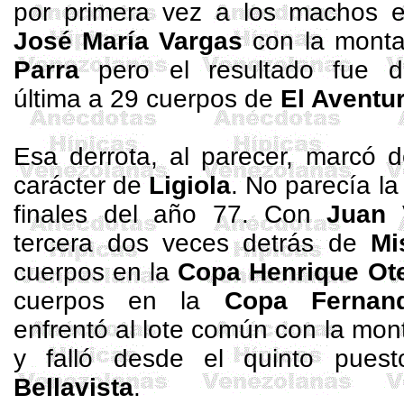
por primera vez a los machos 
José María Vargas
con la mont
Parra
pero el resultado fue d
última a 29 cuerpos de
El Aventu
Esa derrota, al parecer, marcó 
carácter de
Ligiola
. No parecía l
finales del año 77. Con
Juan 
tercera dos veces detrás de
Mi
cuerpos en
la
Copa
Henrique
Ot
cuerpos en
la
Copa
Fernan
enfrentó al lote común con la mo
y falló desde el quinto pue
Bellavista
.