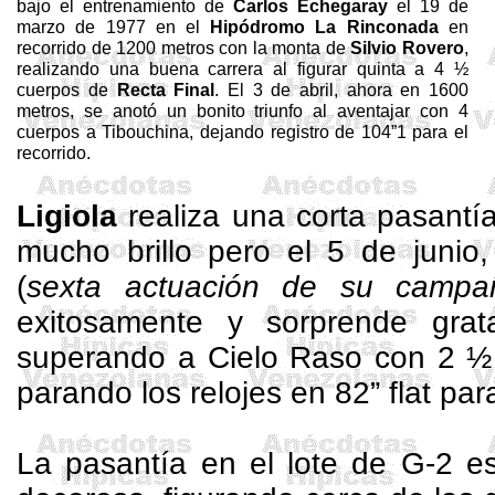
bajo el entrenamiento de
Carlos Echegaray
el 19 de
marzo de 1977 en el
Hipódromo
La Rinconada
en
recorrido de
1200 metros
con la monta de
Silvio
Rovero
,
realizando una buena carrera al figurar quinta a 4 ½
cuerpos de
Recta Final
. El 3 de abril, ahora en
1600
metros
, se anotó un bonito triunfo al aventajar con 4
cuerpos a
Tibouchina
, dejando registro de 104”1 para el
recorrido.
Ligiola
realiza una corta pasantía
mucho brillo pero el 5 de junio,
(
sexta actuación de su campañ
exitosamente y sorprende grat
superando a Cielo Raso con 2 ½ 
parando los relojes en
82”
flat pa
La pasantía en el lote de G-2 e