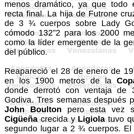
menos dramático, ya que todo e
recta final. La hija de
Futrone
cruz
de 3 ¾ cuerpos sobre Lady Go
cómodo 132”2 para los
2000 me
como la líder emergente de la ge
del público.
Reapareció el 28 de enero de 197
en los
1900 metros
de
la
Cop
donde derrotó con ventaja de
Godiva. Tres semanas después pa
John Boulton
pero esta vez s
Cigüeña
crecida y
Ligiola
tuvo q
segundo lugar a 2 ¾ cuerpos. El