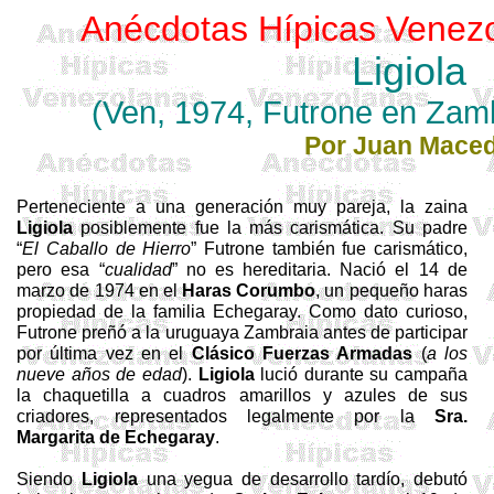
Anécdotas Hípicas Venez
Ligiola
(Ven, 1974,
Futrone
en
Zamb
Por Juan Mace
Perteneciente a una generación muy pareja,
la zaina
Ligiola
posiblemente fue la más carismática. Su padre
“
El Caballo de Hierro
”
Futrone
también fue carismático,
pero esa “
cualidad
” no es hereditaria. Nació el 14 de
marzo de 1974 en el
Haras
Corumbo
, un pequeño
haras
propiedad de
la familia Echegaray. Como
dato curioso,
Futrone
preñó a
la uruguaya
Zambraia
antes de participar
por última vez en el
Clásico Fuerzas Armadas
(
a los
nueve años de edad
).
Ligiola
lució durante su campaña
la chaquetilla a cuadros amarillos y azules de sus
criadores, representados legalmente por
la
Sra.
Margarita
de Echegaray
.
Siendo
Ligiola
una yegua de desarrollo tardío, debutó