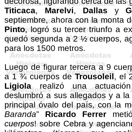
decorosa, figurando cerca de las
Titicaca
,
Marelvi
,
Dallas
y
G
septiembre, ahora con la monta d
Pinto
, logró su tercer triunfo a
quedó segunda a 2 ½ cuerpos, 
para los
1500 metros
.
Luego de figurar tercera a 9 cue
a 1 ¾ cuerpos de
Trousoleil
, el
Ligiola
realizó una actuación
deslumbró a sus allegados y a la 
principal óvalo del país, con la 
Baranda
”
Ricardo Ferrer
metió
cuerpos
! sobre Cebra y agencian