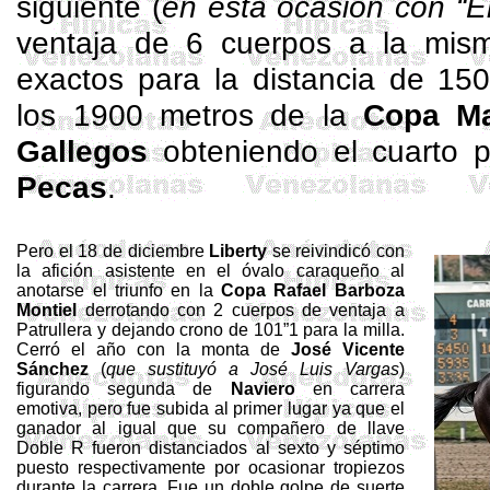
siguiente (
en esta ocasión con “E
ventaja de 6 cuerpos a la mis
exactos para la distancia de 150
los 1900 metros de la
Copa Ma
Gallegos
obteniendo el cuarto 
Pecas
.
Pero el 18 de diciembre
Liberty
se reivindicó con
la afición asistente en el óvalo caraqueño al
anotarse el triunfo en la
Copa Rafael Barboza
Montiel
derrotando con 2 cuerpos de ventaja a
Patrullera y dejando crono de 101”1 para la milla.
Cerró el año con la monta de
José Vicente
Sánchez
(
que sustituyó a José Luis Vargas
)
figurando segunda de
Naviero
en carrera
emotiva, pero fue subida al primer lugar ya que el
ganador al igual que su compañero de llave
Doble R fueron distanciados al sexto y séptimo
puesto respectivamente por ocasionar tropiezos
durante la carrera. Fue un doble golpe de suerte