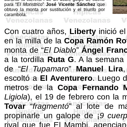
para “
El
Monstrico
”
José Vicente Sánchez
que
obtuvo la monta por sustitución y el triunfo por
carambola.
Con cuatro años,
Liberty
inició e
en la milla de la
Copa Ramón Ro
monta de “
El Diablo
”
Ángel Franc
a la tordilla
Ruta G
. A la semana 
de “
El Tupamaro
”
Manuel Lira
,
escoltó a
El Aventurero
. Luego d
metros de la
Copa Fernando
Ligiola
), el 19 de febrero con la
Tovar
“
fragmentó
” al lote de m
propinarle un galope de ¡
9 cuer
rival que fue El
Mambi
, agencia