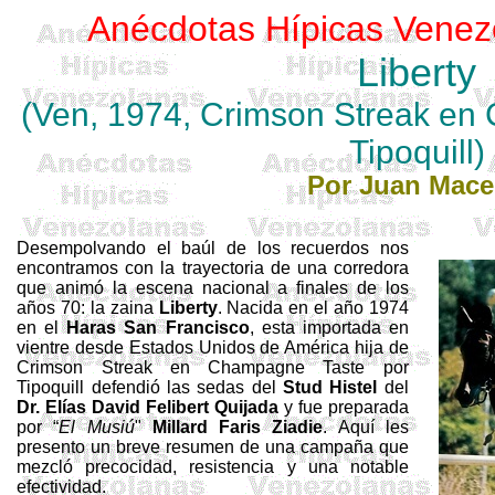
Anécdotas Hípicas Venez
Liberty
(Ven, 1974,
Crimson
Streak
en 
Tipoquill
)
Por Juan Mac
Desempolvando el baúl de los recuerdos nos
encontramos con la trayectoria de una corredora
que animó la escena nacional a finales de los
años 70: la zaina
Liberty
. Nacida en el año 1974
en el
Haras San Francisco
, esta importada en
vientre desde Estados Unidos de América hija de
Crimson
Streak
en Champagne Taste por
Tipoquill
defendió las sedas del
Stud
Histel
del
Dr. Elías David
Felibert
Quijada
y fue preparada
por “
El Musiú
"
Millard
Faris
Ziadie
. Aquí les
presento un breve resumen de una campaña que
mezcló precocidad, resistencia y una notable
efectividad.