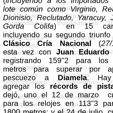
(
incluyendo a los importados
lote común como Virginio, Re
Dionisio, Reclutado, Yaracuy,
Gorda Colifa
) en 15 carr
incluyendo su segundo triunfo
Clásico Cría Nacional
(
27/
esta vez con
Juan Eduardo
registrando 159"2 para los
metros para superar por a
pescuezo a
Diamela
. Hay
agregar los
récords de pist
dejó, uno el 12 de marzo c
para los relojes en 113"3 pa
1800 metros; y el 24 de julio, 