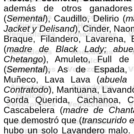
además de otros ganadore
(
Semental
), Caudillo, Delirio (
ma
Jacket y Delisand
), Cinder, Nao
Braque, Filandero, Lavarena,
(
madre de Black Lady; abue
Chetango
), Amuleto, Full de
(
Semental
), As de Espada, 
Muñeco, Lava Lava (
abuela 
Contratodo
), Mantuana, Lavando
Gorda Querida, Cachanoa, Ch
Cascabelera (
madre de Chanta
que demostró que (
transcurido 
hubo un solo Lavandero malo. 