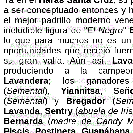
a ser conceptuado entonces y 
el mejor padrillo moderno ven
ineludible figura de "
El Negro
"
lo que para muchos no es un 
oportunidades que recibió fuero
su gran valía. Aún así,
Lava
produciendo a la campeon
Lavandera
; los ganadore
(
Semental
),
Yiannitsa
,
Señ
(
Semental
) y
Bregador
(
Sem
Lavanda
,
Sentry
(
abuela de Iri
Bernarda
(
madre de Candy Ma
Piscis
,
Postinera
,
Guanábana