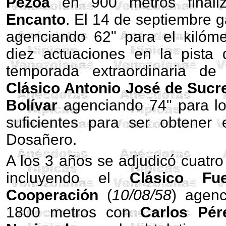
Pezoa
en 900 metros finali
Encanto
. El 14 de septiembre 
agenciando 62" para el kilóme
diez actuaciones en la pista
temporada extraordinaria de
Clásico Antonio José de Sucr
Bolívar
agenciando 74" para lo
suficientes para ser obtener
Dosañero.
A los 3 años se adjudicó cuatro 
incluyendo el
Clásico F
Cooperación
(
10/08/58
) agenc
1800 metros con
Carlos Pér