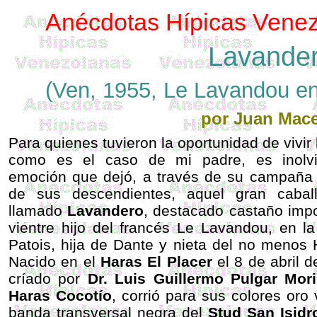
Anécdotas Hípicas Venez
Lavande
(Ven, 1955, Le Lavandou en
por Juan Mac
Para quienes tuvieron la oportunidad de vivir
como es el caso de mi padre, es inolvi
emoción que dejó, a través de su campaña 
de sus descendientes, aquel gran caballo
llamado
Lavandero
, destacado castaño imp
vientre hijo del francés Le Lavandou, en l
Patois, hija de Dante y nieta del no menos 
Nacido en el
Haras El Placer
el 8 de abril d
críado por
Dr. Luis Guillermo Pulgar Mor
Haras Cocotío
, corrió para sus colores oro 
banda transversal negra del
Stud San Isidr