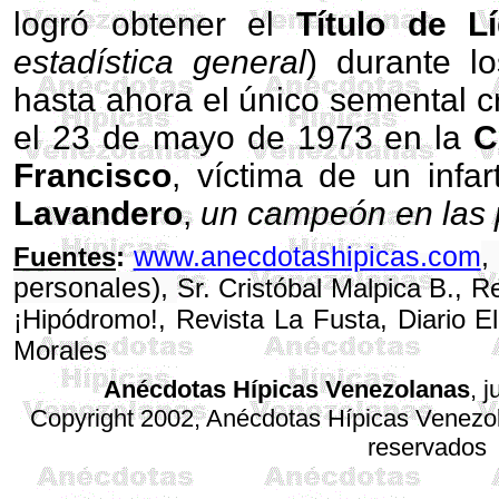
logró obtener el
Título de L
estadística general
) durante l
hasta ahora el único semental cr
el 23 de mayo de 1973 en la
C
Francisco
, víctima de un infar
Lavandero
,
un campeón en las p
www.anecdotashipicas.com
,
Fuentes
:
personales),
Sr. Cristóbal Malpica B., R
¡Hipódromo!, Revista La Fusta, Diario E
Morales
Anécdotas Hípicas Venezolanas
, 
Copyright 2002, Anécdotas Hípicas Venezo
reservados