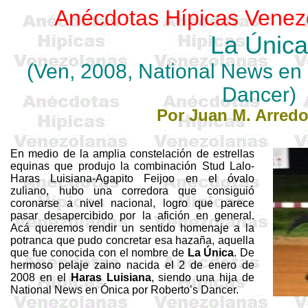
Anécdotas Hípicas Venez
La Única
(Ven, 2008,
National
News en
Dancer
)
Por Juan M. Arred
En medio de la amplia constelación de estrellas
equinas que produjo la combinación Stud Lalo-
Haras Luisiana-Agapito Feijoo en el óvalo
zuliano, hubo una corredora que consiguió
coronarse a nivel nacional, logro que parece
pasar desapercibido por la afición en general.
Acá queremos rendir un sentido homenaje a la
potranca que pudo concretar esa hazaña, aquella
que fue conocida con el nombre de
La Única
. De
hermoso pelaje zaino nacida el 2 de enero de
2008 en el
Haras Luisiana
, siendo una hija de
National
News en
Ónica
por
Roberto’s
Dancer
.