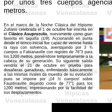
por unos tres cuerpos agenci
metros.
En el marco de la Noche Clásica del Hipismo
Zuliano celebrada el 1 de octubre fue inscrita en
el
Clásico
Asuprozulia
, nuevamente como gran
favorita en taquilla (
1/9
). Accionando en punta
desde el brinco inicial fue capaz de venirse hasta
la raya con solvencia, aventajando por 3 ¾
cuerpos a
Fabianaville
con registro de 76”3 para
los 1200 metros, poniéndose tempranamente a la
cabeza de su generación. Su siguiente salida
vendría el 21 de octubre en prueba para
dosañeras ganadoras, enfrentando básicamente
a las mismas rivales da muestra de su evolución
pues se impone por ¡
14 ½ cuerpos
! sobre
Faustinaville
dejando crono de 77”1 para los
1200 metros, impresionando por la facilidad de
sus desplazamientos.