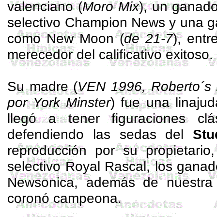
valenciano (
Moro
Mix
), un ganado
selectivo
Champion
News y una g
como New Moon (
de 21-7
), entr
merecedor del calificativo exitoso.
Su madre (
VEN 1996,
Roberto´s
por York
Minster
) fue una linajud
llegó a tener figuraciones cl
defendiendo las sedas del
Stu
reproducción por su propietario
selectivo Royal
Rascal
, los gana
Newsonica
, además de nuestra
coronó campeona.