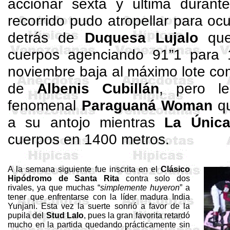
accionar sexta y última durante
recorrido pudo atropellar para o
detrás de
Duquesa
Lujalo
que
cuerpos agenciando 91”1 para 
noviembre baja al máximo lote c
de
Albenis
Cubillán
, pero l
fenomenal
Paraguaná
Woman
qu
a su antojo mientras
La Únic
cuerpos en 1400 metros.
A la semana siguiente fue inscrita en el
Clásico
Hipódromo de Santa Rita
contra solo dos
rivales, ya que muchas “
simplemente huyeron
” a
tener que enfrentarse con la líder madura India
Yunjani
. Esta vez la suerte sonrió a favor de la
pupila del
Stud Lalo
, pues la gran favorita retardó
mucho en la partida quedando prácticamente sin