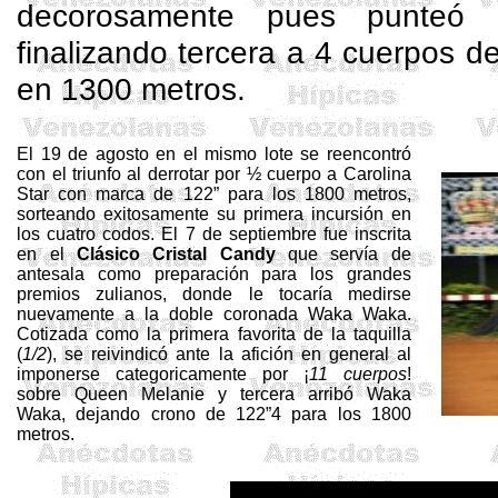
decorosamente pues punteó h
finalizando tercera a 4 cuerpos de
en 1300 metros.
El 19 de agosto en el mismo lote se reencontró
con el triunfo al derrotar por ½ cuerpo a Carolina
Star
con marca de 122” para los 1800 metros,
sorteando exitosamente su primera incursión en
los cuatro codos. El 7 de septiembre fue inscrita
en el
Clásico Cristal Candy
que servía de
antesala como preparación para los grandes
premios zulianos, donde le tocaría medirse
nuevamente a la doble coronada
Waka
Waka
.
Cotizada como la primera favorita de la taquilla
(
1/2
), se reivindicó ante la afición en general al
imponerse categoricamente por ¡
11 cuerpos
!
sobre Queen Melanie y tercera arribó
Waka
Waka
, dejando crono de 122”4 para los 1800
metros.