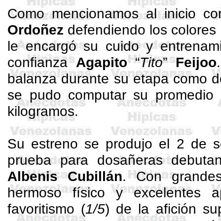
Como mencionamos al inicio cor
Ordoñez
defendiendo los colores
le encargó su cuido y entrena
confianza
Agapito
“
Tito
”
Feijoo
balanza durante su etapa como d
se pudo computar su promedio 
kilogramos.
Su estreno se produjo el 2 de 
prueba para dosañeras debuta
Albenis
Cubillán
. Con grandes
hermoso físico y excelentes a
favoritismo (
1/5
) de la afición 