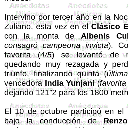
Intervino por tercer año en la No
Zuliano, esta vez en el
Clásico 
con la monta de
Albenis
Cu
consagró campeona invicta
). C
favorita (
4/5
) se levantó de 
quedando muy rezagada y perd
triunfo, finalizando quinta (
última
vencedora
India
Yunjani
(
favorita
dejando 121”2 para los 1800 metr
El 10 de octubre participó en el
bajo la conducción de
Renzo