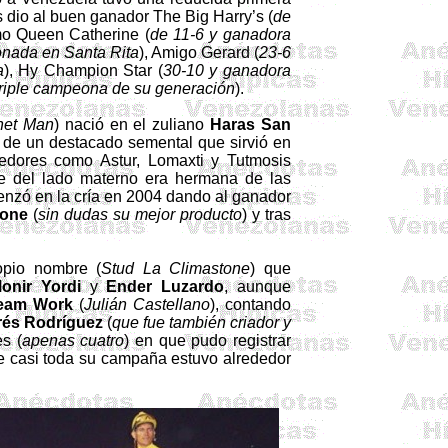
s dio al buen ganador
The
Big
Harry’s
(
de
mo Queen Catherine (
de 11-6 y ganadora
onada en Santa Rita
), Amigo Gerard (
23-6
a
),
Hy
Champion
Star
(
30-10 y ganadora
triple campeona de su generación
).
het
Man
) nació en el zuliano
Haras San
 de un destacado semental que sirvió en
redores como Astur,
Lomaxti
y Tutmosis
ue del lado materno era hermana de las
nzó en la cría en 2004 dando al ganador
tone
(
sin dudas su mejor producto
) y tras
ropio nombre (
Stud La Climastone
) que
onir
Yordi
y
Ender Luzardo
, aunque
eam
Work
(
Julián Castellano
), contando
és Rodríguez
(
que fue también criador y
s (
apenas cuatro
) en que pudo registrar
te casi toda su campaña estuvo alrededor