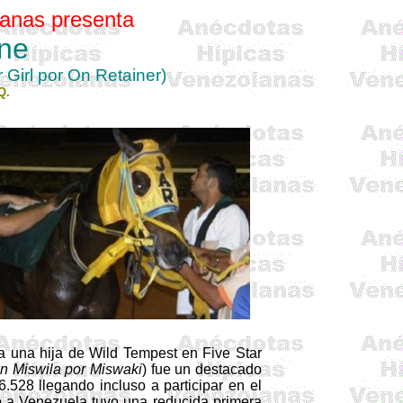
anas presenta
ne
 Girl
por
On Retainer)
Q.
ra una hija de Wild
Tempest
en
Five
Star
en
Miswila
por
Miswaki
) fue un destacado
.528 llegando incluso a participar en el
o a Venezuela tuvo una reducida primera