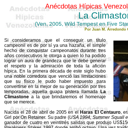
Anécdotas Hípicas Venezol
La
Climasto
(
Ven
, 2005, Wild Tempest
en
Five Star
Por Juan M. Arredondo 
Si consideramos que el conseguir un título
campeonil es de por sí ya una hazaña, el simple
hecho de conquistar campeonatos durante tres
años consecutivos le otorga a quien lo ha podido
lograr un aura de grandeza que le debe generar
el respeto y la admiración de toda la afición
hípica. En la primera década de este siglo hubo
una noble corredora que venció las limitaciones
que su físico le pudo haber impuesto para
convertirse en la mejor de su generación por tres
temporadas, aquella guapa pistera llamada
La
Climastone
a la que brindaremos el homenaje
que se merece.
Nacida el 28 de abril de 2005 en el
Haras El Centauro
, e
Girl
por
On
Retainer
. Su padre (
USA 1994,
Summer
Squall
ganador de cuatro en veintitrés salidas que produjo US$156
Preakness
Stakes
1997 donde arribó octavo. Una vez traíd