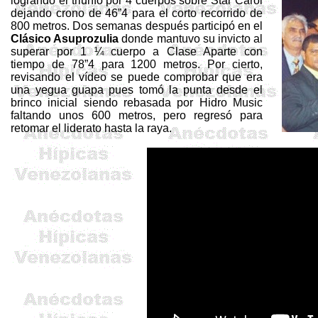
logrando el triunfo por 4 cuerpos sobre
Star
Carol
dejando crono de 46”4 para el corto recorrido de
800 metros. Dos semanas después participó en el
Clásico
Asuprozulia
donde mantuvo su invicto al
superar por 1 ¼ cuerpo a Clase Aparte con
tiempo de 78”4 para 1200 metros. Por cierto,
revisando el vídeo se puede comprobar que era
una yegua guapa pues tomó la punta desde el
brinco inicial siendo rebasada por
Hidro
Music
faltando unos 600 metros, pero regresó para
retomar el liderato hasta la raya.