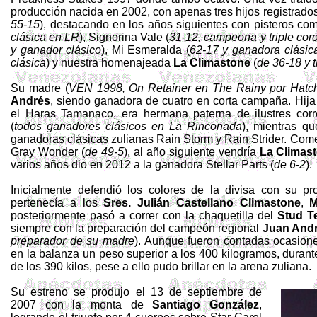
producción nacida en 2002, con apenas tres hijos registrado
55-15
), destacando en los años siguientes con pisteros co
clásica en LR
),
Signorina
Vale (
31-12, campeona y triple cor
y ganador clásico
), Mi Esmeralda (
62-17 y ganadora clásic
clásica
) y nuestra homenajeada
La Climastone
(
de 36-18 y 
Su madre (
VEN 1998,
On
Retainer
en
The
Rainy
por
Hatc
Andrés
, siendo ganadora de cuatro en corta campaña. Hija
el Haras Tamanaco, era hermana paterna de ilustres cor
(
todos ganadores clásicos en La Rinconada
), mientras q
ganadoras clásicas zulianas Rain Storm y Rain
Strider
. Come
Gray
Wonder
(
de 49-5
), al año siguiente vendría
La Climas
varios años dio en 2012 a la ganadora
Stellar
Parts
(
de 6-2
).
Inicialmente defendió los colores de la divisa con su p
pertenecía a los
Sres. Julián Castellano
Climastone
,
M
posteriormente pasó a correr con la chaquetilla del
Stud
T
siempre con la preparación del campeón regional
Juan Andr
preparador de su madre
). Aunque fueron contadas ocasione
en la balanza un peso superior a los 400 kilogramos, duran
de los 390 kilos, pese a ello pudo brillar en la arena zuliana.
Su estreno se produjo el 13 de septiembre de
2007 con la monta de
Santiago González
,