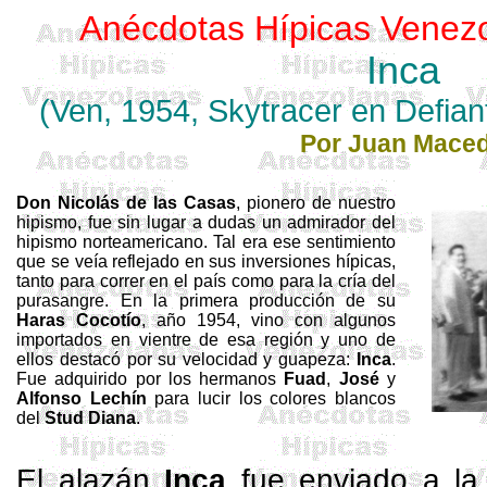
Anécdotas Hípicas Venez
Inca
(Ven, 1954,
Skytracer
en
Defian
Por Juan Mace
Don Nicolás de las Casas
, pionero de nuestro
hipismo, fue sin lugar a dudas un admirador del
hipismo norteamericano. Tal era ese sentimiento
que se veía reflejado en sus inversiones hípicas,
tanto para correr en el país como para la cría del
purasangre. En la primera producción de su
Haras
Cocotío
, año 1954, vino con algunos
importados en vientre de esa región y uno de
ellos destacó por su velocidad y guapeza:
Inca
.
Fue adquirido por los hermanos
Fuad
,
José
y
Alfonso Lechín
para lucir los colores blancos
del
Stud
Diana
.
El alazán
Inca
fue enviado a l