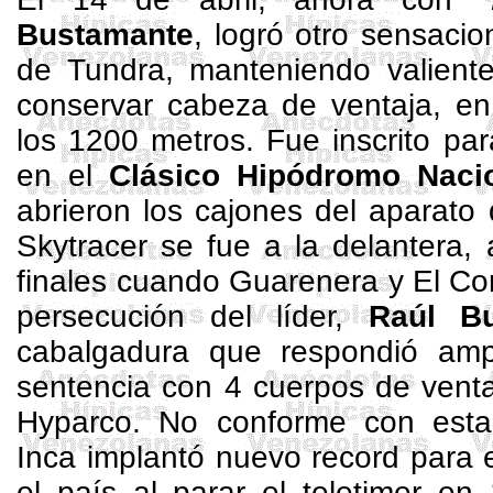
Bustamante
, logró otro sensacio
de Tundra, manteniendo valiente
conservar cabeza de ventaja, en
los
1200 metros
. Fue inscrito pa
en el
Clásico Hipódromo Naci
abrieron los cajones del aparato d
Skytracer
se fue a la delantera, 
finales cuando
Guarenera
y El Co
persecución del líder,
Raúl B
cabalgadura que respondió amp
sentencia con 4 cuerpos de vent
Hyparco
. No conforme con esta 
Inca implantó nuevo record para 
el país al parar el
teletimer
en 1