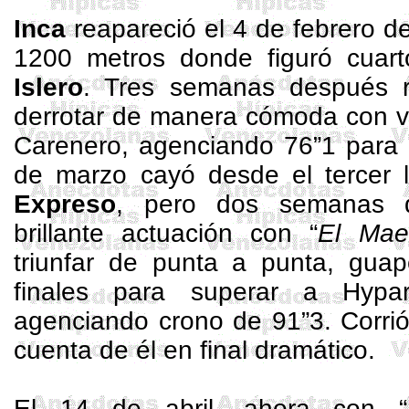
Inca
reapareció el 4 de febrero d
1200 metros
donde figuró cuar
Islero
. Tres semanas después re
derrotar de manera cómoda con v
Carenero, agenciando 76”1 para l
de marzo cayó desde el tercer 
Expreso
, pero dos semanas d
brillante actuación con “
El Mae
triunfar de punta a punta, gua
finales para superar a
Hypa
agenciando crono de 91”3. Corri
cuenta de él en final dramático.
El 14 de abril, ahora con “