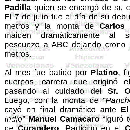
Padilla
quien se encargó de su c
El 7 de julio fue el día de su deb
metros
y la monta de
Carlos
maiden
dramáticamente al s
pescuezo a ABC dejando crono 
metros
.
Al mes fue batido por
Platino
, f
cuerpos, carrera que originó 
pasando al cuidado del
Sr.
O
Luego, con la monta de “
Panch
cayó en final dramático ante
El
Indio
”
Manuel
Camacaro
figuró 
de
Curandero
. Participó en el
C