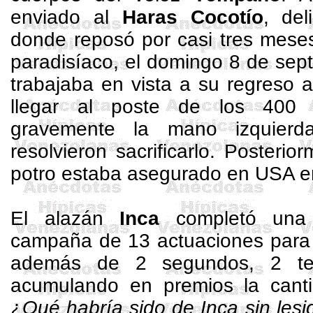
enviado al
Haras
Cocotío
, de
donde reposó por casi tres meses
paradisíaco, el domingo 8 de sep
trabajaba en vista a su regreso al
llegar al poste de los
400 
gravemente la mano izquierda
resolvieron sacrificarlo. Posteri
potro estaba asegurado en USA 
El alazán
Inca
completó una c
campaña de 13 actuaciones para u
además de 2 segundos, 2 ter
acumulando en premios la cant
¿
Qué habría sido de Inca sin lesi